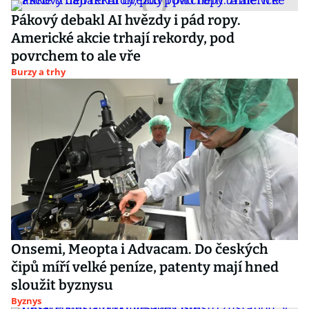
Pákový debakl AI hvězdy i pád ropy.
Americké akcie trhají rekordy, pod
povrchem to ale vře
Burzy a trhy
Onsemi, Meopta i Advacam. Do českých
čipů míří velké peníze, patenty mají hned
sloužit byznysu
Byznys