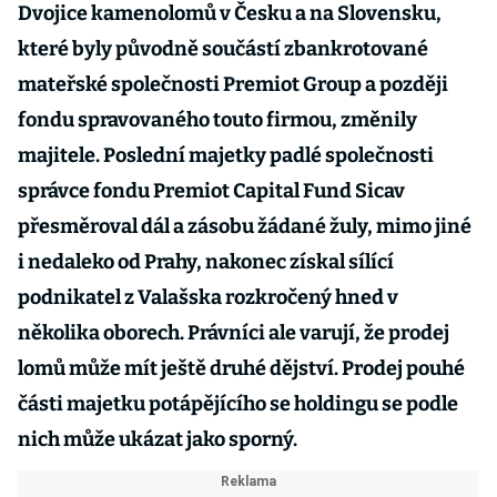
Dvojice kamenolomů v Česku a na Slovensku,
které byly původně součástí zbankrotované
mateřské společnosti Premiot Group a později
fondu spravovaného touto firmou, změnily
majitele. Poslední majetky padlé společnosti
správce fondu Premiot Capital Fund Sicav
přesměroval dál a zásobu žádané žuly, mimo jiné
i nedaleko od Prahy, nakonec získal sílící
podnikatel z Valašska rozkročený hned v
několika oborech. Právníci ale varují, že prodej
lomů může mít ještě druhé dějství. Prodej pouhé
části majetku potápějícího se holdingu se podle
nich může ukázat jako sporný.