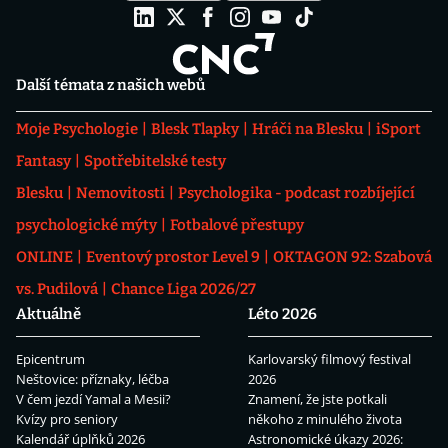
Další témata z našich webů
Moje Psychologie
Blesk Tlapky
Hráči na Blesku
iSport
Fantasy
Spotřebitelské testy
Blesku
Nemovitosti
Psychologika - podcast rozbíjející
psychologické mýty
Fotbalové přestupy
ONLINE
Eventový prostor Level 9
OKTAGON 92: Szabová
vs. Pudilová
Chance Liga 2026/27
Aktuálně
Léto 2026
Epicentrum
Karlovarský filmový festival
Neštovice: příznaky, léčba
2026
V čem jezdí Yamal a Mesii?
Znamení, že jste potkali
Kvízy pro seniory
někoho z minulého života
Kalendář úplňků 2026
Astronomické úkazy 2026: