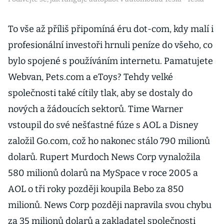
To vše až příliš připomíná éru dot-com, kdy malí i
profesionální investoři hrnuli peníze do všeho, co
bylo spojené s používáním internetu. Pamatujete
Webvan, Pets.com a eToys? Tehdy velké
společnosti také cítily tlak, aby se dostaly do
nových a žádoucích sektorů. Time Warner
vstoupil do své nešťastné fúze s AOL a Disney
založil Go.com, což ho nakonec stálo 790 milionů
dolarů. Rupert Murdoch News Corp vynaložila
580 milionů dolarů na MySpace v roce 2005 a
AOL o tři roky později koupila Bebo za 850
milionů. News Corp později napravila svou chybu
za 35 milionů dolarů a zakladatel společnosti