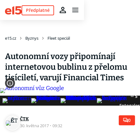
Předplatné
e15.cz
Byznys
Fleet speciál
Autonomní vozy připomínají
internetovou bublinu z přelomu
tisíciletí, varují Financial Times
5
Fotogaler
ČTK
0
30. května 2017
·
09:32