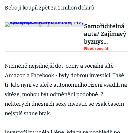
Bebo ji koupil zpět za 1 milion dolarů.
Samořiditelná
auta? Zajímavý
byznys
představují i
Fleet speciál
lodě, které
dokáží plout
Nicméně nejsilnější dot-comy a sociální sítě -
bez kapitána
Amazon a Facebook - byly dobrou investicí. Také
ti, kdo nyní ve sféře autonomního řízení vsadili na
vítěze, mohou být odměněni podobně. Z
některých dnešních sexy investic se však časem
nejspíš stane brak.
Investoři by udělali lépe, kdyby se poohlédli po