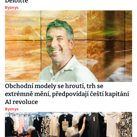
Deloitte
Byznys
Obchodní modely se hroutí, trh se
extrémně mění, předpovídají čeští kapitáni
AI revoluce
Byznys