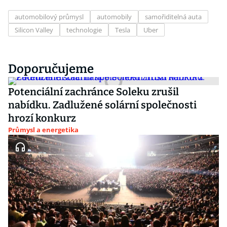
automobilový průmysl
automobily
samořiditelná auta
Silicon Valley
technologie
Tesla
Uber
Doporučujeme
Potenciální zachránce Soleku zrušil
nabídku. Zadlužené solární společnosti
hrozí konkurz
Průmysl a energetika