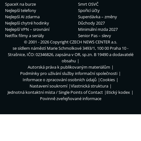
SpaceX na burze
Smrt OSVČ
Nejlepší telefony
Spořicí účty
Nejlepší AI zdarma
Superdávka – změny
Nejlepší chytré hodinky
Důchody 2027
Nejlepší VPN – srovnání
Minimální mzda 2027
Netflix filmy a seriály
Senior Pas – slevy
© 2001 - 2026 Copyright
CZECH NEWS CENTER a.s.
se sídlem náměstí Marie Schmolkové 3493/1, 100 00 Praha 10 -
Strašnice, IČO: 02346826, zapsána v OR, sp.zn. B 19490 a dodavatelé
obsahu
Autorská práva k publikovaným materiálům
Podmínky pro užívání služby informační společnosti
Informace o zpracování osobních údajů
Cookies
Nastavení soukromí
Vlastnická struktura
Jednotná kontaktní místa / Single Points of Contact
Etický kodex
Povinně zveřejňované informace