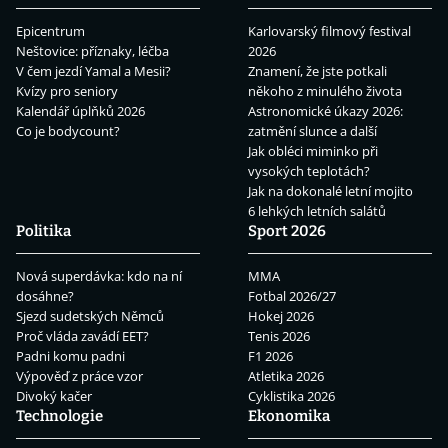
Epicentrum
Karlovarský filmový festival
Neštovice: příznaky, léčba
2026
V čem jezdí Yamal a Mesii?
Znamení, že jste potkali
Kvízy pro seniory
někoho z minulého života
Kalendář úplňků 2026
Astronomické úkazy 2026:
Co je bodycount?
zatmění slunce a další
Jak obléci miminko při
vysokých teplotách?
Jak na dokonalé letní mojito
6 lehkých letních salátů
Politika
Sport 2026
Nová superdávka: kdo na ní
MMA
dosáhne?
Fotbal 2026/27
Sjezd sudetských Němců
Hokej 2026
Proč vláda zavádí EET?
Tenis 2026
Padni komu padni
F1 2026
Výpověď z práce vzor
Atletika 2026
Divoký kačer
Cyklistika 2026
Technologie
Ekonomika