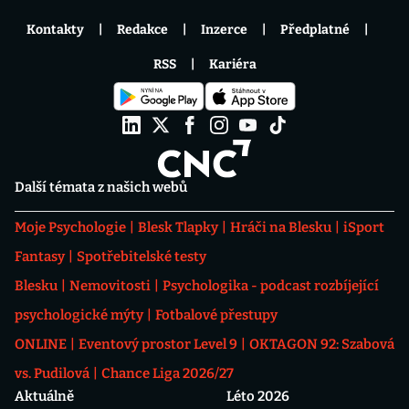
Kontakty
Redakce
Inzerce
Předplatné
RSS
Kariéra
Další témata z našich webů
Moje Psychologie
Blesk Tlapky
Hráči na Blesku
iSport
Fantasy
Spotřebitelské testy
Blesku
Nemovitosti
Psychologika - podcast rozbíjející
psychologické mýty
Fotbalové přestupy
ONLINE
Eventový prostor Level 9
OKTAGON 92: Szabová
vs. Pudilová
Chance Liga 2026/27
Aktuálně
Léto 2026