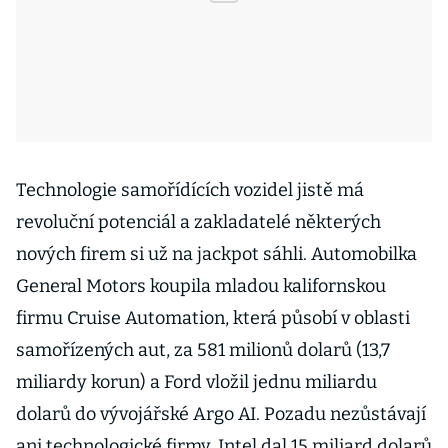
Technologie samořídících vozidel jistě má
revoluční potenciál a zakladatelé některých
nových firem si už na jackpot sáhli. Automobilka
General Motors koupila mladou kalifornskou
firmu Cruise Automation, která působí v oblasti
samořízených aut, za 581 milionů dolarů (13,7
miliardy korun) a Ford vložil jednu miliardu
dolarů do vývojářské Argo AI. Pozadu nezůstávají
ani technologické firmy, Intel dal 15 miliard dolarů