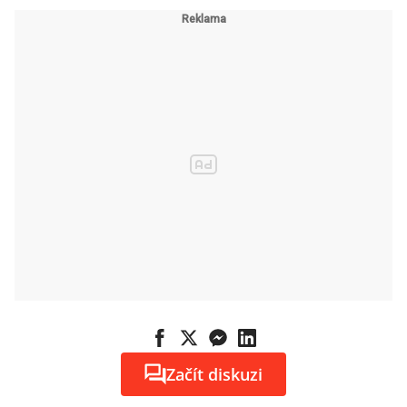
systémů
Začít diskuzi