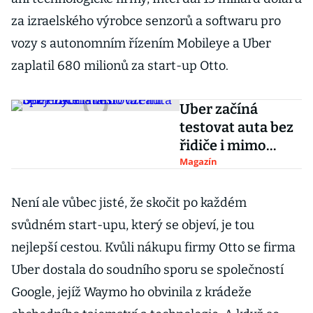
za izraelského výrobce senzorů a softwaru pro
vozy s autonomním řízením Mobileye a Uber
zaplatil 680 milionů za start-up Otto.
Uber začíná
testovat auta bez
řidiče i mimo
území Spojených
Magazín
států
Není ale vůbec jisté, že skočit po každém
svůdném start-upu, který se objeví, je tou
nejlepší cestou. Kvůli nákupu firmy Otto se firma
Uber dostala do soudního sporu se společností
Google, jejíž Waymo ho obvinila z krádeže