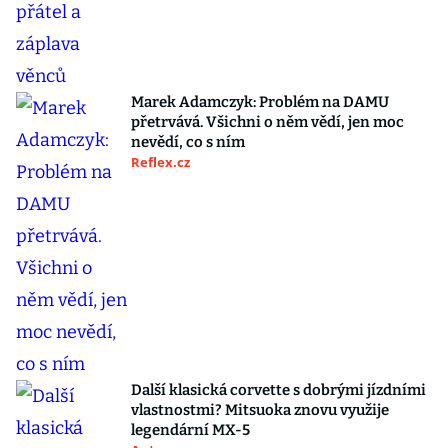
Marek Adamczyk: Problém na DAMU
přetrvává. Všichni o něm vědí, jen moc
nevědí, co s ním
Reflex.cz
Další klasická corvette s dobrými jízdními
vlastnostmi? Mitsuoka znovu využije
legendární MX-5