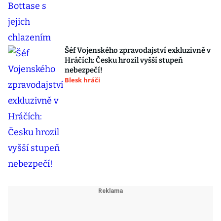
Šéf Vojenského zpravodajství exkluzivně v
Hráčích: Česku hrozil vyšší stupeň
nebezpečí!
Blesk hráči