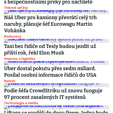
s bezpečnostními prvky pro náctileté
Tiskové zprávy
Náš Uber pro kamiony převrátí celý trh
naruby, plánuje šéf Eurowagu Martin
Vohánka
Rozhovory
Taxi bez řidiče od Tesly budou jezdit už
příští rok, řekl Elon Musk
Doprava a logistika
Uber dostal pokutu přes sedm miliard.
Posílal osobní informace řidičů do USA
Byznys
Podle šéfa CrowdStriku už znovu funguje
97 procent zasažených IT systémů
Technologie a média
Liftago se rozdělí do dvou firem. Jedna bude