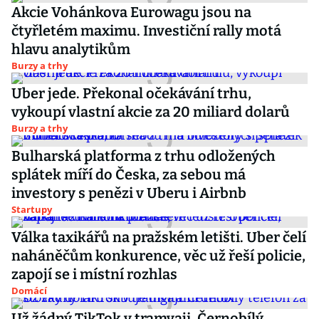
Akcie Vohánkova Eurowagu jsou na
čtyřletém maximu. Investiční rally motá
hlavu analytikům
Burzy a trhy
Uber jede. Překonal očekávání trhu,
vykoupí vlastní akcie za 20 miliard dolarů
Burzy a trhy
Bulharská platforma z trhu odložených
splátek míří do Česka, za sebou má
investory s penězi v Uberu i Airbnb
Startupy
Válka taxikářů na pražském letišti. Uber čelí
naháněčům konkurence, věc už řeší policie,
zapojí se i místní rozhlas
Domácí
Už žádný TikTok v tramvaji. Černobílý