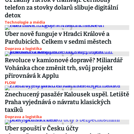
telefon za stovky dolarů slibuje digitální
detox
Technologie a média
Uber nově funguje v Hradci Králové a
Pardubicích. Celkem v sedmi městech
Doprava a logistika
Revoluce v kamionové dopravě? Miliardář
Vohánka chce změnit trh, svůj projekt
přirovnává k Applu
FLOW
Znechucený pasažér Kalousek uspěl. Letiště
Praha vyjednává o návratu klasických
taxíků
Doprava a logistika
Uber spouští v Česku účty