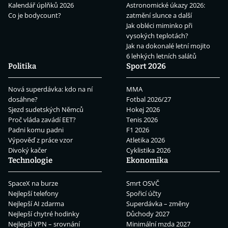
Kalendář úplňků 2026
Astronomické úkazy 2026:
Co je bodycount?
zatmění slunce a další
Jak obléci miminko při
vysokých teplotách?
Jak na dokonalé letní mojito
6 lehkých letních salátů
Politika
Sport 2026
Nová superdávka: kdo na ní
MMA
dosáhne?
Fotbal 2026/27
Sjezd sudetských Němců
Hokej 2026
Proč vláda zavádí EET?
Tenis 2026
Padni komu padni
F1 2026
Výpověď z práce vzor
Atletika 2026
Divoký kačer
Cyklistika 2026
Technologie
Ekonomika
SpaceX na burze
Smrt OSVČ
Nejlepší telefony
Spořicí účty
Nejlepší AI zdarma
Superdávka – změny
Nejlepší chytré hodinky
Důchody 2027
Nejlepší VPN – srovnání
Minimální mzda 2027