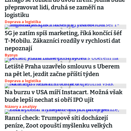
přepravovat lidi, druhá se zaměří na
logistiku
Doprava a logistika
5G je zatím spíš marketing, říká končící šéf
T-Mobilu. Zákazníci rozdíly v rychlosti dat
nepoznají
Byznys
Letiště Praha uzavřelo smlouvu s Uberem
na pět let, jezdit začne příští týden
Doprava a logistika
Na burzu v USA míří Instacart. Možná však
bude lepší nechat si obří IPO ujít
Názory a analýzy
Ranní check: Trumpově síti docházejí
peníze, Zoot opouští myšlenku velkých