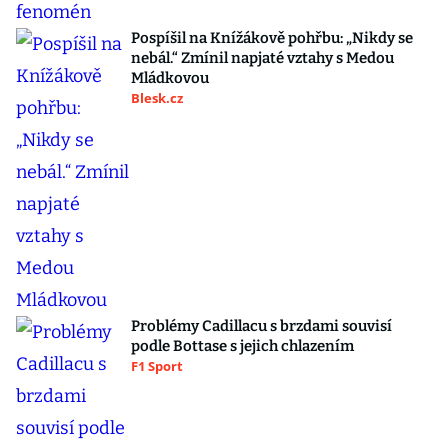
Pospíšil na Knížákově pohřbu: „Nikdy se
nebál.“ Zmínil napjaté vztahy s Medou
Mládkovou
Blesk.cz
Problémy Cadillacu s brzdami souvisí
podle Bottase s jejich chlazením
F1 Sport