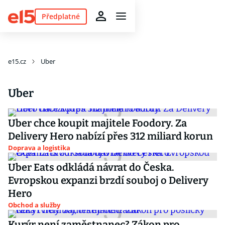
Předplatné
e15.cz
Uber
Uber
Uber chce koupit majitele Foodory. Za
Delivery Hero nabízí přes 312 miliard korun
Doprava a logistika
Uber Eats odkládá návrat do Česka.
Evropskou expanzi brzdí souboj o Delivery
Hero
Obchod a služby
Kurýr není zaměstnanec? Zákon pro