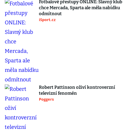
Fotbalové přestupy ONLINE: Slavný klub
chce Mercada, Sparta ale měla nabídku
odmítnout
iSport.cz
Robert Pattinson oživí kontroverzní
televizní fenomén
Poggers