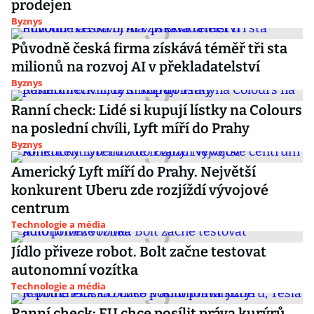
prodejen
Byznys
Původně česká firma získává téměř tři sta
milionů na rozvoj AI v překladatelství
Byznys
Ranní check: Lidé si kupují lístky na Colours
na poslední chvíli, Lyft míří do Prahy
Byznys
Americký Lyft míří do Prahy. Největší
konkurent Uberu zde rozjíždí vývojové
centrum
Technologie a média
Jídlo přiveze robot. Bolt začne testovat
autonomní vozítka
Technologie a média
Ranní check: EU chce posílit práva kurýrů,