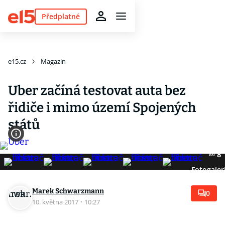
Předplatné
e15.cz
Magazín
Uber začíná testovat auta bez
řidiče i mimo území Spojených
států
8
Fotogaler
Marek Schwarzmann
0
10. května 2017
·
10:27