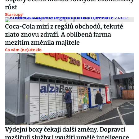
růst
Startupy
Coca-Cola mizí z regálů obchodů, tekuté
zlato znovu zdraží. A oblíbená farma
mezitím změnila majitele
Co vám (ne)uteklo
Výdejní boxy čekají další změny. Dopravci
rozšiřují služby i využití umělé inteligence