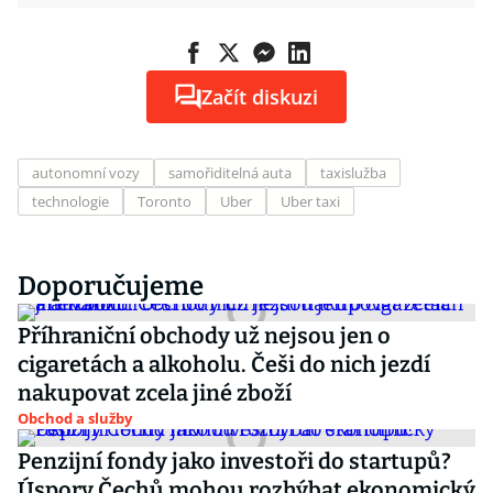
Začít diskuzi
autonomní vozy
samořiditelná auta
taxislužba
technologie
Toronto
Uber
Uber taxi
Doporučujeme
Příhraniční obchody už nejsou jen o
cigaretách a alkoholu. Češi do nich jezdí
nakupovat zcela jiné zboží
Obchod a služby
Penzijní fondy jako investoři do startupů?
Úspory Čechů mohou rozhýbat ekonomický