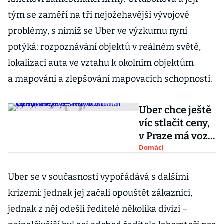
tým se zaměří na tři nejožehavější vývojové
problémy, s nimiž se Uber ve výzkumu nyní
potýká: rozpoznávání objektů v reálném světě,
lokalizaci auta ve vztahu k okolním objektům
a mapování a zlepšování mapovacích schopností.
Uber chce ještě
víc stlačit ceny,
v Praze má vozit
pasažéry ve
Domácí
skupinách a
výhodněji
Uber se v současnosti vypořádává s dalšími
krizemi: jednak jej začali opouštět zákazníci,
jednak z něj odešli ředitelé několika divizí –