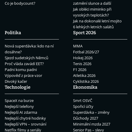
Co je bodycount?
zatmění slunce a další
Jak obléci miminko při
vysokých teplotách?
Jak na dokonalé letní mojito
6 lehkých letních salátů
Politika
Sport 2026
Nová superdávka: kdo na ní
MMA
dosáhne?
Fotbal 2026/27
Sjezd sudetských Němců
Hokej 2026
Proč vláda zavádí EET?
Tenis 2026
Padni komu padni
F1 2026
Výpověď z práce vzor
Atletika 2026
Divoký kačer
Cyklistika 2026
Technologie
Ekonomika
SpaceX na burze
Smrt OSVČ
Nejlepší telefony
Spořicí účty
Nejlepší AI zdarma
Superdávka – změny
Nejlepší chytré hodinky
Důchody 2027
Nejlepší VPN – srovnání
Minimální mzda 2027
Netflix filmy a seriály
Senior Pas – slevy