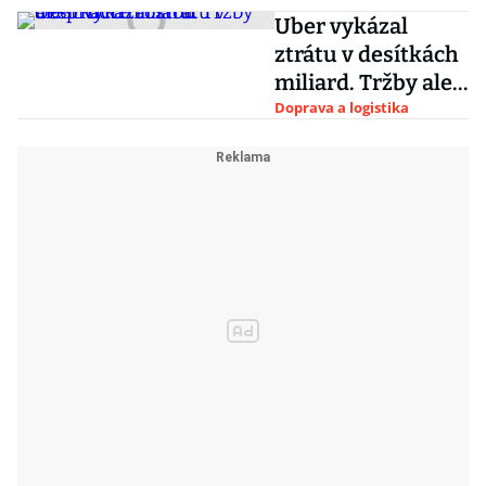
Uber vykázal
ztrátu v desítkách
miliard. Tržby ale
prudce rostou
Doprava a logistika