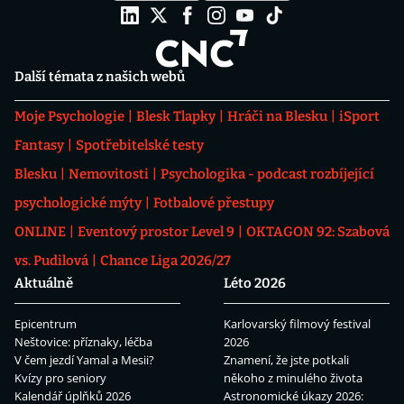
Další témata z našich webů
Moje Psychologie
Blesk Tlapky
Hráči na Blesku
iSport
Fantasy
Spotřebitelské testy
Blesku
Nemovitosti
Psychologika - podcast rozbíjející
psychologické mýty
Fotbalové přestupy
ONLINE
Eventový prostor Level 9
OKTAGON 92: Szabová
vs. Pudilová
Chance Liga 2026/27
Aktuálně
Léto 2026
Epicentrum
Karlovarský filmový festival
Neštovice: příznaky, léčba
2026
V čem jezdí Yamal a Mesii?
Znamení, že jste potkali
Kvízy pro seniory
někoho z minulého života
Kalendář úplňků 2026
Astronomické úkazy 2026: