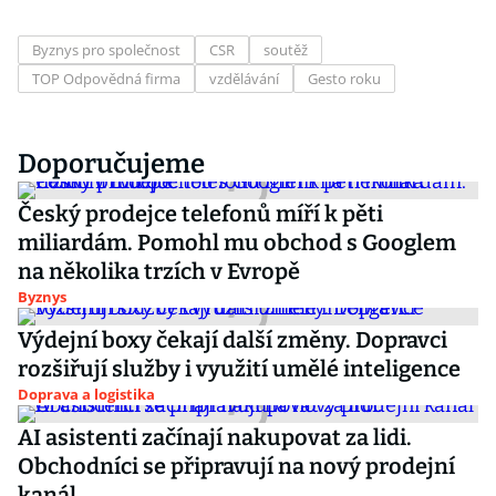
Byznys pro společnost
CSR
soutěž
TOP Odpovědná firma
vzdělávání
Gesto roku
Doporučujeme
Český prodejce telefonů míří k pěti
miliardám. Pomohl mu obchod s Googlem
na několika trzích v Evropě
Byznys
Výdejní boxy čekají další změny. Dopravci
rozšiřují služby i využití umělé inteligence
Doprava a logistika
AI asistenti začínají nakupovat za lidi.
Obchodníci se připravují na nový prodejní
kanál