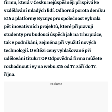
firmu, která v Česku nejúspěšněji přispívá ke
vzdělávání mladých lidí. Odborná porota deníku
E15 a platformy Byznys pro společnost vybrala
pět inovativních projektů, které připravují
studenty pro budoucí úspěch jak na trhu práce,
tak v podnikání, zejména při využití nových
technologií. O vítězi ceny vyhlašované při
udělování titulu TOP Odpovědná firma můžete
rozhodnout i vy na webu E15 od 17. září do 17.
října.