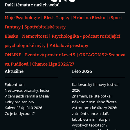
Další témata z našich webů
Moje Psychologie
Blesk Tlapky
Hráči na Blesku
iSport
Fantasy
Spotřebitelské testy
Blesku
Nemovitosti
Psychologika - podcast rozbíjející
psychologické mýty
Fotbalové přestupy
ONLINE
Eventový prostor Level 9
OKTAGON 92: Szabová
vs. Pudilová
Chance Liga 2026/27
Aktuálně
Léto 2026
Epicentrum
Karlovarský filmový festival
Neštovice: příznaky, léčba
2026
V čem jezdí Yamal a Mesii?
Znamení, že jste potkali
Kvízy pro seniory
někoho z minulého života
Kalendář úplňků 2026
Astronomické úkazy 2026:
Co je bodycount?
zatmění slunce a další
Jak obléci miminko při
vysokých teplotách?