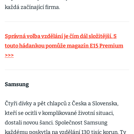
každá začínající firma.
Správná volba vzdělání je čím dál složitější. S
touto hádankou pomůže magazín E15 Premium
>>>
Samsung
Čtyři dívky a pět chlapců z Česka a Slovenska,
kteří se ocitli v komplikované životní situaci,
dostali novou šanci. Společnost Samsung
každému poskytla na vzdělání 130 tisíc korun. Ty