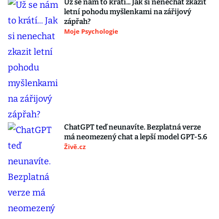
Už se nám to krátí... Jak si nenechat zkazit
letní pohodu myšlenkami na zářijový
zápřah?
Moje Psychologie
ChatGPT teď neunavíte. Bezplatná verze
má neomezený chat a lepší model GPT-5.6
Živě.cz