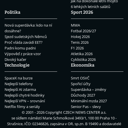
Jak na dokonalé letní mojito
6 lehkých letních salátů
Politika
Sport 2026
Nová superdávka: kdo na ní
MMA
dosáhne?
Fotbal 2026/27
Sjezd sudetských Němců
Hokej 2026
Proč vláda zavádí EET?
Tenis 2026
Padni komu padni
F1 2026
Výpověď z práce vzor
Atletika 2026
Divoký kačer
Cyklistika 2026
Technologie
Ekonomika
SpaceX na burze
Smrt OSVČ
Nejlepší telefony
Spořicí účty
Nejlepší AI zdarma
Superdávka – změny
Nejlepší chytré hodinky
Důchody 2027
Nejlepší VPN – srovnání
Minimální mzda 2027
Netflix filmy a seriály
Senior Pas – slevy
© 2001 - 2026 Copyright
CZECH NEWS CENTER a.s.
se sídlem náměstí Marie Schmolkové 3493/1, 100 00 Praha 10 -
Strašnice, IČO: 02346826, zapsána v OR, sp.zn. B 19490 a dodavatelé