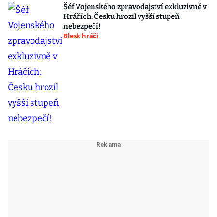
Šéf Vojenského zpravodajství exkluzivně v
Hráčích: Česku hrozil vyšší stupeň
nebezpečí!
Blesk hráči