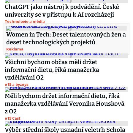
ChatGPT jako nástroj k podvádění. České
univerzity se v přístupu k AI rozcházejí
Technologie a média
Women in Tech: Deset talentovaných žen a
deset technologických projektů
Reklama
Všichni bychom občas měli držet
informační dietu, říká manažerka
vzdělávání O2
e15 a byznys
Měli bychom držet informační dietu, říká
manažerka vzdělávání Veronika Housková
z O2
e15 Cast
Výběr střední školy usnadní veletrh Schola