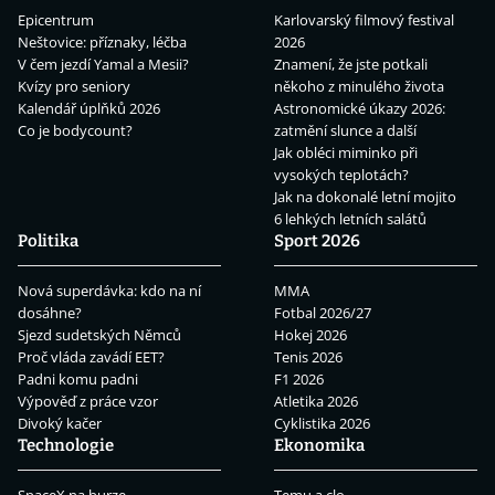
Epicentrum
Karlovarský filmový festival
Neštovice: příznaky, léčba
2026
V čem jezdí Yamal a Mesii?
Znamení, že jste potkali
Kvízy pro seniory
někoho z minulého života
Kalendář úplňků 2026
Astronomické úkazy 2026:
Co je bodycount?
zatmění slunce a další
Jak obléci miminko při
vysokých teplotách?
Jak na dokonalé letní mojito
6 lehkých letních salátů
Politika
Sport 2026
Nová superdávka: kdo na ní
MMA
dosáhne?
Fotbal 2026/27
Sjezd sudetských Němců
Hokej 2026
Proč vláda zavádí EET?
Tenis 2026
Padni komu padni
F1 2026
Výpověď z práce vzor
Atletika 2026
Divoký kačer
Cyklistika 2026
Technologie
Ekonomika