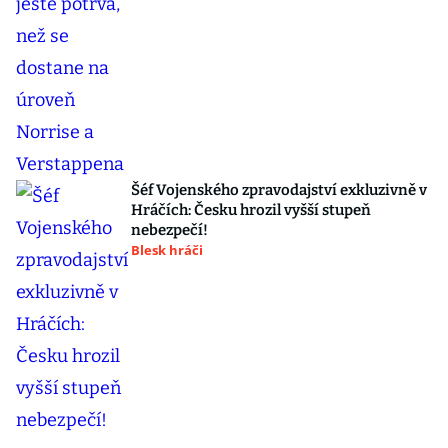
Šéf Vojenského zpravodajství exkluzivně v
Hráčích: Česku hrozil vyšší stupeň
nebezpečí!
Blesk hráči