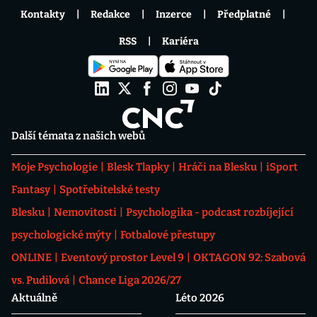
Kontakty
Redakce
Inzerce
Předplatné
RSS
Kariéra
Další témata z našich webů
Moje Psychologie
Blesk Tlapky
Hráči na Blesku
iSport
Fantasy
Spotřebitelské testy
Blesku
Nemovitosti
Psychologika - podcast rozbíjející
psychologické mýty
Fotbalové přestupy
ONLINE
Eventový prostor Level 9
OKTAGON 92: Szabová
vs. Pudilová
Chance Liga 2026/27
Aktuálně
Léto 2026