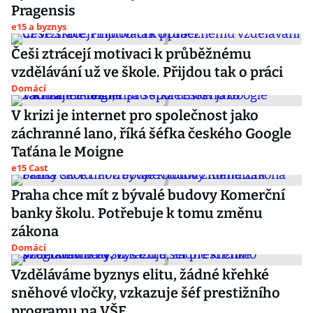
Pragensis
e15 a byznys
Češi ztrácejí motivaci k průběžnému
vzdělávání už ve škole. Přijdou tak o práci
Domácí
V krizi je internet pro společnost jako
záchranné lano, říká šéfka českého Google
Taťána le Moigne
e15 Cast
Praha chce mít z bývalé budovy Komerční
banky školu. Potřebuje k tomu změnu
zákona
Domácí
Vzděláváme byznys elitu, žádné křehké
sněhové vločky, vzkazuje šéf prestižního
programu na VŠE