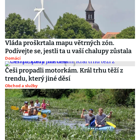
Vláda proškrtala mapu větrných zón.
Podívejte se, jestli ta u vaší chalupy zůstala
Domácí
Češi propadli motorkám. Král trhu těží z
trendu, který jiné děsí
Obchod a služby