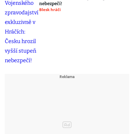
nebezpečí!
Blesk hráči