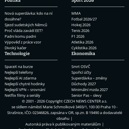
Politika
Sport 2026
Nová superdávka: kdo na ní
MMA
dosáhne?
Fotbal 2026/27
Sjezd sudetských Němců
Hokej 2026
Proč vláda zavádí EET?
Tenis 2026
Padni komu padni
F1 2026
Výpověď z práce vzor
Atletika 2026
Divoký kačer
Cyklistika 2026
Technologie
Ekonomika
SpaceX na burze
Smrt OSVČ
Nejlepší telefony
Spořicí účty
Nejlepší AI zdarma
Superdávka – změny
Nejlepší chytré hodinky
Důchody 2027
Nejlepší VPN – srovnání
Minimální mzda 2027
Netflix filmy a seriály
Senior Pas – slevy
© 2001 - 2026 Copyright
CZECH NEWS CENTER a.s.
se sídlem náměstí Marie Schmolkové 3493/1, 100 00 Praha 10 -
Strašnice, IČO: 02346826, zapsána v OR, sp.zn. B 19490 a dodavatelé
obsahu
Autorská práva k publikovaným materiálům