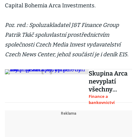
Capital Bohemia Arca Investments.
Poz. red.: Spoluzakladatel J&T Finance Group
Patrik Tkáč spoluvlastní prostřednictvím
společnosti Czech Media Invest vydavatelství
Czech News Center, jehož součástí je i deník E15.
Skupina Arca
nevyplatí
všechny
závazky,
Finance a
bankovnictví
věřitelé by
mohli získat
zpět asi
polovinu