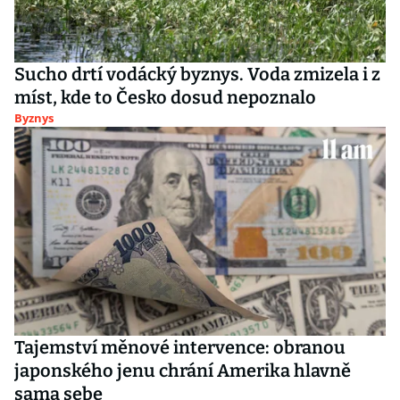
Sucho drtí vodácký byznys. Voda zmizela i z
míst, kde to Česko dosud nepoznalo
Byznys
Tajemství měnové intervence: obranou
japonského jenu chrání Amerika hlavně
sama sebe