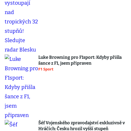
Luke Browning pro F1sport: Kdyby přišla
šance z F1, jsem připraven
F1 Sport
Šéf Vojenského zpravodajství exkluzivně v
Hráčích: Česku hrozil vyšší stupeň