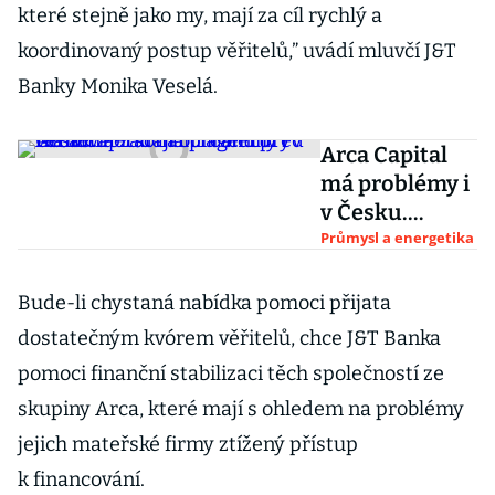
které stejně jako my, mají za cíl rychlý a
koordinovaný postup věřitelů,” uvádí mluvčí J&T
Banky Monika Veselá.
Arca Capital
má problémy i
v Česku.
Personální
Průmysl a energetika
agentury
Manuvia
Bude-li chystaná nabídka pomoci přijata
žádají ochranu
dostatečným kvórem věřitelů, chce J&T Banka
před věřiteli
pomoci finanční stabilizaci těch společností ze
skupiny Arca, které mají s ohledem na problémy
jejich mateřské firmy ztížený přístup
k financování.