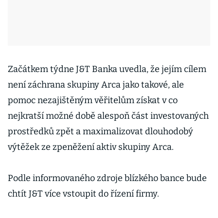
Začátkem týdne J&T Banka uvedla, že jejím cílem
není záchrana skupiny Arca jako takové, ale
pomoc nezajištěným věřitelům získat v co
nejkratší možné době alespoň část investovaných
prostředků zpět a maximalizovat dlouhodobý
výtěžek ze zpeněžení aktiv skupiny Arca.
Podle informovaného zdroje blízkého bance bude
chtít J&T více vstoupit do řízení firmy.