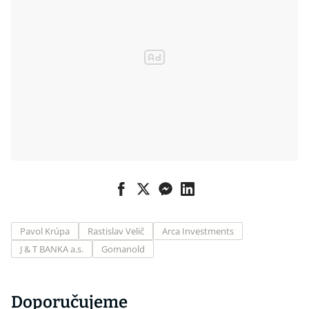
svých peněz
Pavol Krúpa
Rastislav Velič
Arca Investments
J & T BANKA a.s.
Gomanold
Doporučujeme