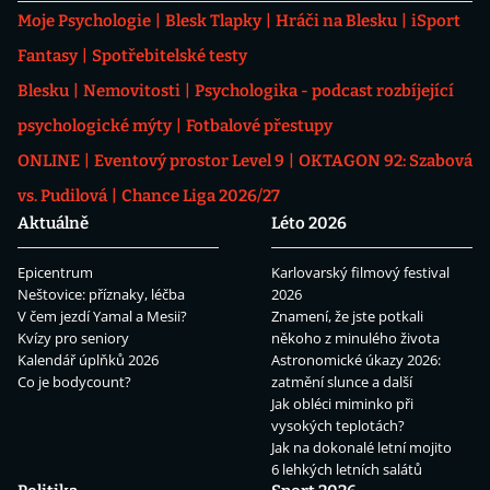
Moje Psychologie
Blesk Tlapky
Hráči na Blesku
iSport
Fantasy
Spotřebitelské testy
Blesku
Nemovitosti
Psychologika - podcast rozbíjející
psychologické mýty
Fotbalové přestupy
ONLINE
Eventový prostor Level 9
OKTAGON 92: Szabová
vs. Pudilová
Chance Liga 2026/27
Aktuálně
Léto 2026
Epicentrum
Karlovarský filmový festival
Neštovice: příznaky, léčba
2026
V čem jezdí Yamal a Mesii?
Znamení, že jste potkali
Kvízy pro seniory
někoho z minulého života
Kalendář úplňků 2026
Astronomické úkazy 2026:
Co je bodycount?
zatmění slunce a další
Jak obléci miminko při
vysokých teplotách?
Jak na dokonalé letní mojito
6 lehkých letních salátů