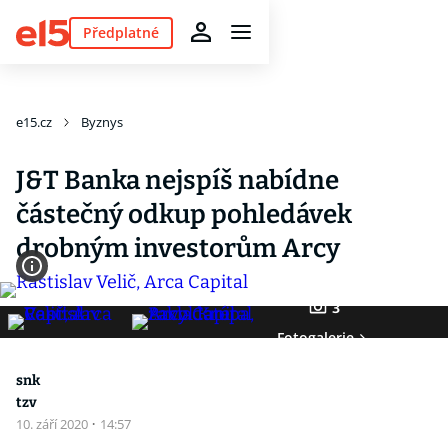
Předplatné
e15.cz
Byznys
J&T Banka nejspíš nabídne
částečný odkup pohledávek
drobným investorům Arcy
3
Fotogalerie
snk
tzv
10. září 2020
·
14:57