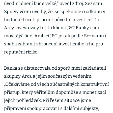
úvodní plnění bude velké,“ uvedl zdroj. Seznam
Zprávy včera uvedly, že se spekuluje o odkupu v
hodnotě třiceti procent původní investice. Do
Arcy investovaly totiž i klienti J&T Banky i jiní
movitější lidé. Ambicí J&T je tak podle Seznamu i
snaha zabránit zhroucení investičního trhu pro
reputační riziko.
Banka se distancovala od sporů mezi zakladateli
skupiny Arca a jejím současným vedením.
„Očekáváme od všech zúčastněných konstruktivní
přístup, který věřitelům dopomůže s monetizací
jejich pohledávek. Při řešení situace jsme
připraveni spolupracovat i s dalšími subjekty,