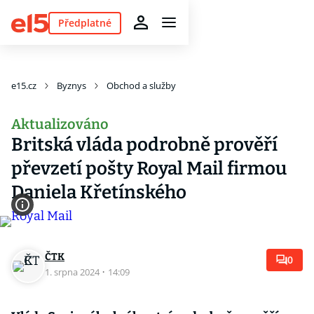
Předplatné
e15.cz
Byznys
Obchod a služby
Aktualizováno
Britská vláda podrobně prověří
převzetí pošty Royal Mail firmou
Daniela Křetínského
ČTK
0
1. srpna 2024
·
14:09