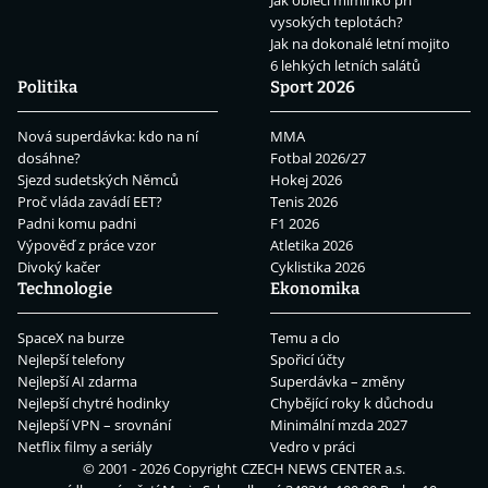
Jak obléci miminko při
vysokých teplotách?
Jak na dokonalé letní mojito
6 lehkých letních salátů
Politika
Sport 2026
Nová superdávka: kdo na ní
MMA
dosáhne?
Fotbal 2026/27
Sjezd sudetských Němců
Hokej 2026
Proč vláda zavádí EET?
Tenis 2026
Padni komu padni
F1 2026
Výpověď z práce vzor
Atletika 2026
Divoký kačer
Cyklistika 2026
Technologie
Ekonomika
SpaceX na burze
Temu a clo
Nejlepší telefony
Spořicí účty
Nejlepší AI zdarma
Superdávka – změny
Nejlepší chytré hodinky
Chybějící roky k důchodu
Nejlepší VPN – srovnání
Minimální mzda 2027
Netflix filmy a seriály
Vedro v práci
© 2001 - 2026 Copyright
CZECH NEWS CENTER a.s.