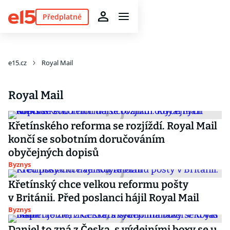
Předplatné
e15.cz
Royal Mail
Royal Mail
Křetínského reforma se rozjíždí. Royal Mail
končí se sobotním doručováním
obyčejných dopisů
Byznys
Křetínský chce velkou reformu pošty
v Británii. Před poslanci hájil Royal Mail
Byznys
Daniel to zná z Česka, s výdejními boxy se u