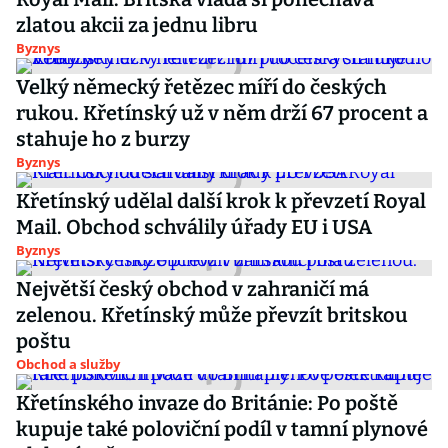
zlatou akcii za jednu libru
Byznys
Velký německý řetězec míří do českých
rukou. Křetínský už v něm drží 67 procent a
stahuje ho z burzy
Byznys
Křetínský udělal další krok k převzetí Royal
Mail. Obchod schválily úřady EU i USA
Byznys
Největší český obchod v zahraničí má
zelenou. Křetínský může převzít britskou
poštu
Obchod a služby
Křetínského invaze do Británie: Po poště
kupuje také poloviční podíl v tamní plynové