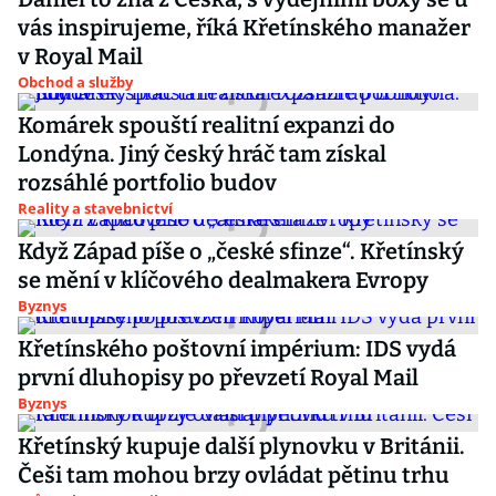
vás inspirujeme, říká Křetínského manažer
v Royal Mail
Obchod a služby
Komárek spouští realitní expanzi do
Londýna. Jiný český hráč tam získal
rozsáhlé portfolio budov
Reality a stavebnictví
Když Západ píše o „české sfinze“. Křetínský
se mění v klíčového dealmakera Evropy
Byznys
Křetínského poštovní impérium: IDS vydá
první dluhopisy po převzetí Royal Mail
Byznys
Křetínský kupuje další plynovku v Británii.
Češi tam mohou brzy ovládat pětinu trhu