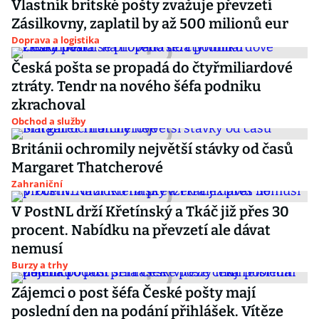
Vlastník britské pošty zvažuje převzetí
Zásilkovny, zaplatil by až 500 milionů eur
Doprava a logistika
Česká pošta se propadá do čtyřmiliardové
ztráty. Tendr na nového šéfa podniku
zkrachoval
Obchod a služby
Británii ochromily největší stávky od časů
Margaret Thatcherové
Zahraniční
V PostNL drží Křetínský a Tkáč již přes 30
procent. Nabídku na převzetí ale dávat
nemusí
Burzy a trhy
Zájemci o post šéfa České pošty mají
poslední den na podání přihlášek. Vítěze