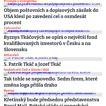
Průmysl a energetika
Objem poštovních a dopisových zásilek do
USA klesl po zavedení cel o osmdesát
procent
Zahraniční
Byznys Tkáčových se opírá o největší fond
kvalifikovaných investorů v Česku a na
Slovensku
Miliardáři
5. Patrik Tkáč a Jozef Tkáč
Nejbohatší Češi a Slováci 2025
Tak tohle se nepovedlo. Sedm firem, které
změna loga přišla draho
Byznys
Křetínský bude předsedou představenstva
Royal Mail. Britská vláda si ponechává