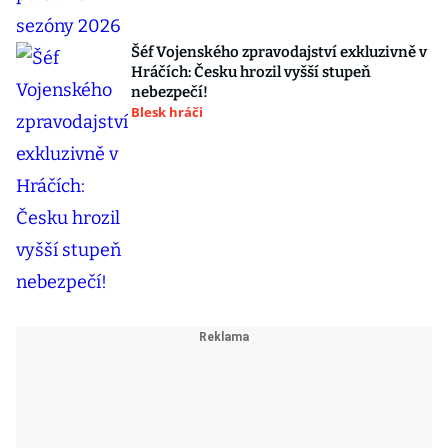
Šéf Vojenského zpravodajství exkluzivně v
Hráčích: Česku hrozil vyšší stupeň
nebezpečí!
Blesk hráči