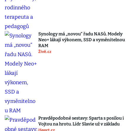
Synology má „novou“ řadu NASů. Modely
Neo+ lákají výkonem, SSD a vyměnitelnou
RAM
Živě.cz
Pravděpodobné sestavy: Sparta s posilou i
Vojtou na hrotu. Lídr Slavie už v základu
iSport.cz