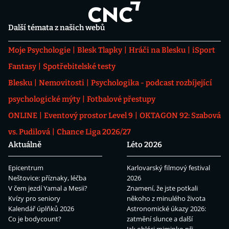
Další témata z našich webů
Moje Psychologie
Blesk Tlapky
Hráči na Blesku
iSport
Fantasy
Spotřebitelské testy
Blesku
Nemovitosti
Psychologika - podcast rozbíjející
psychologické mýty
Fotbalové přestupy
ONLINE
Eventový prostor Level 9
OKTAGON 92: Szabová
vs. Pudilová
Chance Liga 2026/27
Aktuálně
Léto 2026
Epicentrum
Karlovarský filmový festival
Neštovice: příznaky, léčba
2026
V čem jezdí Yamal a Mesii?
Znamení, že jste potkali
Kvízy pro seniory
někoho z minulého života
Kalendář úplňků 2026
Astronomické úkazy 2026:
Co je bodycount?
zatmění slunce a další