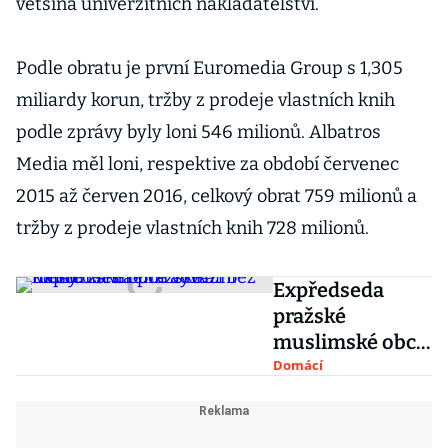
většina univerzitních nakladatelství.
Podle obratu je první Euromedia Group s 1,305
miliardy korun, tržby z prodeje vlastních knih
podle zprávy byly loni 546 milionů. Albatros
Media měl loni, respektive za období červenec
2015 až červen 2016, celkový obrat 759 milionů a
tržby z prodeje vlastních knih 728 milionů.
Expředseda
pražské
muslimské obce
vyvázl bez
Domácí
trestu za šíření
radikální knihy