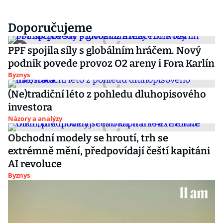
Doporučujeme
PPF spojila síly s globálním hráčem. Nový
podnik povede provoz O2 areny i Fora Karlín
Byznys
(Ne)tradiční léto z pohledu dluhopisového
investora
Názory a analýzy
Obchodní modely se hroutí, trh se
extrémně mění, předpovídají čeští kapitáni
AI revoluce
Byznys