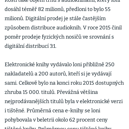
Rostl také objem trhu s audioknihami, který loni
dosáhl téměř 82 milionů, předloni to bylo 55
milionů. Digitální prodej je stále častějším
způsobem distribuce audioknih. V roce 2015 činil
poměr prodeje fyzických nosičů ve srovnání s
digitální distribucí 3:1.
Elektronické knihy vydávalo loni přibližně 250
nakladatelů a 200 autorů, kteří si je vydávají
sami. Celkově bylo na konci roku 2015 dostupných
zhruba 15 000. titulů. Převážná většina
nejprodávanějších titulů byla v elektronické verzi
i tištěné. Průměrná cena e-knihy se loni
pohybovala v beletrii okolo 62 procent ceny