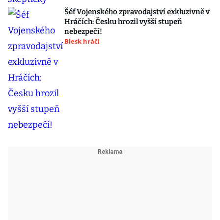
Šéf Vojenského zpravodajství exkluzivně v
Hráčích: Česku hrozil vyšší stupeň
nebezpečí!
Blesk hráči