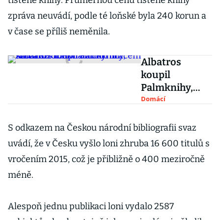
tištěné knihy. Průměrnou cenu tištěné knihy
zpráva neuvádí, podle té loňské byla 240 korun a
v čase se příliš neměnila.
Albatros
koupil
Palmknihy,
stává se
Domácí
dominantním
hráčem na
S odkazem na Českou národní bibliografii svaz
trhu s
uvádí, že v Česku vyšlo loni zhruba 16 600 titulů s
elektronickým
vročením 2015, což je přibližně o 400 meziročně
i knihami
méně.
Alespoň jednu publikaci loni vydalo 2587