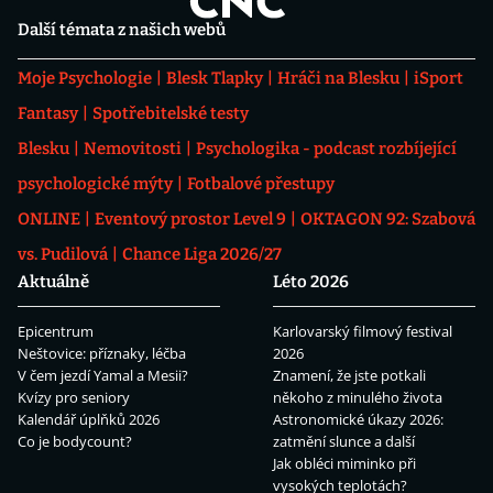
Další témata z našich webů
Moje Psychologie
Blesk Tlapky
Hráči na Blesku
iSport
Fantasy
Spotřebitelské testy
Blesku
Nemovitosti
Psychologika - podcast rozbíjející
psychologické mýty
Fotbalové přestupy
ONLINE
Eventový prostor Level 9
OKTAGON 92: Szabová
vs. Pudilová
Chance Liga 2026/27
Aktuálně
Léto 2026
Epicentrum
Karlovarský filmový festival
Neštovice: příznaky, léčba
2026
V čem jezdí Yamal a Mesii?
Znamení, že jste potkali
Kvízy pro seniory
někoho z minulého života
Kalendář úplňků 2026
Astronomické úkazy 2026:
Co je bodycount?
zatmění slunce a další
Jak obléci miminko při
vysokých teplotách?