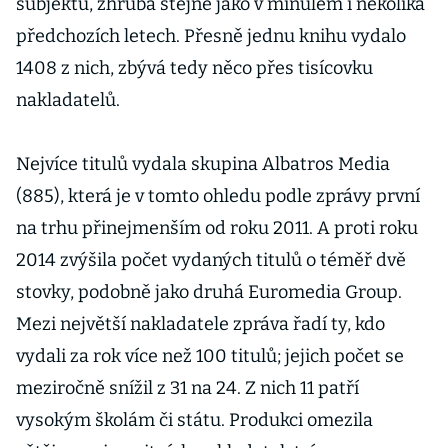
subjektů, zhruba stejně jako v minulém i několika
předchozích letech. Přesně jednu knihu vydalo
1408 z nich, zbývá tedy něco přes tisícovku
nakladatelů.
Nejvíce titulů vydala skupina Albatros Media
(885), která je v tomto ohledu podle zprávy první
na trhu přinejmenším od roku 2011. A proti roku
2014 zvýšila počet vydaných titulů o téměř dvě
stovky, podobně jako druhá Euromedia Group.
Mezi největší nakladatele zpráva řadí ty, kdo
vydali za rok více než 100 titulů; jejich počet se
meziročně snížil z 31 na 24. Z nich 11 patří
vysokým školám či státu. Produkci omezila