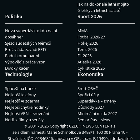
Jak na dokonalé letní mojito
6 lehkých letních salátů
Politika
Sport 2026
Nová superdávka: kdo na ní
MMA
dosáhne?
Fotbal 2026/27
Sjezd sudetských Němců
Hokej 2026
Proč vláda zavádí EET?
Tenis 2026
Padni komu padni
F1 2026
Výpověď z práce vzor
Atletika 2026
Divoký kačer
Cyklistika 2026
Technologie
Ekonomika
SpaceX na burze
Smrt OSVČ
Nejlepší telefony
Spořicí účty
Nejlepší AI zdarma
Superdávka – změny
Nejlepší chytré hodinky
Důchody 2027
Nejlepší VPN – srovnání
Minimální mzda 2027
Netflix filmy a seriály
Senior Pas – slevy
© 2001 - 2026 Copyright
CZECH NEWS CENTER a.s.
se sídlem náměstí Marie Schmolkové 3493/1, 100 00 Praha 10 -
Strašnice, IČO: 02346826, zapsána v OR, sp.zn. B 19490 a dodavatelé