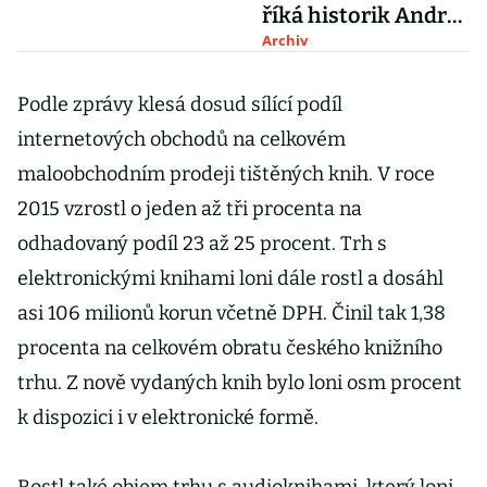
říká historik Andrej
Zubov
Archiv
Podle zprávy klesá dosud sílící podíl
internetových obchodů na celkovém
maloobchodním prodeji tištěných knih. V roce
2015 vzrostl o jeden až tři procenta na
odhadovaný podíl 23 až 25 procent. Trh s
elektronickými knihami loni dále rostl a dosáhl
asi 106 milionů korun včetně DPH. Činil tak 1,38
procenta na celkovém obratu českého knižního
trhu. Z nově vydaných knih bylo loni osm procent
k dispozici i v elektronické formě.