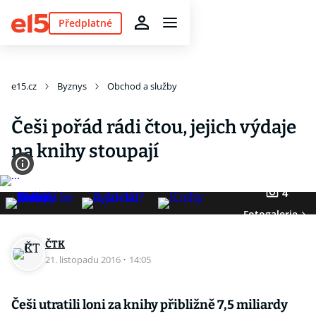
Předplatné
e15.cz
Byznys
Obchod a služby
Češi pořád rádi čtou, jejich výdaje
na knihy stoupají
4
Fotogalerie
ČTK
21. listopadu 2016
·
14:05
Češi utratili loni za knihy přibližně 7,5 miliardy