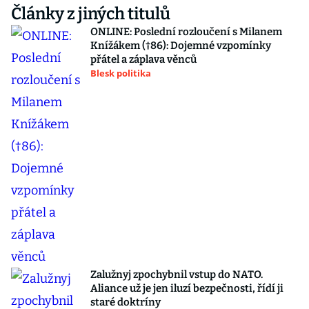
Články z jiných titulů
ONLINE: Poslední rozloučení s Milanem
Knížákem (†86): Dojemné vzpomínky
přátel a záplava věnců
Blesk politika
Zalužnyj zpochybnil vstup do NATO.
Aliance už je jen iluzí bezpečnosti, řídí ji
staré doktríny