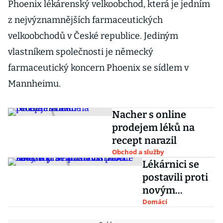
Phoenix lékárenský velkoobchod, která je jedním
z nejvýznamnějších farmaceutických
velkoobchodů v České republice. Jediným
vlastníkem společnosti je německý
farmaceutický koncern Phoenix se sídlem v
Mannheimu.
Nacher s online
prodejem léků na
recept narazil
Obchod a služby
Lékárnici se
postavili proti
novým
pravidlům
Domácí
distribuce