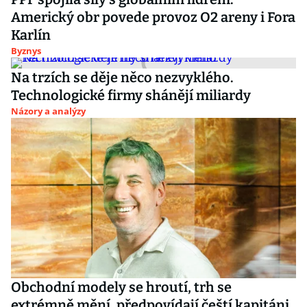
Americký obr povede provoz O2 areny i Fora
Karlín
Byznys
Na trzích se děje něco nezvyklého.
Technologické firmy shánějí miliardy
Názory a analýzy
Obchodní modely se hroutí, trh se
extrémně mění, předpovídají čeští kapitáni