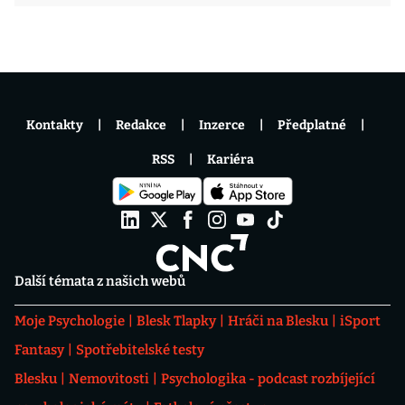
Kontakty
Redakce
Inzerce
Předplatné
RSS
Kariéra
Další témata z našich webů
Moje Psychologie
Blesk Tlapky
Hráči na Blesku
iSport
Fantasy
Spotřebitelské testy
Blesku
Nemovitosti
Psychologika - podcast rozbíjející