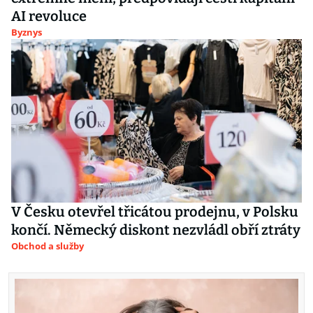
AI revoluce
Byznys
V Česku otevřel třicátou prodejnu, v Polsku
končí. Německý diskont nezvládl obří ztráty
Obchod a služby