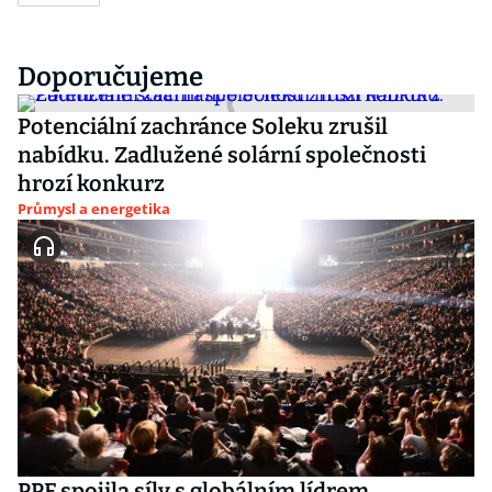
Doporučujeme
Potenciální zachránce Soleku zrušil
nabídku. Zadlužené solární společnosti
hrozí konkurz
Průmysl a energetika
PPF spojila síly s globálním lídrem.