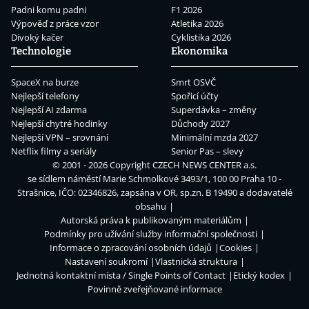
Padni komu padni
F1 2026
Výpověď z práce vzor
Atletika 2026
Divoký kačer
Cyklistika 2026
Technologie
Ekonomika
SpaceX na burze
Smrt OSVČ
Nejlepší telefony
Spořicí účty
Nejlepší AI zdarma
Superdávka – změny
Nejlepší chytré hodinky
Důchody 2027
Nejlepší VPN – srovnání
Minimální mzda 2027
Netflix filmy a seriály
Senior Pas – slevy
© 2001 - 2026 Copyright
CZECH NEWS CENTER a.s.
se sídlem náměstí Marie Schmolkové 3493/1, 100 00 Praha 10 -
Strašnice, IČO: 02346826, zapsána v OR, sp.zn. B 19490 a dodavatelé
obsahu
Autorská práva k publikovaným materiálům
Podmínky pro užívání služby informační společnosti
Informace o zpracování osobních údajů
Cookies
Nastavení soukromí
Vlastnická struktura
Jednotná kontaktní místa / Single Points of Contact
Etický kodex
Povinně zveřejňované informace