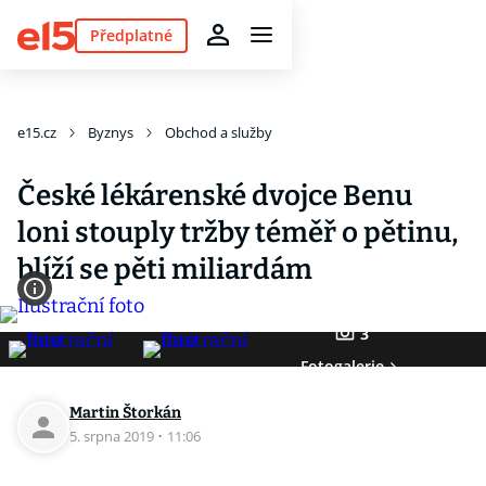
Předplatné
e15.cz
Byznys
Obchod a služby
České lékárenské dvojce Benu
loni stouply tržby téměř o pětinu,
blíží se pěti miliardám
3
Fotogalerie
Martin Štorkán
5. srpna 2019
·
11:06