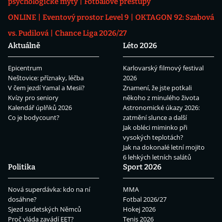
psychologické mýty
Fotbalové přestupy
ONLINE
Eventový prostor Level 9
OKTAGON 92: Szabová
vs. Pudilová
Chance Liga 2026/27
Aktuálně
Léto 2026
Epicentrum
Karlovarský filmový festival
Neštovice: příznaky, léčba
2026
V čem jezdí Yamal a Mesii?
Znamení, že jste potkali
Kvízy pro seniory
někoho z minulého života
Kalendář úplňků 2026
Astronomické úkazy 2026:
Co je bodycount?
zatmění slunce a další
Jak obléci miminko při
vysokých teplotách?
Jak na dokonalé letní mojito
6 lehkých letních salátů
Politika
Sport 2026
Nová superdávka: kdo na ní
MMA
dosáhne?
Fotbal 2026/27
Sjezd sudetských Němců
Hokej 2026
Proč vláda zavádí EET?
Tenis 2026