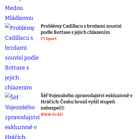
Problémy Cadillacu s brzdami souvisí
podle Bottase s jejich chlazením
F1 Sport
Šéf Vojenského zpravodajství exkluzivně v
Hráčích: Česku hrozil vyšší stupeň
nebezpečí!
Blesk hráči