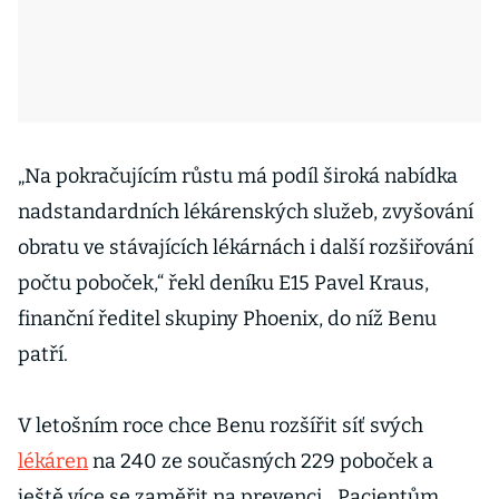
„Na pokračujícím růstu má podíl široká nabídka
nadstandardních lékárenských služeb, zvyšování
obratu ve stávajících lékárnách i další rozšiřování
počtu poboček,“ řekl deníku E15 Pavel Kraus,
finanční ředitel skupiny Phoenix, do níž Benu
patří.
V letošním roce chce Benu rozšířit síť svých
lékáren
na 240 ze současných 229 poboček a
ještě více se zaměřit na prevenci. „Pacientům