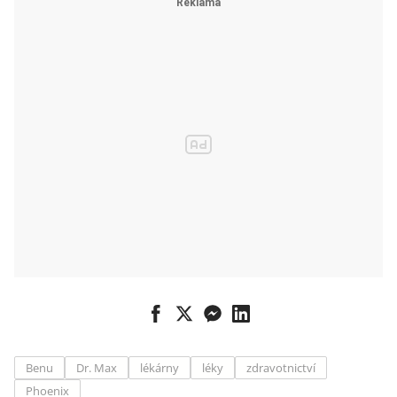
léků, bojí se
administrativn
í zátěže
Benu
Dr. Max
lékárny
léky
zdravotnictví
Phoenix