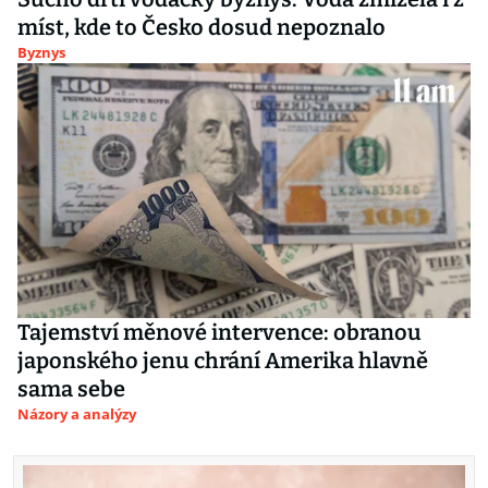
míst, kde to Česko dosud nepoznalo
Byznys
Tajemství měnové intervence: obranou
japonského jenu chrání Amerika hlavně
sama sebe
Názory a analýzy