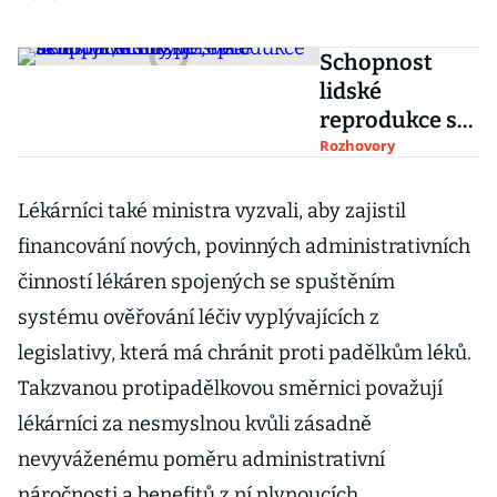
Schopnost
lidské
reprodukce se
hrozivě
Rozhovory
snižuje, říká
investor, který
Lékárníci také ministra vyzvali, aby zajistil
po světě
financování nových, povinných administrativních
skupuje
činností lékáren spojených se spuštěním
kliniky
systému ověřování léčiv vyplývajících z
legislativy, která má chránit proti padělkům léků.
Takzvanou protipadělkovou směrnici považují
lékárníci za nesmyslnou kvůli zásadně
nevyváženému poměru administrativní
náročnosti a benefitů z ní plynoucích.