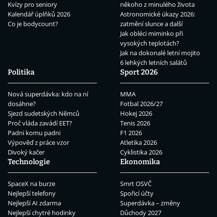
Kvízy pro seniory
někoho z minulého života
Kalendář úplňků 2026
Astronomické úkazy 2026:
Co je bodycount?
zatmění slunce a další
Jak obléci miminko při
vysokých teplotách?
Jak na dokonalé letní mojito
6 lehkých letních salátů
Politika
Sport 2026
Nová superdávka: kdo na ní
MMA
dosáhne?
Fotbal 2026/27
Sjezd sudetských Němců
Hokej 2026
Proč vláda zavádí EET?
Tenis 2026
Padni komu padni
F1 2026
Výpověď z práce vzor
Atletika 2026
Divoký kačer
Cyklistika 2026
Technologie
Ekonomika
SpaceX na burze
Smrt OSVČ
Nejlepší telefony
Spořicí účty
Nejlepší AI zdarma
Superdávka – změny
Nejlepší chytré hodinky
Důchody 2027