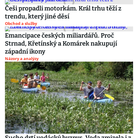
Češi propadli motorkám. Král trhu těží z
trendu, který jiné děsí
Obchod a služby
Emancipace českých miliardářů. Proč
Strnad, Křetínský a Komárek nakupují
západní ikony
Názory a analýzy
Sucho drtí vodácký byznys. Voda zmizela i z