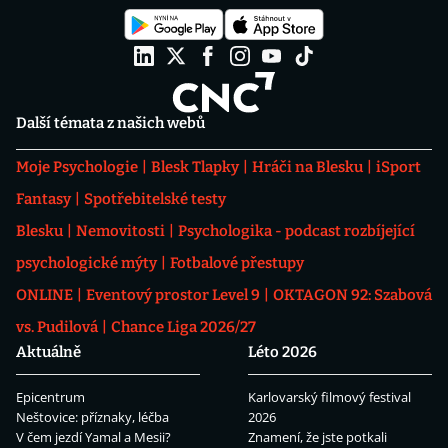
Další témata z našich webů
Moje Psychologie
Blesk Tlapky
Hráči na Blesku
iSport
Fantasy
Spotřebitelské testy
Blesku
Nemovitosti
Psychologika - podcast rozbíjející
psychologické mýty
Fotbalové přestupy
ONLINE
Eventový prostor Level 9
OKTAGON 92: Szabová
vs. Pudilová
Chance Liga 2026/27
Aktuálně
Léto 2026
Epicentrum
Karlovarský filmový festival
Neštovice: příznaky, léčba
2026
V čem jezdí Yamal a Mesii?
Znamení, že jste potkali