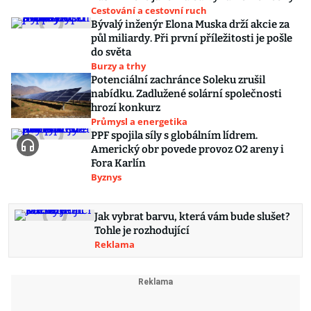
Cestování a cestovní ruch
Bývalý inženýr Elona Muska drží akcie za
půl miliardy. Při první příležitosti je pošle
do světa
Burzy a trhy
Potenciální zachránce Soleku zrušil
nabídku. Zadlužené solární společnosti
hrozí konkurz
Průmysl a energetika
PPF spojila síly s globálním lídrem.
Americký obr povede provoz O2 areny i
Fora Karlín
Byznys
Jak vybrat barvu, která vám bude slušet?
Tohle je rozhodující
Reklama