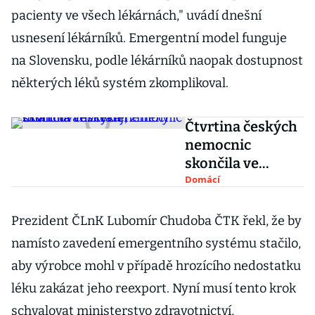
pacienty ve všech lékárnách," uvádí dnešní
usnesení lékárníků. Emergentní model funguje
na Slovensku, podle lékárníků naopak dostupnost
některých léků systém zkomplikoval.
Čtvrtina českých
nemocnic
skončila ve
ztrátě,
Domácí
financování
čekají změny
Prezident ČLnK Lubomír Chudoba ČTK řekl, že by
namísto zavedení emergentního systému stačilo,
aby výrobce mohl v případě hrozícího nedostatku
léku zakázat jeho reexport. Nyní musí tento krok
schvalovat ministerstvo zdravotnictví,