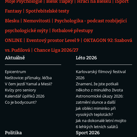
Moje Psychologie
Blesk Tlapky
Hráči na Blesku
iSport
Fantasy
Spotřebitelské testy
Blesku
Nemovitosti
Psychologika - podcast rozbíjející
psychologické mýty
Fotbalové přestupy
ONLINE
Eventový prostor Level 9
OKTAGON 92: Szabová
vs. Pudilová
Chance Liga 2026/27
Aktuálně
Léto 2026
Epicentrum
Karlovarský filmový festival
Neštovice: příznaky, léčba
2026
V čem jezdí Yamal a Mesii?
Znamení, že jste potkali
Kvízy pro seniory
někoho z minulého života
Kalendář úplňků 2026
Astronomické úkazy 2026:
Co je bodycount?
zatmění slunce a další
Jak obléci miminko při
vysokých teplotách?
Jak na dokonalé letní mojito
6 lehkých letních salátů
Politika
Sport 2026