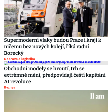
Supermoderní vlaky budou Praze i kraji k
ničemu bez nových kolejí, říká radní
Borecký
Doprava a logistika
Obchodní modely se hroutí, trh se
extrémně mění, předpovídají čeští kapitáni
AI revoluce
Byznys