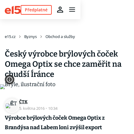
Předplatné
e15.cz
Byznys
Obchod a služby
Český výrobce brýlových čoček
Omega Optix se chce zaměřit na
chudší Íránce
ČTK
5. května 2016
·
10:34
Výrobce brýlových čoček Omega Optix z
Brandýsa nad Labem loni zvýšil export