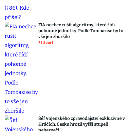
FIA nechce rušit algoritmy, které řídí
pohonné jednotky. Podle Tombazise by to
vše jen zhoršilo
F1 Sport
Šéf Vojenského zpravodajství exkluzivně v
Hráčích: Česku hrozil vyšší stupeň
nebezpečí!