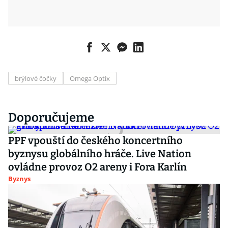
brýlové čočky
Omega Optix
Doporučujeme
PPF vpouští do českého koncertního
byznysu globálního hráče. Live Nation
ovládne provoz O2 areny i Fora Karlín
Byznys