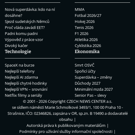
Nová superdávka: kdo na ní
MMA
dosáhne?
Fotbal 2026/27
Sjezd sudetských Němců
Hokej 2026
Proč vláda zavádí EET?
Tenis 2026
Padni komu padni
F1 2026
Výpověď z práce vzor
Atletika 2026
Divoký kačer
Cyklistika 2026
Technologie
Ekonomika
SpaceX na burze
Smrt OSVČ
Nejlepší telefony
Spořicí účty
Nejlepší AI zdarma
Superdávka – změny
Nejlepší chytré hodinky
Důchody 2027
Nejlepší VPN – srovnání
Minimální mzda 2027
Netflix filmy a seriály
Senior Pas – slevy
© 2001 - 2026 Copyright
CZECH NEWS CENTER a.s.
se sídlem náměstí Marie Schmolkové 3493/1, 100 00 Praha 10 -
Strašnice, IČO: 02346826, zapsána v OR, sp.zn. B 19490 a dodavatelé
obsahu
Autorská práva k publikovaným materiálům
Podmínky pro užívání služby informační společnosti