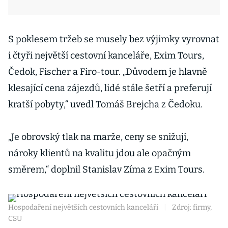
S poklesem tržeb se musely bez výjimky vyrovnat
i čtyři největší cestovní kanceláře, Exim Tours,
Čedok, Fischer a Firo-tour. „Důvodem je hlavně
klesající cena zájezdů, lidé stále šetří a preferují
kratší pobyty,“ uvedl Tomáš Brejcha z Čedoku.
„Je obrovský tlak na marže, ceny se snižují,
nároky klientů na kvalitu jdou ale opačným
směrem,“ doplnil Stanislav Zíma z Exim Tours.
Hospodaření největších cestovních kanceláří
|
Zdroj: firmy,
CSU