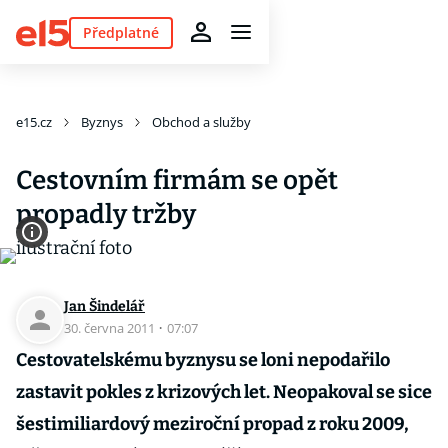
Předplatné
e15.cz
Byznys
Obchod a služby
Cestovním firmám se opět
propadly tržby
Jan Šindelář
30. června 2011
·
07:07
Cestovatelskému byznysu se loni nepodařilo
zastavit pokles z krizových let. Neopakoval se sice
šestimiliardový meziroční propad z roku 2009,