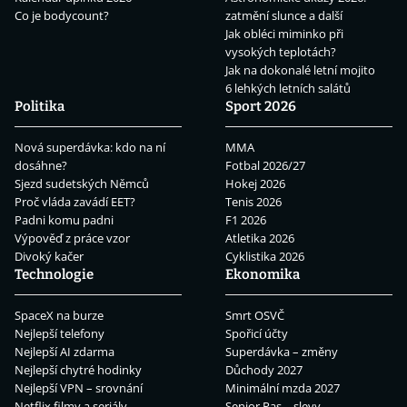
Co je bodycount?
zatmění slunce a další
Jak obléci miminko při
vysokých teplotách?
Jak na dokonalé letní mojito
6 lehkých letních salátů
Politika
Sport 2026
Nová superdávka: kdo na ní
MMA
dosáhne?
Fotbal 2026/27
Sjezd sudetských Němců
Hokej 2026
Proč vláda zavádí EET?
Tenis 2026
Padni komu padni
F1 2026
Výpověď z práce vzor
Atletika 2026
Divoký kačer
Cyklistika 2026
Technologie
Ekonomika
SpaceX na burze
Smrt OSVČ
Nejlepší telefony
Spořicí účty
Nejlepší AI zdarma
Superdávka – změny
Nejlepší chytré hodinky
Důchody 2027
Nejlepší VPN – srovnání
Minimální mzda 2027
Netflix filmy a seriály
Senior Pas – slevy