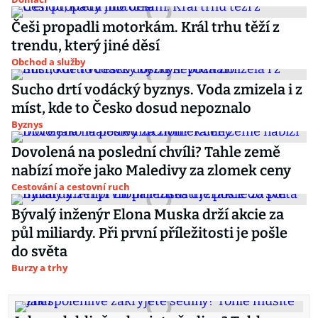
Češi propadli motorkám. Král trhu těží z
trendu, který jiné děsí
Obchod a služby
Sucho drtí vodácký byznys. Voda zmizela i z
míst, kde to Česko dosud nepoznalo
Byznys
Dovolená na poslední chvíli? Tahle země
nabízí moře jako Maledivy za zlomek ceny
Cestování a cestovní ruch
Bývalý inženýr Elona Muska drží akcie za
půl miliardy. Při první příležitosti je pošle
do světa
Burzy a trhy