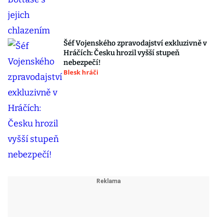
Šéf Vojenského zpravodajství exkluzivně v
Hráčích: Česku hrozil vyšší stupeň
nebezpečí!
Blesk hráči