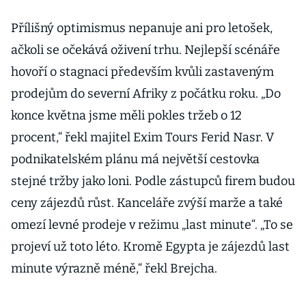
Přílišný optimismus nepanuje ani pro letošek,
ačkoli se očekává oživení trhu. Nejlepší scénáře
hovoří o stagnaci především kvůli zastaveným
prodejům do severní Afriky z počátku roku. „Do
konce května jsme měli pokles tržeb o 12
procent,“ řekl majitel Exim Tours Ferid Nasr. V
podnikatelském plánu má největší cestovka
stejné tržby jako loni. Podle zástupců firem budou
ceny zájezdů růst. Kanceláře zvýší marže a také
omezí levné prodeje v režimu „last minute“. „To se
projeví už toto léto. Kromě Egypta je zájezdů last
minute výrazně méně,“ řekl Brejcha.