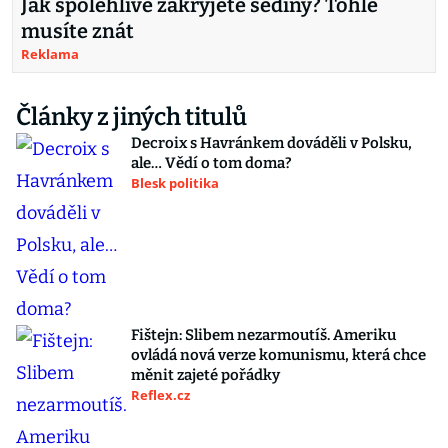
Jak spolehlivě zakryjete šediny? Tohle
musíte znát
Reklama
Články z jiných titulů
Decroix s Havránkem dováděli v Polsku,
ale… Vědí o tom doma?
Blesk politika
Fištejn: Slibem nezarmoutíš. Ameriku
ovládá nová verze komunismu, která chce
měnit zajeté pořádky
Reflex.cz