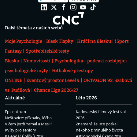
Další témata z našich webů
Moje Psychologie
Blesk Tlapky
Hráči na Blesku
iSport
Fantasy
Spotřebitelské testy
Blesku
Nemovitosti
Psychologika - podcast rozbíjející
psychologické mýty
Fotbalové přestupy
ONLINE
Eventový prostor Level 9
OKTAGON 92: Szabová
vs. Pudilová
Chance Liga 2026/27
Aktuálně
Léto 2026
Epicentrum
Karlovarský filmový festival
Neštovice: příznaky, léčba
2026
V čem jezdí Yamal a Mesii?
Znamení, že jste potkali
Kvízy pro seniory
někoho z minulého života
Kalendář úplňků 2026
Astronomické úkazy 2026: