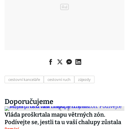
cestovní kanceláře
cestovní ruch
zájezdy
Doporučujeme
Vláda proškrtala mapu větrných zón.
Podívejte se, jestli ta u vaší chalupy zůstala
Domácí