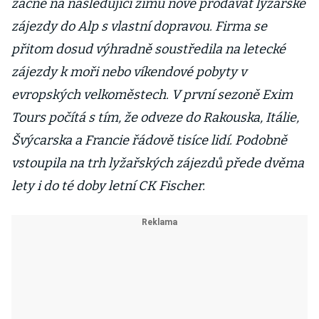
začne na následující zimu nově prodávat lyžařské
zájezdy do Alp s vlastní dopravou. Firma se
přitom dosud výhradně soustředila na letecké
zájezdy k moři nebo víkendové pobyty v
evropských velkoměstech. V první sezoně Exim
Tours počítá s tím, že odveze do Rakouska, Itálie,
Švýcarska a Francie řádově tisíce lidí. Podobně
vstoupila na trh lyžařských zájezdů přede dvěma
lety i do té doby letní CK Fischer.