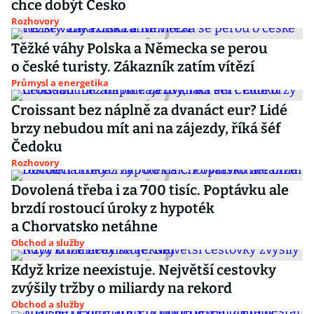
chce dobýt Česko
Rozhovory
Těžké váhy Polska a Německa se perou
o české turisty. Zákazník zatím vítězí
Průmysl a energetika
Croissant bez náplně za dvanáct eur? Lidé
brzy nebudou mít ani na zájezdy, říká šéf
Čedoku
Rozhovory
Dovolená třeba i za 700 tisíc. Poptávku ale
brzdí rostoucí úroky z hypoték
a Chorvatsko netáhne
Obchod a služby
Když krize neexistuje. Největší cestovky
zvýšily tržby o miliardy na rekord
Obchod a služby