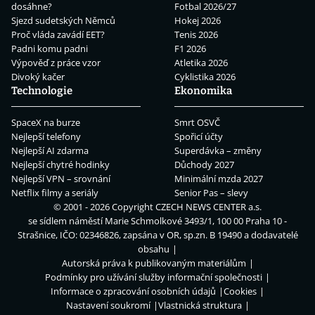
dosáhne?
Fotbal 2026/27
Sjezd sudetských Němců
Hokej 2026
Proč vláda zavádí EET?
Tenis 2026
Padni komu padni
F1 2026
Výpověď z práce vzor
Atletika 2026
Divoký kačer
Cyklistika 2026
Technologie
Ekonomika
SpaceX na burze
Smrt OSVČ
Nejlepší telefony
Spořicí účty
Nejlepší AI zdarma
Superdávka – změny
Nejlepší chytré hodinky
Důchody 2027
Nejlepší VPN – srovnání
Minimální mzda 2027
Netflix filmy a seriály
Senior Pas – slevy
© 2001 - 2026 Copyright
CZECH NEWS CENTER a.s.
se sídlem náměstí Marie Schmolkové 3493/1, 100 00 Praha 10 -
Strašnice, IČO: 02346826, zapsána v OR, sp.zn. B 19490 a dodavatelé
obsahu
Autorská práva k publikovaným materiálům
Podmínky pro užívání služby informační společnosti
Informace o zpracování osobních údajů
Cookies
Nastavení soukromí
Vlastnická struktura