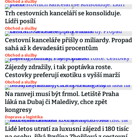
Obchod a služby
Trh cestovních kanceláří se konsoliduje.
Lídři posílí
Obchod a služby
Cestovní kanceláře přišly o miliardy. Propad
sahá až k devadesáti procentům
Obchod a služby
Zájezdy zdražily, i tak poptávka roste.
Cestovky preferují exotiku s vyšší marží
Obchod a služby
Na ranveji musí být frmol. Letiště Praha
láká na Dubaj či Maledivy, chce zpět
kongresy
Doprava a logistika
Lidé letos utratí za luxusní zájezd i 180 tisíc
na osobu, říká Pavlína Zbořilová z cestovní