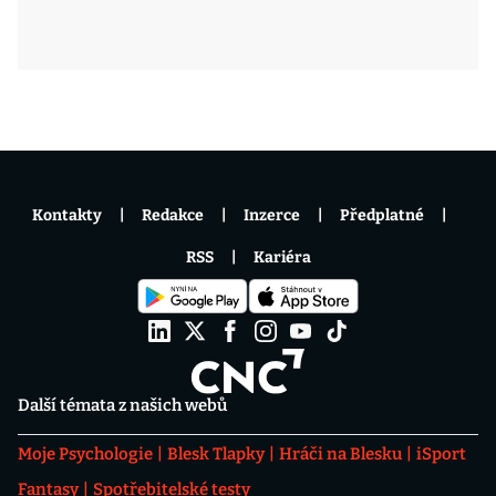
Kontakty
Redakce
Inzerce
Předplatné
RSS
Kariéra
Další témata z našich webů
Moje Psychologie
Blesk Tlapky
Hráči na Blesku
iSport
Fantasy
Spotřebitelské testy