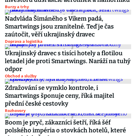
Burzy a trhy
Nadvláda Šimáněho s Vikem padá,
Smartwings jsou zranitelné. Teď je čas
zaútočit, věří ukrajinský dravec
Doprava a logistika
Ukrajinský dravec s tisíci hotely a flotilou
letadel jde proti Smartwings. Naráží na tuhý
odpor
Obchod a služby
Zdražování se vymklo kontrole, i
Smartwings šponuje ceny, říká majitel
přední české cestovky
Rozhovory
Boom je pryč, zákazníci šetří, říká šéf
polského impéria o stovkách hotelů, které