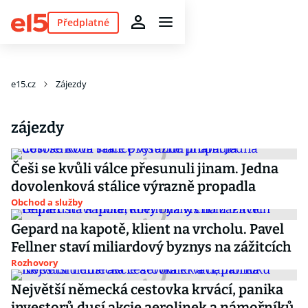
Předplatné
e15.cz
Zájezdy
zájezdy
Češi se kvůli válce přesunuli jinam. Jedna
dovolenková stálice výrazně propadla
Obchod a služby
Gepard na kapotě, klient na vrcholu. Pavel
Fellner staví miliardový byznys na zážitcích
Rozhovory
Největší německá cestovka krvácí, panika
investorů dusí akcie aerolinek a námořníků