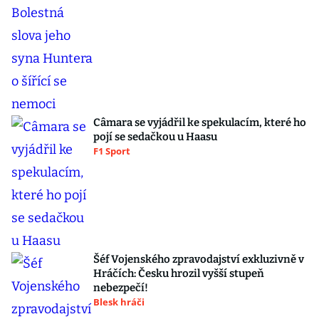
Câmara se vyjádřil ke spekulacím, které ho
pojí se sedačkou u Haasu
F1 Sport
Šéf Vojenského zpravodajství exkluzivně v
Hráčích: Česku hrozil vyšší stupeň
nebezpečí!
Blesk hráči