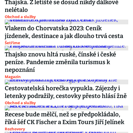
Thajska. Z letiště se dosud nikdy dálkově
nelétalo
Obchod a služby
Vlakem do Chorvatska 2023: Ceník
jízdenek, destinace a jak dlouho trvá cesta
Šetříme
Thajsko znovu hltá ruské, čínské i české
peníze. Pandemie změnila turismus k
nepoznání
Magazín
Cestovatelská horečka vypukla. Zájezdy i
letenky podražily, cestovky přesto hlásí žně
Obchod a služby
Recese bude mělčí, než se předpokládalo,
říká šéf CK Fischer a Exim Tours Jiří Jelínek
Rozhovory