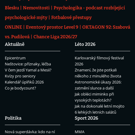
Blesku
Nemovitosti
Psychologika - podcast rozbíjející
psychologické mýty
Fotbalové přestupy
ONLINE
Eventový prostor Level 9
OKTAGON 92: Szabová
vs. Pudilová
Chance Liga 2026/27
Aktuálně
Léto 2026
Epicentrum
Karlovarský filmový festival
Neštovice: příznaky, léčba
2026
V čem jezdí Yamal a Mesii?
Znamení, že jste potkali
Kvízy pro seniory
někoho z minulého života
Kalendář úplňků 2026
Astronomické úkazy 2026:
Co je bodycount?
zatmění slunce a další
Jak obléci miminko při
vysokých teplotách?
Jak na dokonalé letní mojito
6 lehkých letních salátů
Politika
Sport 2026
Nová superdávka: kdo na ní
MMA