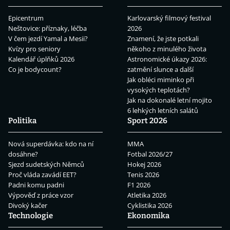
Epicentrum
Karlovarský filmový festival
Neštovice: příznaky, léčba
2026
V čem jezdí Yamal a Mesii?
Znamení, že jste potkali
Kvízy pro seniory
někoho z minulého života
Kalendář úplňků 2026
Astronomické úkazy 2026:
Co je bodycount?
zatmění slunce a další
Jak obléci miminko při
vysokých teplotách?
Jak na dokonalé letní mojito
6 lehkých letních salátů
Politika
Sport 2026
Nová superdávka: kdo na ní
MMA
dosáhne?
Fotbal 2026/27
Sjezd sudetských Němců
Hokej 2026
Proč vláda zavádí EET?
Tenis 2026
Padni komu padni
F1 2026
Výpověď z práce vzor
Atletika 2026
Divoký kačer
Cyklistika 2026
Technologie
Ekonomika