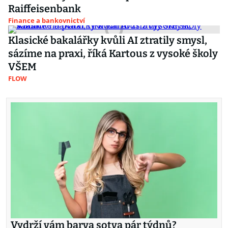
Raiffeisenbank
Finance a bankovnictví
Klasické bakalářky kvůli AI ztratily smysl,
sázíme na praxi, říká Kartous z vysoké školy
VŠEM
FLOW
Vydrží vám barva sotva pár týdnů?