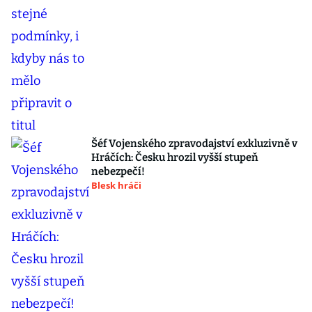
Šéf Vojenského zpravodajství exkluzivně v
Hráčích: Česku hrozil vyšší stupeň
nebezpečí!
Blesk hráči