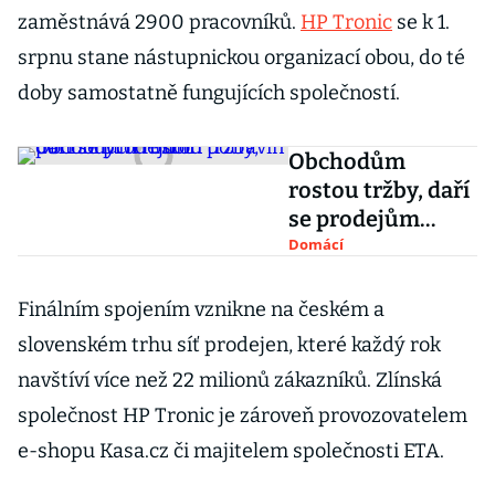
zaměstnává 2900 pracovníků.
HP Tronic
se k 1.
srpnu stane nástupnickou organizací obou, do té
doby samostatně fungujících společností.
Obchodům
rostou tržby, daří
se prodejům
pohonných hmot
Domácí
i potravin
Finálním spojením vznikne na českém a
slovenském trhu síť prodejen, které každý rok
navštíví více než 22 milionů zákazníků. Zlínská
společnost HP Tronic je zároveň provozovatelem
e-shopu Kasa.cz či majitelem společnosti ETA.