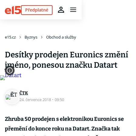
Předplatné
e15.cz
Byznys
Obchod a služby
Desítky prodejen Euronics změní
jméno, ponesou značku Datart
ČTK
24. července 2018
·
09:50
Zhruba 50 prodejen s elektronikou Euronics se
přemění do konce roku na Datart. Značka tak