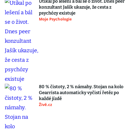
Utíkal po lešení a bál se o život. Dnes peer
konzultant Jašík ukazuje, že cesta z
psychózy existuje
Moje Psychologie
80 % čistoty, 2 % námahy. Stojan na kolo
Gearrista automaticky vyčistí řetěz po
každé jízdě
Živě.cz