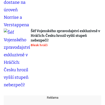
Šéf Vojenského zpravodajství exkluzivně v
Hráčích: Česku hrozil vyšší stupeň
nebezpečí!
Blesk hráči