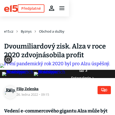
Předplatné
e15.cz
Byznys
Obchod a služby
Dvoumiliardový zisk. Alza v roce
2020 zdvojnásobila profit
3
Fotogalerie
Filip Zelenka
0
26. ledna 2022
·
09:15
Vedení e-commercového gigantu Alza může být