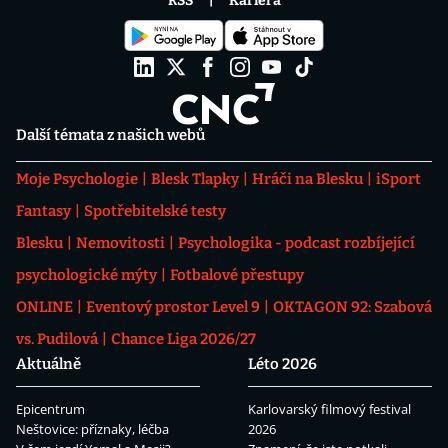
RSS
Kariéra
Další témata z našich webů
Moje Psychologie
Blesk Tlapky
Hráči na Blesku
iSport
Fantasy
Spotřebitelské testy
Blesku
Nemovitosti
Psychologika - podcast rozbíjející
psychologické mýty
Fotbalové přestupy
ONLINE
Eventový prostor Level 9
OKTAGON 92: Szabová
vs. Pudilová
Chance Liga 2026/27
Aktuálně
Léto 2026
Epicentrum
Karlovarský filmový festival
Neštovice: příznaky, léčba
2026