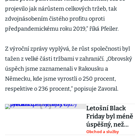
projevilo jak nárůstem celkových tržeb, tak
zdvojnásobením čistého profitu oproti
předpandemickému roku 2019,“ říká Pfeiler.
Z výroční zprávy vyplývá, že růst společnosti byl
tažen z velké části tržbami v zahraničí. „Obrovský
úspěch jsme zaznamenali v Rakousku a
Německu, kde jsme vyrostli o 250 procent,
respektive o 236 procent,“ popisuje Zavoral.
Letošní Black
Friday byl méně
úspěšný, než
ten předchozí. I
Obchod a služby