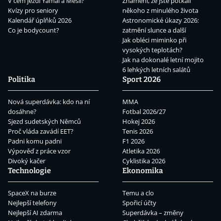
V čem jezdí Yamal a Mesii?
Znamení, že jste potkali
Kvízy pro seniory
někoho z minulého života
Kalendář úplňků 2026
Astronomické úkazy 2026:
Co je bodycount?
zatmění slunce a další
Jak obléci miminko při
vysokých teplotách?
Jak na dokonalé letní mojito
6 lehkých letních salátů
Politika
Sport 2026
Nová superdávka: kdo na ní
MMA
dosáhne?
Fotbal 2026/27
Sjezd sudetských Němců
Hokej 2026
Proč vláda zavádí EET?
Tenis 2026
Padni komu padni
F1 2026
Výpověď z práce vzor
Atletika 2026
Divoký kačer
Cyklistika 2026
Technologie
Ekonomika
SpaceX na burze
Temu a clo
Nejlepší telefony
Spořicí účty
Nejlepší AI zdarma
Superdávka – změny