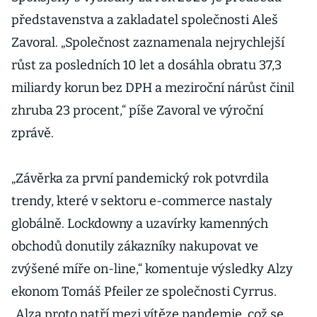
představenstva a zakladatel společnosti Aleš
Zavoral. „Společnost zaznamenala nejrychlejší
růst za posledních 10 let a dosáhla obratu 37,3
miliardy korun bez DPH a meziroční nárůst činil
zhruba 23 procent,“ píše Zavoral ve výroční
zprávě.
„Závěrka za první pandemický rok potvrdila
trendy, které v sektoru e-commerce nastaly
globálně. Lockdowny a uzavírky kamenných
obchodů donutily zákazníky nakupovat ve
zvýšené míře on-line,“ komentuje výsledky Alzy
ekonom Tomáš Pfeiler ze společnosti Cyrrus.
„Alza proto patří mezi vítěze pandemie, což se