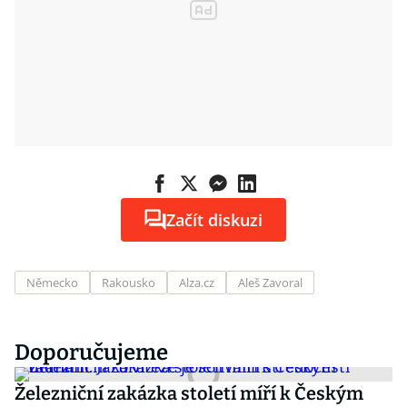
Začít diskuzi
Německo
Rakousko
Alza.cz
Aleš Zavoral
Doporučujeme
Železniční zakázka století míří k Českým