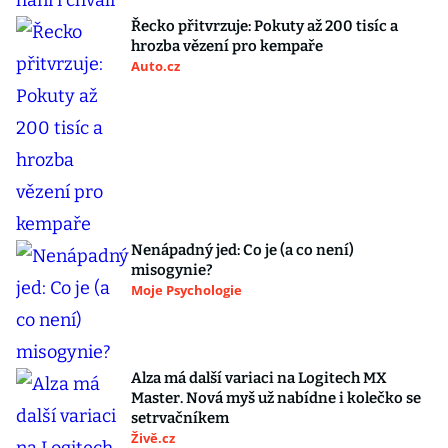
Řecko přitvrzuje: Pokuty až 200 tisíc a
hrozba vězení pro kempaře
Auto.cz
Nenápadný jed: Co je (a co není)
misogynie?
Moje Psychologie
Alza má další variaci na Logitech MX
Master. Nová myš už nabídne i kolečko se
setrvačníkem
Živě.cz