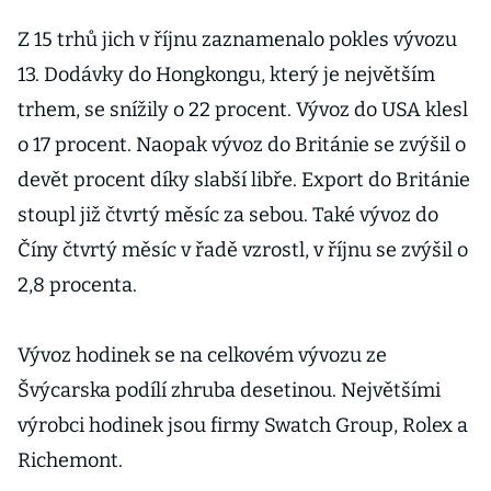
Nabídnou GPS,
voděodolnost
Z 15 trhů jich v říjnu zaznamenalo pokles vývozu
a keramickou
13. Dodávky do Hongkongu, který je největším
konstrukci
trhem, se snížily o 22 procent. Vývoz do USA klesl
o 17 procent. Naopak vývoz do Británie se zvýšil o
devět procent díky slabší libře. Export do Británie
stoupl již čtvrtý měsíc za sebou. Také vývoz do
Číny čtvrtý měsíc v řadě vzrostl, v říjnu se zvýšil o
2,8 procenta.
Vývoz hodinek se na celkovém vývozu ze
Švýcarska podílí zhruba desetinou. Největšími
výrobci hodinek jsou firmy Swatch Group, Rolex a
Richemont.