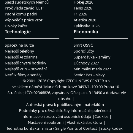
Sjezd sudetských Němců
Hokej 2026
Proč vláda zavádí EET?
Tenis 2026
Padni komu padni
F1 2026
Výpověď z práce vzor
Atletika 2026
Divoký kačer
Cyklistika 2026
Technologie
Ekonomika
SpaceX na burze
Smrt OSVČ
Nejlepší telefony
Spořicí účty
Nejlepší AI zdarma
Superdávka – změny
Nejlepší chytré hodinky
Důchody 2027
Nejlepší VPN – srovnání
Minimální mzda 2027
Netflix filmy a seriály
Senior Pas – slevy
© 2001 - 2026 Copyright
CZECH NEWS CENTER a.s.
se sídlem náměstí Marie Schmolkové 3493/1, 100 00 Praha 10 -
Strašnice, IČO: 02346826, zapsána v OR, sp.zn. B 19490 a dodavatelé
obsahu
Autorská práva k publikovaným materiálům
Podmínky pro užívání služby informační společnosti
Informace o zpracování osobních údajů
Cookies
Nastavení soukromí
Vlastnická struktura
Jednotná kontaktní místa / Single Points of Contact
Etický kodex