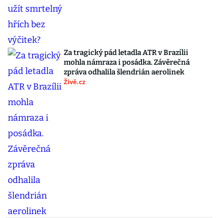
Za tragický pád letadla ATR v Brazílii
mohla námraza i posádka. Závěrečná
zpráva odhalila šlendrián aerolinek
Živě.cz