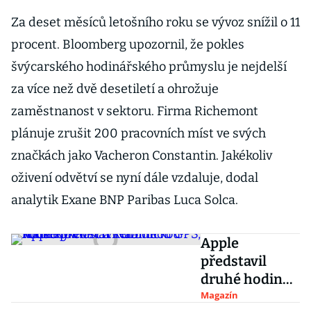
Za deset měsíců letošního roku se vývoz snížil o 11
procent. Bloomberg upozornil, že pokles
švýcarského hodinářského průmyslu je nejdelší
za více než dvě desetiletí a ohrožuje
zaměstnanost v sektoru. Firma Richemont
plánuje zrušit 200 pracovních míst ve svých
značkách jako Vacheron Constantin. Jakékoliv
oživení odvětví se nyní dále vzdaluje, dodal
analytik Exane BNP Paribas Luca Solca.
Apple
představil
druhé hodinky
Watch.
Magazín