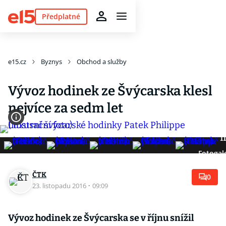
Předplatné
e15.cz
Byznys
Obchod a služby
Vývoz hodinek ze Švýcarska klesl
nejvíce za sedm let
11
Fotogal
ČTK
0
23. listopadu 2016
·
09:09
Vývoz hodinek ze Švýcarska se v říjnu snížil