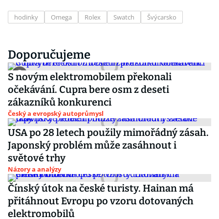
hodinky
Omega
Rolex
Swatch
Švýcarsko
Doporučujeme
S novým elektromobilem překonali
očekávání. Cupra bere osm z deseti
zákazníků konkurenci
Český a evropský autoprůmysl
USA po 28 letech použily mimořádný zásah.
Japonský problém může zasáhnout i
světové trhy
Názory a analýzy
Čínský útok na české turisty. Hainan má
přitáhnout Evropu po vzoru dotovaných
elektromobilů