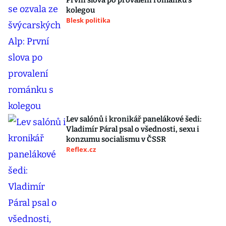
První slova po provalení románku s
kolegou
Blesk politika
Lev salónů i kronikář panelákové šedi:
Vladimír Páral psal o všednosti, sexu i
konzumu socialismu v ČSSR
Reflex.cz