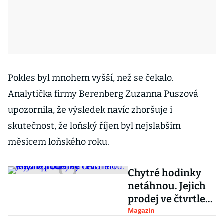
Pokles byl mnohem vyšší, než se čekalo.
Analytička firmy Berenberg Zuzanna Puszová
upozornila, že výsledek navíc zhoršuje i
skutečnost, že loňský říjen byl nejslabším
měsícem loňského roku.
Chytré hodinky
netáhnou. Jejich
prodej ve čtvrtletí
klesl o polovinu
Magazín