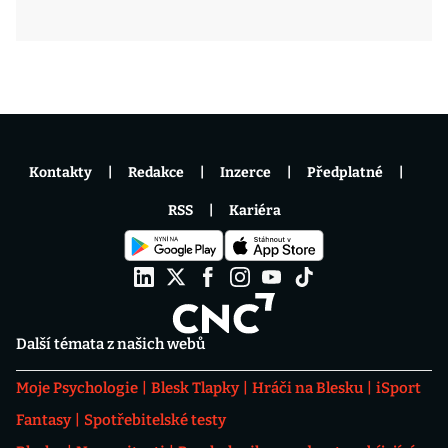
Kontakty
Redakce
Inzerce
Předplatné
RSS
Kariéra
Další témata z našich webů
Moje Psychologie
Blesk Tlapky
Hráči na Blesku
iSport
Fantasy
Spotřebitelské testy