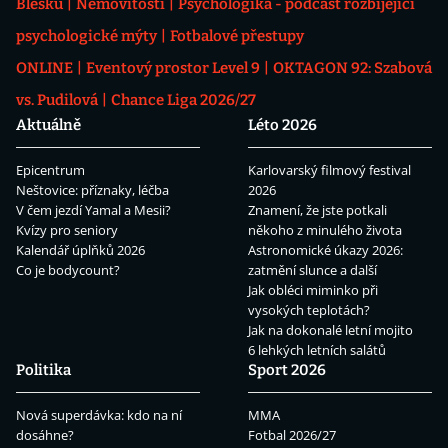
Blesku
Nemovitosti
Psychologika - podcast rozbíjející
psychologické mýty
Fotbalové přestupy
ONLINE
Eventový prostor Level 9
OKTAGON 92: Szabová
vs. Pudilová
Chance Liga 2026/27
Aktuálně
Léto 2026
Epicentrum
Karlovarský filmový festival
Neštovice: příznaky, léčba
2026
V čem jezdí Yamal a Mesii?
Znamení, že jste potkali
Kvízy pro seniory
někoho z minulého života
Kalendář úplňků 2026
Astronomické úkazy 2026:
Co je bodycount?
zatmění slunce a další
Jak obléci miminko při
vysokých teplotách?
Jak na dokonalé letní mojito
6 lehkých letních salátů
Politika
Sport 2026
Nová superdávka: kdo na ní
MMA
dosáhne?
Fotbal 2026/27