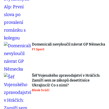
Domenicali nevyloučil návrat GP Německa
F1 Sport
Šéf Vojenského zpravodajství v Hráčích:
Zamíří sem ze zákopů desetitisíce
Ukrajinců! Co s nimi?
Blesk hráči