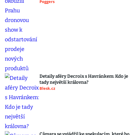
Poggers
Detaily aféry Decroix s Havránkem: Kdo je
tady největší královna?
Blesk.cz
Câmara se vyjádřil ke spekulacím, které ho