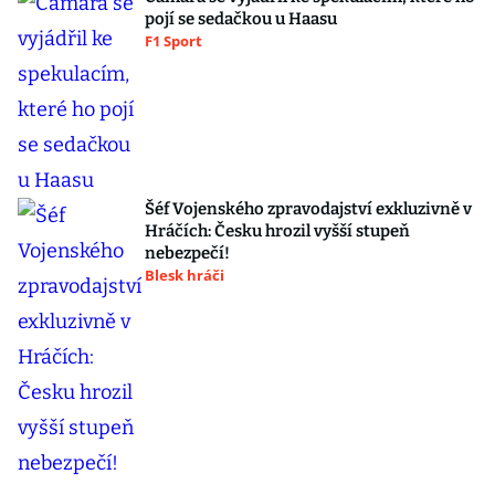
pojí se sedačkou u Haasu
F1 Sport
Šéf Vojenského zpravodajství exkluzivně v
Hráčích: Česku hrozil vyšší stupeň
nebezpečí!
Blesk hráči