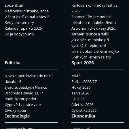
Epicentrum
Karlovarský filmový festival
Neštovice: příznaky, léčba
2026
V čem jezdí Yamal a Mesii?
Znamení, že jste potkali
Kvízy pro seniory
někoho z minulého života
Kalendář úplňků 2026
Astronomické úkazy 2026:
Co je bodycount?
zatmění slunce a další
Jak obléci miminko při
vysokých teplotách?
Jak na dokonalé letní mojito
6 lehkých letních salátů
Politika
Sport 2026
Nová superdávka: kdo na ní
MMA
dosáhne?
Fotbal 2026/27
Sjezd sudetských Němců
Hokej 2026
Proč vláda zavádí EET?
Tenis 2026
Padni komu padni
F1 2026
Výpověď z práce vzor
Atletika 2026
Divoký kačer
Cyklistika 2026
Technologie
Ekonomika
SpaceX na burze
Smrt OSVČ