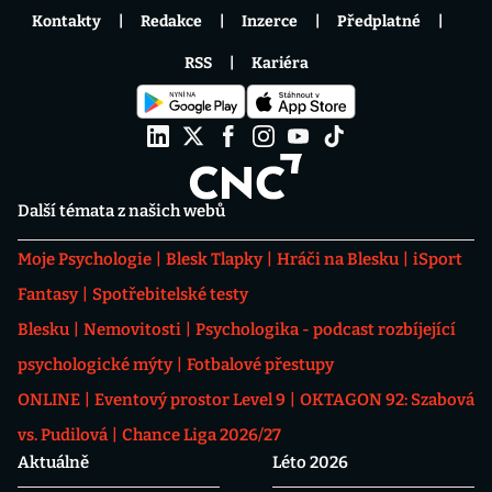
Kontakty
Redakce
Inzerce
Předplatné
RSS
Kariéra
Další témata z našich webů
Moje Psychologie
Blesk Tlapky
Hráči na Blesku
iSport
Fantasy
Spotřebitelské testy
Blesku
Nemovitosti
Psychologika - podcast rozbíjející
psychologické mýty
Fotbalové přestupy
ONLINE
Eventový prostor Level 9
OKTAGON 92: Szabová
vs. Pudilová
Chance Liga 2026/27
Aktuálně
Léto 2026