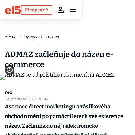
Předplatné
e15.cz
Byznys
Ostatní
ADMAZ začleňuje do názvu e-
commerce
red
14. prosince 2012
·
13:47
Asociace direct marketingu a zásilkového
obchodu mění po patnácti letech své existence
název. Začlenila do něj i elektronické