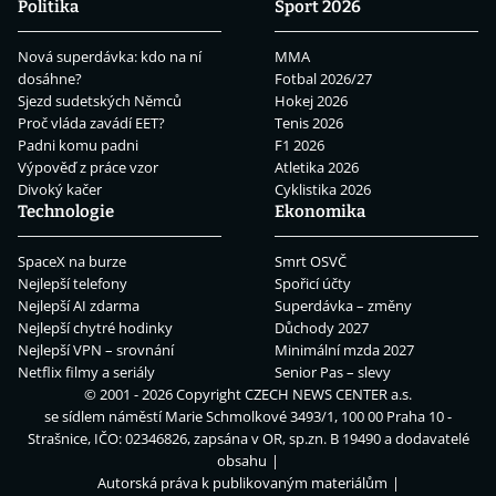
Politika
Sport 2026
Nová superdávka: kdo na ní
MMA
dosáhne?
Fotbal 2026/27
Sjezd sudetských Němců
Hokej 2026
Proč vláda zavádí EET?
Tenis 2026
Padni komu padni
F1 2026
Výpověď z práce vzor
Atletika 2026
Divoký kačer
Cyklistika 2026
Technologie
Ekonomika
SpaceX na burze
Smrt OSVČ
Nejlepší telefony
Spořicí účty
Nejlepší AI zdarma
Superdávka – změny
Nejlepší chytré hodinky
Důchody 2027
Nejlepší VPN – srovnání
Minimální mzda 2027
Netflix filmy a seriály
Senior Pas – slevy
© 2001 - 2026 Copyright
CZECH NEWS CENTER a.s.
se sídlem náměstí Marie Schmolkové 3493/1, 100 00 Praha 10 -
Strašnice, IČO: 02346826, zapsána v OR, sp.zn. B 19490 a dodavatelé
obsahu
Autorská práva k publikovaným materiálům