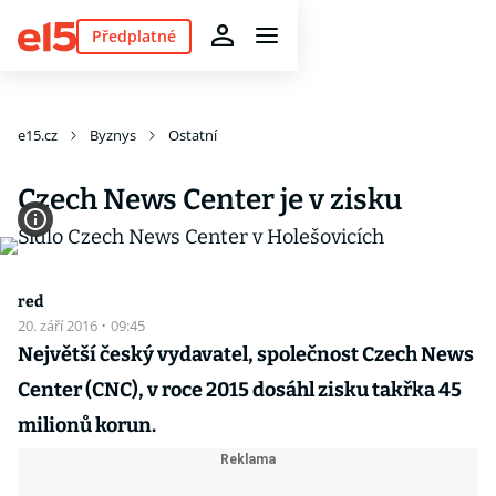
Předplatné
e15.cz
Byznys
Ostatní
Czech News Center je v zisku
red
20. září 2016
·
09:45
Největší český vydavatel, společnost Czech News
Center (CNC), v roce 2015 dosáhl zisku takřka 45
milionů korun.