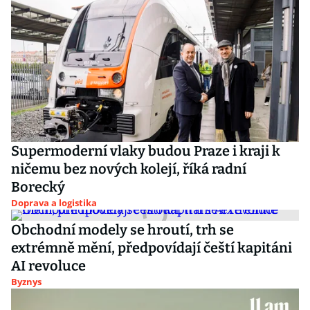
Supermoderní vlaky budou Praze i kraji k
ničemu bez nových kolejí, říká radní
Borecký
Doprava a logistika
Obchodní modely se hroutí, trh se
extrémně mění, předpovídají čeští kapitáni
AI revoluce
Byznys