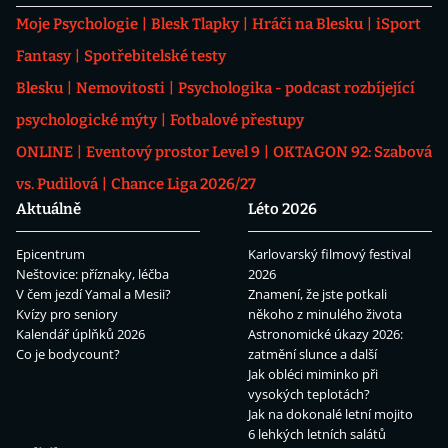
Moje Psychologie
Blesk Tlapky
Hráči na Blesku
iSport
Fantasy
Spotřebitelské testy
Blesku
Nemovitosti
Psychologika - podcast rozbíjející
psychologické mýty
Fotbalové přestupy
ONLINE
Eventový prostor Level 9
OKTAGON 92: Szabová
vs. Pudilová
Chance Liga 2026/27
Aktuálně
Léto 2026
Epicentrum
Karlovarský filmový festival
Neštovice: příznaky, léčba
2026
V čem jezdí Yamal a Mesii?
Znamení, že jste potkali
Kvízy pro seniory
někoho z minulého života
Kalendář úplňků 2026
Astronomické úkazy 2026:
Co je bodycount?
zatmění slunce a další
Jak obléci miminko při
vysokých teplotách?
Jak na dokonalé letní mojito
6 lehkých letních salátů