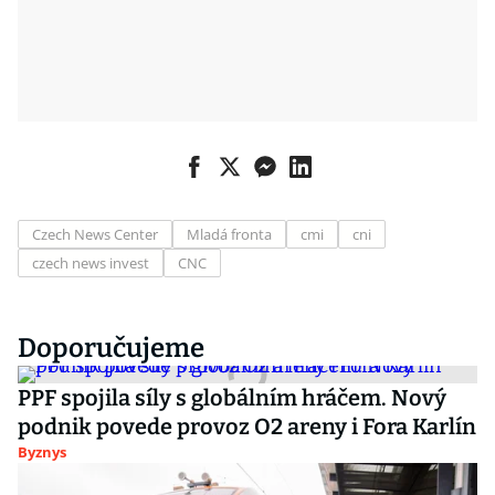
Czech News Center
Mladá fronta
cmi
cni
czech news invest
CNC
Doporučujeme
PPF spojila síly s globálním hráčem. Nový
podnik povede provoz O2 areny i Fora Karlín
Byznys