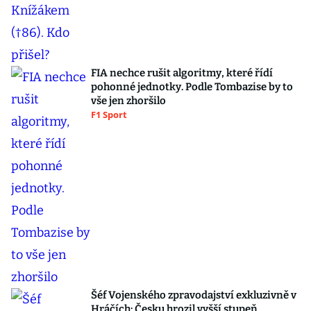
FIA nechce rušit algoritmy, které řídí
pohonné jednotky. Podle Tombazise by to
vše jen zhoršilo
F1 Sport
Šéf Vojenského zpravodajství exkluzivně v
Hráčích: Česku hrozil vyšší stupeň