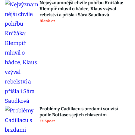
Nejvýznamnější chvíle pohřbu Knížáka:
Klempíř mluvil o hádce, Klaus vzýval
rebelství a přišla i Sára Saudková
Blesk.cz
Problémy Cadillacu s brzdami souvisí
podle Bottase s jejich chlazením
F1 Sport