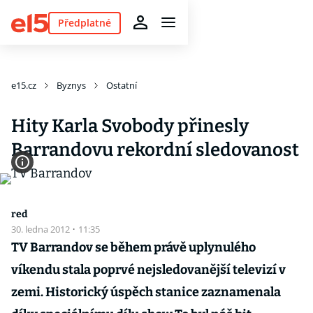
Předplatné
e15.cz
Byznys
Ostatní
Hity Karla Svobody přinesly
Barrandovu rekordní sledovanost
red
30. ledna 2012
·
11:35
TV Barrandov se během právě uplynulého
víkendu stala poprvé nejsledovanější televizí v
zemi. Historický úspěch stanice zaznamenala