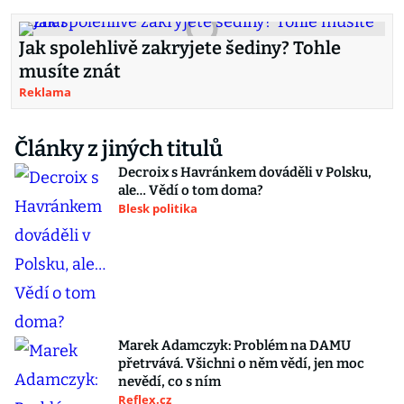
Jak spolehlivě zakryjete šediny? Tohle
musíte znát
Reklama
Články z jiných titulů
Decroix s Havránkem dováděli v Polsku,
ale… Vědí o tom doma?
Blesk politika
Marek Adamczyk: Problém na DAMU
přetrvává. Všichni o něm vědí, jen moc
nevědí, co s ním
Reflex.cz