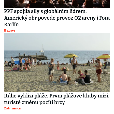
PPF spojila síly s globálním lídrem.
Americký obr povede provoz O2 areny i Fora
Karlín
Byznys
Itálie vyklízí pláže. První plážové kluby mizí,
turisté změnu pocítí brzy
Zahraniční