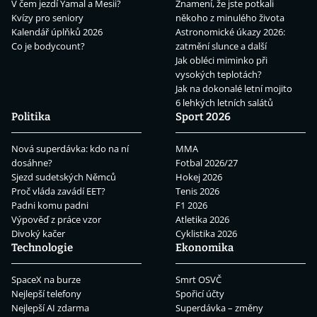
V čem jezdí Yamal a Mesii?
Znamení, že jste potkali
Kvízy pro seniory
někoho z minulého života
Kalendář úplňků 2026
Astronomické úkazy 2026:
Co je bodycount?
zatmění slunce a další
Jak obléci miminko při
vysokých teplotách?
Jak na dokonalé letní mojito
6 lehkých letních salátů
Politika
Sport 2026
Nová superdávka: kdo na ní
MMA
dosáhne?
Fotbal 2026/27
Sjezd sudetských Němců
Hokej 2026
Proč vláda zavádí EET?
Tenis 2026
Padni komu padni
F1 2026
Výpověď z práce vzor
Atletika 2026
Divoký kačer
Cyklistika 2026
Technologie
Ekonomika
SpaceX na burze
Smrt OSVČ
Nejlepší telefony
Spořicí účty
Nejlepší AI zdarma
Superdávka – změny