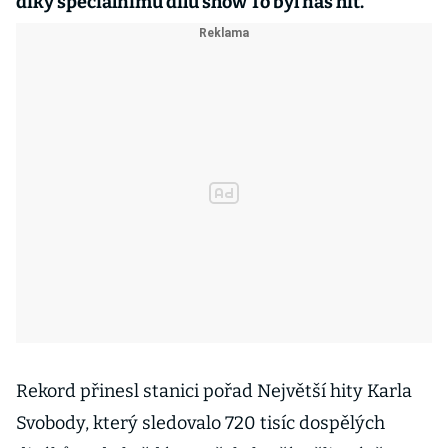
díky speciálnímu dílu show To byl náš hit.
Rekord přinesl stanici pořad Největší hity Karla
Svobody, který sledovalo 720 tisíc dospělých