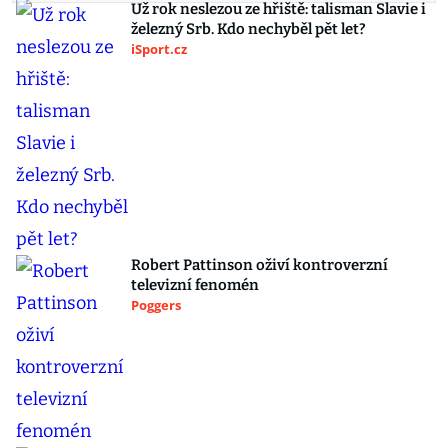
Už rok neslezou ze hřiště: talisman Slavie i
železný Srb. Kdo nechyběl pět let?
iSport.cz
Robert Pattinson oživí kontroverzní
televizní fenomén
Poggers