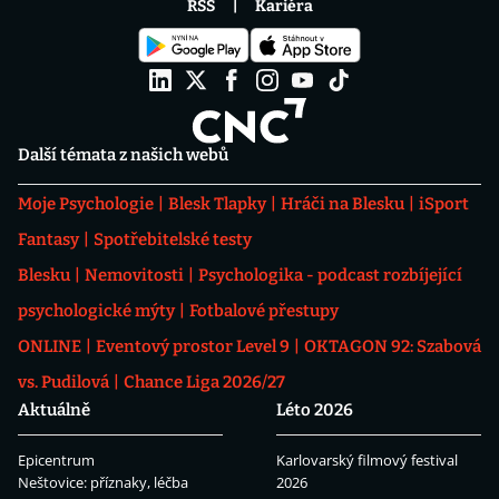
RSS
Kariéra
Další témata z našich webů
Moje Psychologie
Blesk Tlapky
Hráči na Blesku
iSport
Fantasy
Spotřebitelské testy
Blesku
Nemovitosti
Psychologika - podcast rozbíjející
psychologické mýty
Fotbalové přestupy
ONLINE
Eventový prostor Level 9
OKTAGON 92: Szabová
vs. Pudilová
Chance Liga 2026/27
Aktuálně
Léto 2026
Epicentrum
Karlovarský filmový festival
Neštovice: příznaky, léčba
2026