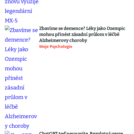
Zbavíme se demence? Léky jako Ozempic
mohou přinést zásadní průlom v léčbě
Alzheimerovy choroby
Moje Psychologie
ChatGPT teď neunavíte. Bezplatná verze