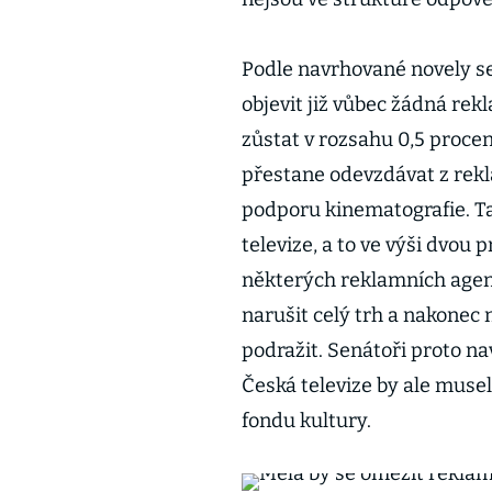
Podle navrhované novely s
objevit již vůbec žádná re
zůstat v rozsahu 0,5 procen
přestane odevzdávat z rek
podporu kinematografie. T
televize, a to ve výši dvou
některých reklamních agen
narušit celý trh a nakonec
podražit. Senátoři proto na
Česká televize by ale muse
fondu kultury.