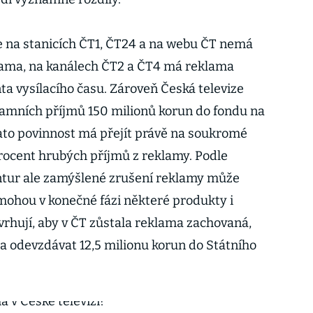
e na stanicích ČT1, ČT24 a na webu ČT nemá
klama, na kanálech ČT2 a ČT4 má reklama
ta vysílacího času. Zároveň Česká televize
lamních příjmů 150 milionů korun do fondu na
ato povinnost má přejít právě na soukromé
 procent hrubých příjmů z reklamy. Podle
tur ale zamýšlené zrušení reklamy může
 mohou v konečné fázi některé produkty i
vrhují, aby v ČT zůstala reklama zachovaná,
la odevzdávat 12,5 milionu korun do Státního