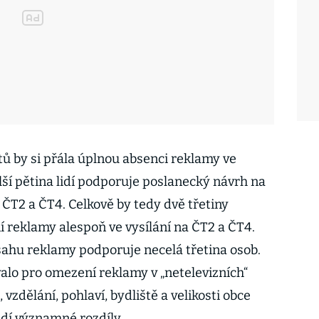
 by si přála úplnou absenci reklamy ve
alší pětina lidí podporuje poslanecký návrh na
 ČT2 a ČT4. Celkově by tedy dvě třetiny
 reklamy alespoň ve vysílání na ČT2 a ČT4.
ahu reklamy podporuje necelá třetina osob.
alo pro omezení reklamy v „netelevizních“
 vzdělání, pohlaví, bydliště a velikosti obce
dí významné rozdíly.