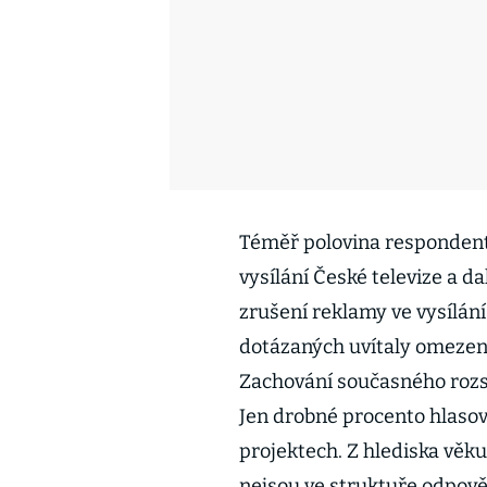
Téměř polovina respondentů
vysílání České televize a d
zrušení reklamy ve vysílání
dotázaných uvítaly omezení
Zachování současného rozs
Jen drobné procento hlasov
projektech. Z hlediska věku,
nejsou ve struktuře odpově