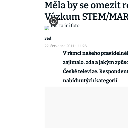
Měla by se omezit r
Výzkum STEM/MA
red
22. července 2011
·
11:28
V rámci našeho pravidelné
zajímalo, zda a jakým způs
České televize. Respondenti
nabídnutých kategorií.