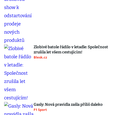
Zlobivé batole řádilo v letadle: Společnost
zrušila let všem cestujícím!
Blesk.cz
Gasly: Nová pravidla zašla příliš daleko
F1 Sport