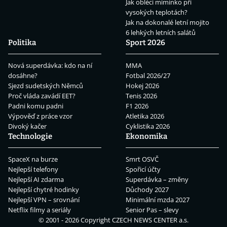
Jak obléci miminko při
vysokých teplotách?
Jak na dokonalé letní mojito
6 lehkých letních salátů
Politika
Sport 2026
Nová superdávka: kdo na ní
MMA
dosáhne?
Fotbal 2026/27
Sjezd sudetských Němců
Hokej 2026
Proč vláda zavádí EET?
Tenis 2026
Padni komu padni
F1 2026
Výpověď z práce vzor
Atletika 2026
Divoký kačer
Cyklistika 2026
Technologie
Ekonomika
SpaceX na burze
Smrt OSVČ
Nejlepší telefony
Spořicí účty
Nejlepší AI zdarma
Superdávka – změny
Nejlepší chytré hodinky
Důchody 2027
Nejlepší VPN – srovnání
Minimální mzda 2027
Netflix filmy a seriály
Senior Pas – slevy
© 2001 - 2026 Copyright
CZECH NEWS CENTER a.s.