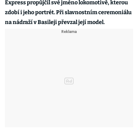
Express propůjčil své jméno lokomotivě, kterou
zdobí i jeho portrét. Při slavnostním ceremoniálu
na nádraží v Basileji převzal její model.