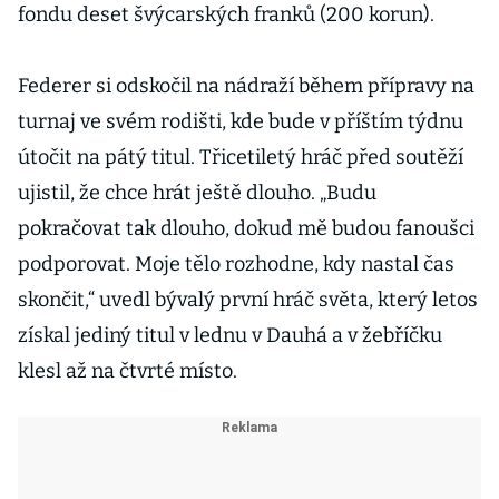
fondu deset švýcarských franků (200 korun).
Federer si odskočil na nádraží během přípravy na
turnaj ve svém rodišti, kde bude v příštím týdnu
útočit na pátý titul. Třicetiletý hráč před soutěží
ujistil, že chce hrát ještě dlouho. „Budu
pokračovat tak dlouho, dokud mě budou fanoušci
podporovat. Moje tělo rozhodne, kdy nastal čas
skončit,“ uvedl bývalý první hráč světa, který letos
získal jediný titul v lednu v Dauhá a v žebříčku
klesl až na čtvrté místo.