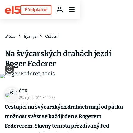
Předplatné
e15.cz
Byznys
Ostatní
Na švýcarských drahách jezdí
Roger Federer
ČTK
29. října 2011
·
22:09
Cestující na švýcarských drahách mají od pátku
možnost svézt se každý den s Rogerem
Federerem. Slavný tenista přezdívaný Fed