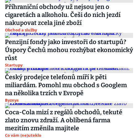
Příhraniční obchody už nejsou jen o
cigaretách a alkoholu. Češi do nich jezdí
nakupovat zcela jiné zboží
Obchod a služby
Penzijní fondy jako investoři do startupů?
Úspory Čechů mohou rozhýbat ekonomický
růst
Startupy
Český prodejce telefonů míří k pěti
miliardám. Pomohl mu obchod s Googlem
na několika trzích v Evropě
Byznys
Coca-Cola mizí z regálů obchodů, tekuté
zlato znovu zdraží. A oblíbená farma
mezitím změnila majitele
Co vám (ne)uteklo