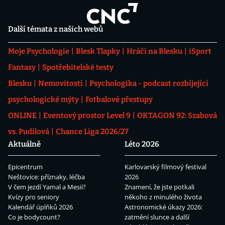
Další témata z našich webů
Moje Psychologie
Blesk Tlapky
Hráči na Blesku
iSport
Fantasy
Spotřebitelské testy
Blesku
Nemovitosti
Psychologika - podcast rozbíjející
psychologické mýty
Fotbalové přestupy
ONLINE
Eventový prostor Level 9
OKTAGON 92: Szabová
vs. Pudilová
Chance Liga 2026/27
Aktuálně
Léto 2026
Epicentrum
Karlovarský filmový festival
Neštovice: příznaky, léčba
2026
V čem jezdí Yamal a Mesii?
Znamení, že jste potkali
Kvízy pro seniory
někoho z minulého života
Kalendář úplňků 2026
Astronomické úkazy 2026:
Co je bodycount?
zatmění slunce a další