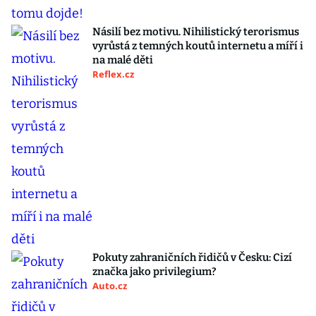
Násilí bez motivu. Nihilistický terorismus
vyrůstá z temných koutů internetu a míří i
na malé děti
Reflex.cz
Pokuty zahraničních řidičů v Česku: Cizí
značka jako privilegium?
Auto.cz