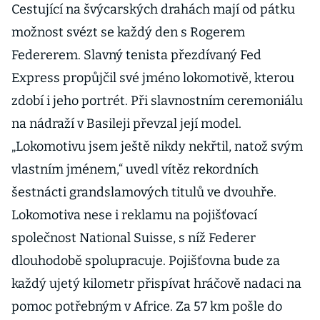
Cestující na švýcarských drahách mají od pátku
možnost svézt se každý den s Rogerem
Federerem. Slavný tenista přezdívaný Fed
Express propůjčil své jméno lokomotivě, kterou
zdobí i jeho portrét. Při slavnostním ceremoniálu
na nádraží v Basileji převzal její model.
„Lokomotivu jsem ještě nikdy nekřtil, natož svým
vlastním jménem,“ uvedl vítěz rekordních
šestnácti grandslamových titulů ve dvouhře.
Lokomotiva nese i reklamu na pojišťovací
společnost National Suisse, s níž Federer
dlouhodobě spolupracuje. Pojišťovna bude za
každý ujetý kilometr přispívat hráčově nadaci na
pomoc potřebným v Africe. Za 57 km pošle do