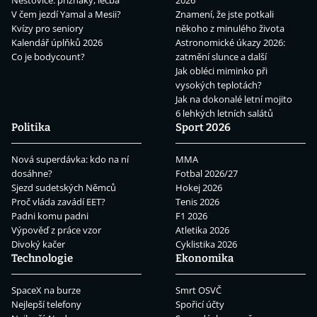
V čem jezdí Yamal a Mesii?
Znamení, že jste potkali
Kvízy pro seniory
někoho z minulého života
Kalendář úplňků 2026
Astronomické úkazy 2026:
Co je bodycount?
zatmění slunce a další
Jak obléci miminko při
vysokých teplotách?
Jak na dokonalé letní mojito
6 lehkých letních salátů
Politika
Sport 2026
Nová superdávka: kdo na ní
MMA
dosáhne?
Fotbal 2026/27
Sjezd sudetských Němců
Hokej 2026
Proč vláda zavádí EET?
Tenis 2026
Padni komu padni
F1 2026
Výpověď z práce vzor
Atletika 2026
Divoký kačer
Cyklistika 2026
Technologie
Ekonomika
SpaceX na burze
Smrt OSVČ
Nejlepší telefony
Spořicí účty