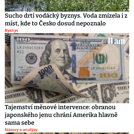
Sucho drtí vodácký byznys. Voda zmizela i z
míst, kde to Česko dosud nepoznalo
Byznys
Tajemství měnové intervence: obranou
japonského jenu chrání Amerika hlavně
sama sebe
Názory a analýzy