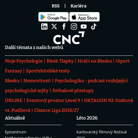
RSS
Kariéra
Další témata z našich webů
Moje Psychologie
Blesk Tlapky
Hráči na Blesku
iSport
Fantasy
Spotřebitelské testy
Blesku
Nemovitosti
Psychologika - podcast rozbíjející
psychologické mýty
Fotbalové přestupy
ONLINE
Eventový prostor Level 9
OKTAGON 92: Szabová
vs. Pudilová
Chance Liga 2026/27
Aktuálně
Léto 2026
Epicentrum
Karlovarský filmový festival
Neštovice: příznaky, léčba
2026