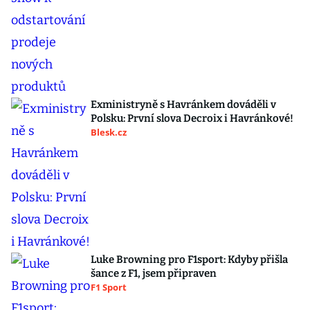
Exministryně s Havránkem dováděli v
Polsku: První slova Decroix i Havránkové!
Blesk.cz
Luke Browning pro F1sport: Kdyby přišla
šance z F1, jsem připraven
F1 Sport