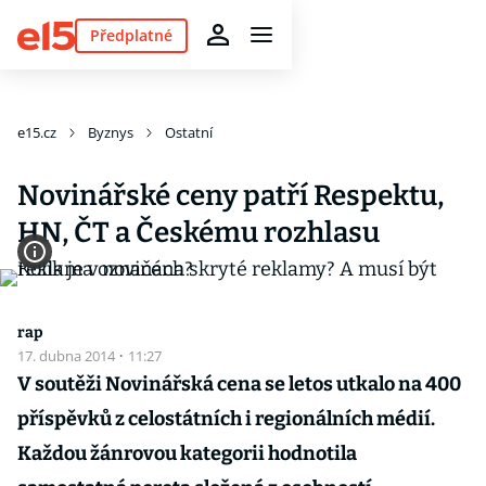
Předplatné
e15.cz
Byznys
Ostatní
Novinářské ceny patří Respektu,
HN, ČT a Českému rozhlasu
rap
17. dubna 2014
·
11:27
V soutěži Novinářská cena se letos utkalo na 400
příspěvků z celostátních i regionálních médií.
Každou žánrovou kategorii hodnotila