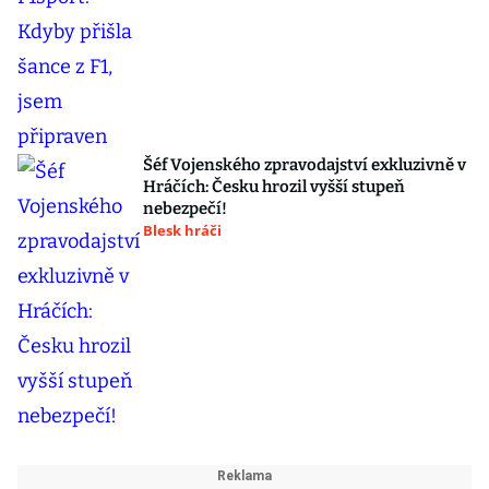
Šéf Vojenského zpravodajství exkluzivně v
Hráčích: Česku hrozil vyšší stupeň
nebezpečí!
Blesk hráči