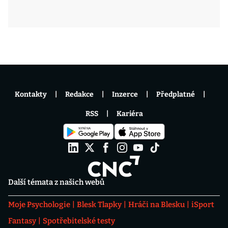
Kontakty
Redakce
Inzerce
Předplatné
RSS
Kariéra
Další témata z našich webů
Moje Psychologie
Blesk Tlapky
Hráči na Blesku
iSport
Fantasy
Spotřebitelské testy