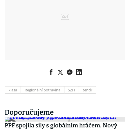
klasa
Regionální potravina
SZFI
tendr
Doporučujeme
PPF spojila síly s globálním hráčem. Nový