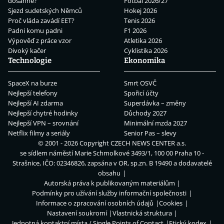
dosáhne?
Fotbal 2026/27
Sjezd sudetských Němců
Hokej 2026
Proč vláda zavádí EET?
Tenis 2026
Padni komu padni
F1 2026
Výpověď z práce vzor
Atletika 2026
Divoký kačer
Cyklistika 2026
Technologie
Ekonomika
SpaceX na burze
Smrt OSVČ
Nejlepší telefony
Spořicí účty
Nejlepší AI zdarma
Superdávka – změny
Nejlepší chytré hodinky
Důchody 2027
Nejlepší VPN – srovnání
Minimální mzda 2027
Netflix filmy a seriály
Senior Pas – slevy
© 2001 - 2026 Copyright
CZECH NEWS CENTER a.s.
se sídlem náměstí Marie Schmolkové 3493/1, 100 00 Praha 10 -
Strašnice, IČO: 02346826, zapsána v OR, sp.zn. B 19490 a dodavatelé
obsahu
Autorská práva k publikovaným materiálům
Podmínky pro užívání služby informační společnosti
Informace o zpracování osobních údajů
Cookies
Nastavení soukromí
Vlastnická struktura
Jednotná kontaktní místa / Single Points of Contact
Etický kodex