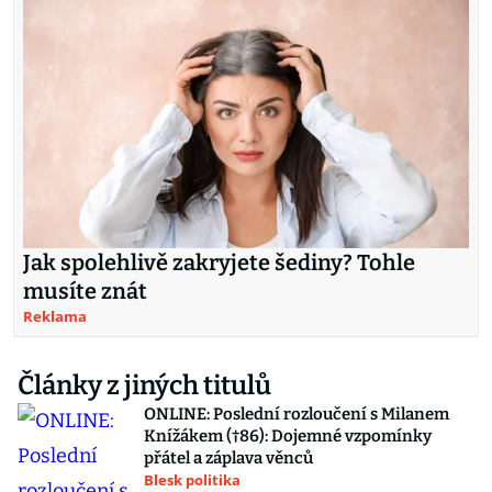
Jak spolehlivě zakryjete šediny? Tohle
musíte znát
Reklama
Články z jiných titulů
ONLINE: Poslední rozloučení s Milanem
Knížákem (†86): Dojemné vzpomínky
přátel a záplava věnců
Blesk politika