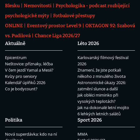
Blesku
Nemovitosti
Psychologika - podcast rozbíjející
psychologické mýty
Fotbalové přestupy
ONLINE
Eventový prostor Level 9
OKTAGON 92: Szabová
vs. Pudilová
Chance Liga 2026/27
Aktuálně
Léto 2026
Epicentrum
Karlovarský filmový festival
Neštovice: příznaky, léčba
2026
V čem jezdí Yamal a Mesii?
Znamení, že jste potkali
Kvízy pro seniory
někoho z minulého života
Kalendář úplňků 2026
Astronomické úkazy 2026:
Co je bodycount?
zatmění slunce a další
Jak obléci miminko při
vysokých teplotách?
Jak na dokonalé letní mojito
6 lehkých letních salátů
Politika
Sport 2026
Nová superdávka: kdo na ní
MMA