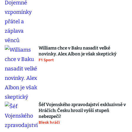
Williams chce v Baku nasadit velké
novinky. Alex Albon je však skeptický
F1 Sport
Šéf Vojenského zpravodajství exkluzivně v
Hráčích: Česku hrozil vyšší stupeň
nebezpečí!
Blesk hráči