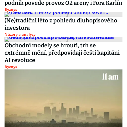
podnik povede provoz O2 areny i Fora Karlín
Byznys
(Ne)tradiční léto z pohledu dluhopisového
investora
Názory a analýzy
Obchodní modely se hroutí, trh se
extrémně mění, předpovídají čeští kapitáni
AI revoluce
Byznys