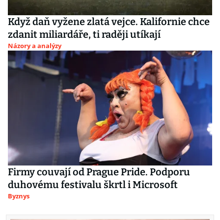
Když daň vyžene zlatá vejce. Kalifornie chce
zdanit miliardáře, ti raději utíkají
Názory a analýzy
Firmy couvají od Prague Pride. Podporu
duhovému festivalu škrtl i Microsoft
Byznys