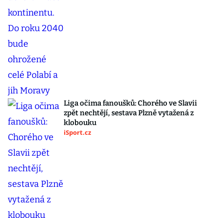
Liga očima fanoušků: Chorého ve Slavii
zpět nechtějí, sestava Plzně vytažená z
klobouku
iSport.cz