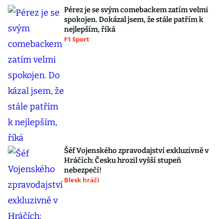
Pérez je se svým comebackem zatím velmi
spokojen. Dokázal jsem, že stále patřím k
nejlepším, říká
F1 Sport
Šéf Vojenského zpravodajství exkluzivně v
Hráčích: Česku hrozil vyšší stupeň
nebezpečí!
Blesk hráči