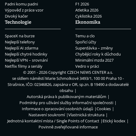
Padni komu padni
F1 2026
Výpověď z práce vzor
Atletika 2026
Divoký kačer
Cyklistika 2026
Technologie
Ekonomika
SpaceX na burze
Temu a clo
Nejlepší telefony
Spořicí účty
Nejlepší AI zdarma
Superdávka – změny
Nejlepší chytré hodinky
Chybějící roky k důchodu
Nejlepší VPN – srovnání
Minimální mzda 2027
Netflix filmy a seriály
Vedro v práci
© 2001 - 2026 Copyright
CZECH NEWS CENTER a.s.
se sídlem náměstí Marie Schmolkové 3493/1, 100 00 Praha 10 -
Strašnice, IČO: 02346826, zapsána v OR, sp.zn. B 19490 a dodavatelé
obsahu
Autorská práva k publikovaným materiálům
Podmínky pro užívání služby informační společnosti
Informace o zpracování osobních údajů
Cookies
Nastavení soukromí
Vlastnická struktura
Jednotná kontaktní místa / Single Points of Contact
Etický kodex
Povinně zveřejňované informace