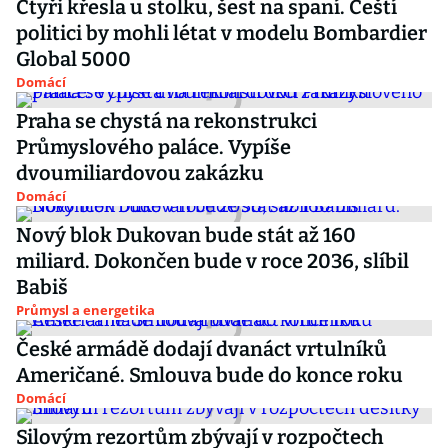
Čtyři křesla u stolku, šest na spaní. Čeští
politici by mohli létat v modelu Bombardier
Global 5000
Domácí
Praha se chystá na rekonstrukci
Průmyslového paláce. Vypíše
dvoumiliardovou zakázku
Domácí
Nový blok Dukovan bude stát až 160
miliard. Dokončen bude v roce 2036, slíbil
Babiš
Průmysl a energetika
České armádě dodají dvanáct vrtulníků
Američané. Smlouva bude do konce roku
Domácí
Silovým rezortům zbývají v rozpočtech