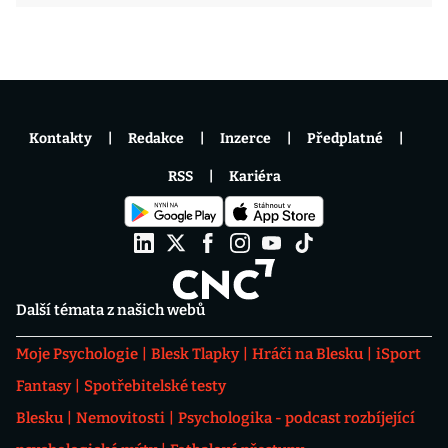
Kontakty
Redakce
Inzerce
Předplatné
RSS
Kariéra
Další témata z našich webů
Moje Psychologie
Blesk Tlapky
Hráči na Blesku
iSport
Fantasy
Spotřebitelské testy
Blesku
Nemovitosti
Psychologika - podcast rozbíjející