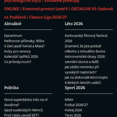
psychologické mýty
Fotbalové přestupy
ONLINE
Eventový prostor Level 9
OKTAGON 92: Szabová
vs. Pudilová
Chance Liga 2026/27
Aktuálně
Léto 2026
Epicentrum
Karlovarský filmový festival
Neštovice: příznaky, léčba
2026
V čem jezdí Yamal a Mesii?
Znamení, že jste potkali
Kvízy pro seniory
někoho z minulého života
Kalendář úplňků 2026
Astronomické úkazy 2026:
Co je bodycount?
zatmění slunce a další
Jak obléci miminko při
vysokých teplotách?
Jak na dokonalé letní mojito
6 lehkých letních salátů
Politika
Sport 2026
Nová superdávka: kdo na ní
MMA
dosáhne?
Fotbal 2026/27
Sjezd sudetských Němců
Hokej 2026
Proč vláda zavádí EET?
Tenis 2026