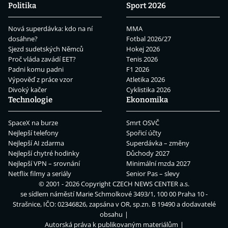
Politika
Sport 2026
Nová superdávka: kdo na ní
MMA
dosáhne?
Fotbal 2026/27
Sjezd sudetských Němců
Hokej 2026
Proč vláda zavádí EET?
Tenis 2026
Padni komu padni
F1 2026
Výpověď z práce vzor
Atletika 2026
Divoký kačer
Cyklistika 2026
Technologie
Ekonomika
SpaceX na burze
Smrt OSVČ
Nejlepší telefony
Spořicí účty
Nejlepší AI zdarma
Superdávka – změny
Nejlepší chytré hodinky
Důchody 2027
Nejlepší VPN – srovnání
Minimální mzda 2027
Netflix filmy a seriály
Senior Pas – slevy
© 2001 - 2026 Copyright
CZECH NEWS CENTER a.s.
se sídlem náměstí Marie Schmolkové 3493/1, 100 00 Praha 10 -
Strašnice, IČO: 02346826, zapsána v OR, sp.zn. B 19490 a dodavatelé
obsahu
Autorská práva k publikovaným materiálům