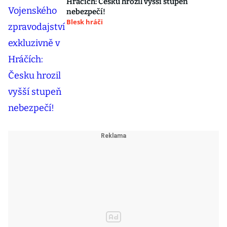
Hráčích: Česku hrozil vyšší stupeň
nebezpečí!
Blesk hráči