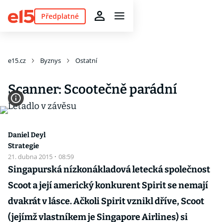
Předplatné
e15.cz
Byznys
Ostatní
Scanner: Scootečně parádní
Daniel Deyl
Strategie
21. dubna 2015
·
08:59
Singapurská nízkonákladová letecká společnost
Scoot a její americký konkurent Spirit se nemají
dvakrát v lásce. Ačkoli Spirit vznikl dříve, Scoot
(jejímž vlastníkem je Singapore Airlines) si