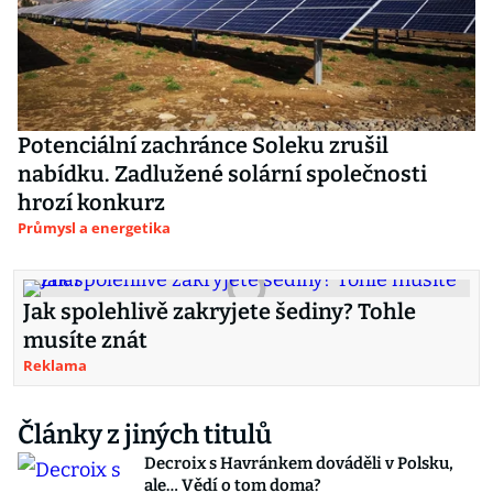
Potenciální zachránce Soleku zrušil
nabídku. Zadlužené solární společnosti
hrozí konkurz
Průmysl a energetika
Jak spolehlivě zakryjete šediny? Tohle
musíte znát
Reklama
Články z jiných titulů
Decroix s Havránkem dováděli v Polsku,
ale… Vědí o tom doma?