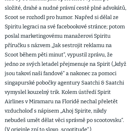
složité, drahé a nudné právní cestě plné advokátů,
Scoot se rozhodl pro humor. Napřed si dělal ze
Spiritu legraci na své facebookové stránce; potom
poslal marketingovému manažerovi Spiritu
příručku s názvem „Jak sestrojit reklamu na
Scoot během pěti minut“, vypustil zprávu, že
jedno ze svých letadel přejmenuje na Spirit („když
jsou takoví naši fandové“ a nakonec za pomoci
singapurské pobočky agentury Saatchi & Saatchi
vymyslel kouzelný trik. Kolem ústředí Spirit
Airlines v Miramaru na Floridě nechal přeletět
vzducholoď s nápisem „Ahoj Spirite, nikdy
nebudeš umět dělat věci správně po scootovsku“.
(V originle zní to slovo „scootitude“.)