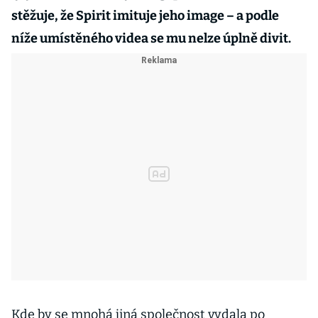
stěžuje, že Spirit imituje jeho image – a podle
níže umístěného videa se mu nelze úplně divit.
Kde by se mnohá jiná společnost vydala po