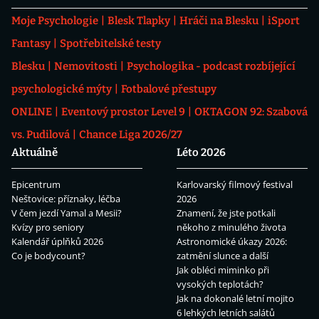
Moje Psychologie
Blesk Tlapky
Hráči na Blesku
iSport
Fantasy
Spotřebitelské testy
Blesku
Nemovitosti
Psychologika - podcast rozbíjející
psychologické mýty
Fotbalové přestupy
ONLINE
Eventový prostor Level 9
OKTAGON 92: Szabová
vs. Pudilová
Chance Liga 2026/27
Aktuálně
Léto 2026
Epicentrum
Karlovarský filmový festival
Neštovice: příznaky, léčba
2026
V čem jezdí Yamal a Mesii?
Znamení, že jste potkali
Kvízy pro seniory
někoho z minulého života
Kalendář úplňků 2026
Astronomické úkazy 2026:
Co je bodycount?
zatmění slunce a další
Jak obléci miminko při
vysokých teplotách?
Jak na dokonalé letní mojito
6 lehkých letních salátů