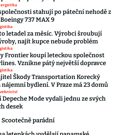
nergetika
společnosti stahují po páteční nehodě z
 Boeingy 737 MAX 9
gistika
Sto letadel za měsíc. Výrobci šroubují
roby, najít kupce nebude problém
gistika
y Frontier koupí leteckou společnost
irlines. Vznikne pátý největší dopravce
gistika
itel Škody Transportation Korecký
a nájemní bydlení. V Praze má 23 domů
avebnictví
 Depeche Mode vydali jednu ze svých
ch desek
 Scootečně parádní
na letenkách vydělají panamské