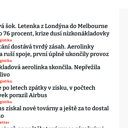
vá šok. Letenka z Londýna do Melbourne
 o 76 procent, krize dusí nízkonákladovky
gistika
tání dostává tvrdý zásah. Aerolinky
 a ruší spoje, první úplně ukončily provoz
gistika
ladová aerolinka skončila. Nepřežila
livo
gistika
e po letech zpátky v zisku, v počtech
ek porazil Airbus
gistika
s získal nové továrny a ještě za to dostal
no
letter