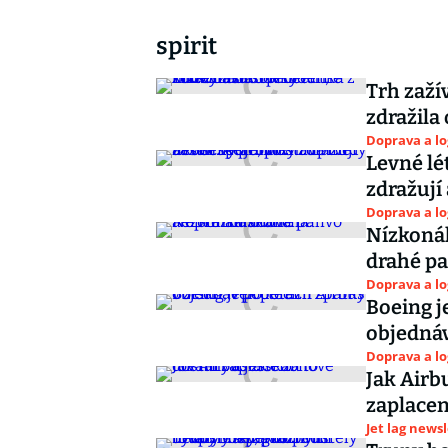
spirit
Trh zaží
zdražila
Doprava a lo
Levné lé
zdražují
Doprava a lo
Nízkonák
drahé pa
Doprava a lo
Boeing j
objednáv
Doprava a lo
Jak Airbu
zaplace
Jet lag news