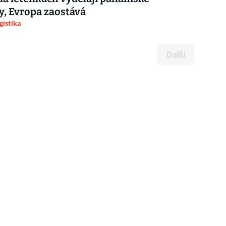
y, Evropa zaostává
gistika
Další