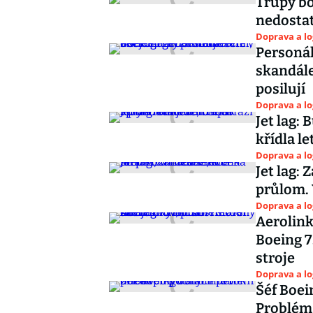
Trupy bo
nedostat
Doprava a lo
Personál
skandále
posilují
Doprava a lo
Jet lag: 
křídla l
Doprava a lo
Jet lag:
průlom. 
Doprava a lo
Aerolink
Boeing 7
stroje
Doprava a lo
Šéf Boei
Problém 