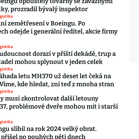
eingů opouštěly továrny se závažnými
ky, prozradil bývalý inspektor
gistika
ní zemětřesení v Boeingu. Po
ch odejde i generální ředitel, akcie firmy
gistika
Budoucnost dorazí v příští dekádě, trup a
etadel mohou splynout v jeden celek
gistika
 Záhada letu MH370 už deset let čeká na
Víme, kde hledat, zní teď z mnoha stran
gistika
y musí zkontrolovat další letouny
37, problémové dveře mohou mít i starší
gistika
ngu slíbil na rok 2024 velký obrat.
přišel po pouhých pěti dnech