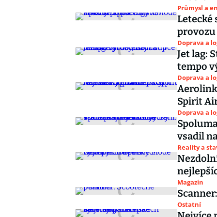
Průmysl a e
Letecké 
provozu
Doprava a lo
Jet lag: 
tempo vý
Doprava a lo
Aerolink
Spirit A
Doprava a lo
Spolumaj
vsadil n
Reality a st
Nezdolní
nejlepší
Magazín
Scanner:
Ostatní
Nejvíce 