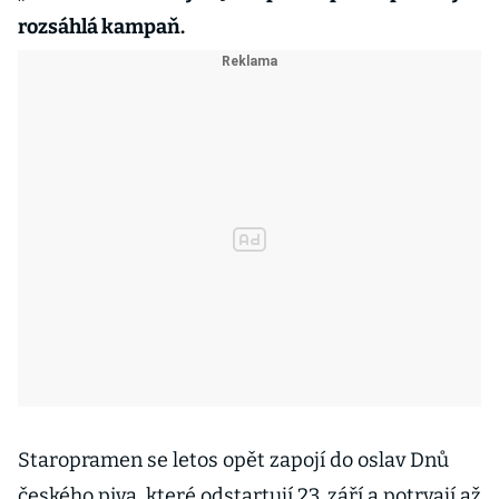
rozsáhlá kampaň.
Staropramen se letos opět zapojí do oslav Dnů
českého piva, které odstartují 23. září a potrvají až