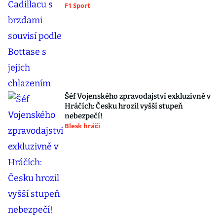
F1 Sport
Šéf Vojenského zpravodajství exkluzivně v
Hráčích: Česku hrozil vyšší stupeň
nebezpečí!
Blesk hráči