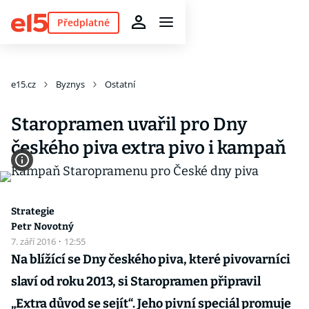
Předplatné
e15.cz
Byznys
Ostatní
Staropramen uvařil pro Dny
českého piva extra pivo i kampaň
Strategie
Petr Novotný
7. září 2016
·
12:55
Na blížící se Dny českého piva, které pivovarníci
slaví od roku 2013, si Staropramen připravil
„Extra důvod se sejít“. Jeho pivní speciál promuje