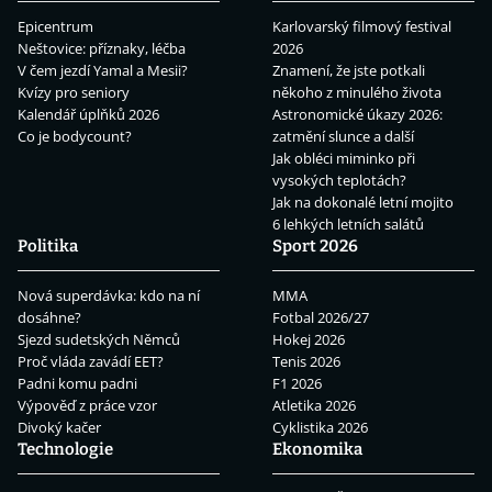
Epicentrum
Karlovarský filmový festival
Neštovice: příznaky, léčba
2026
V čem jezdí Yamal a Mesii?
Znamení, že jste potkali
Kvízy pro seniory
někoho z minulého života
Kalendář úplňků 2026
Astronomické úkazy 2026:
Co je bodycount?
zatmění slunce a další
Jak obléci miminko při
vysokých teplotách?
Jak na dokonalé letní mojito
6 lehkých letních salátů
Politika
Sport 2026
Nová superdávka: kdo na ní
MMA
dosáhne?
Fotbal 2026/27
Sjezd sudetských Němců
Hokej 2026
Proč vláda zavádí EET?
Tenis 2026
Padni komu padni
F1 2026
Výpověď z práce vzor
Atletika 2026
Divoký kačer
Cyklistika 2026
Technologie
Ekonomika