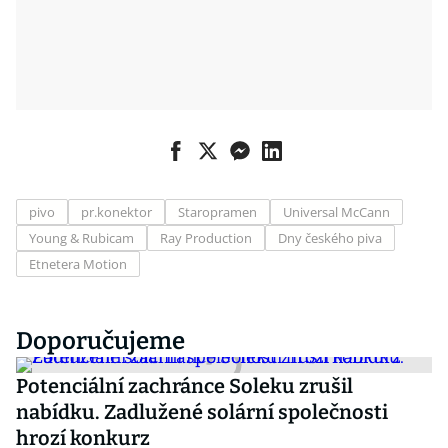
pivo
pr.konektor
Staropramen
Universal McCann
Young & Rubicam
Ray Production
Dny českého piva
Etnetera Motion
Doporučujeme
Potenciální zachránce Soleku zrušil
nabídku. Zadlužené solární společnosti
hrozí konkurz