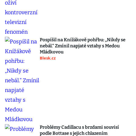
Pospíšil na Knížákově pohřbu: „Nikdy se
nebál.“ Zmínil napjaté vztahy s Medou
Mládkovou
Blesk.cz
Problémy Cadillacu s brzdami souvisí
podle Bottase s jejich chlazením