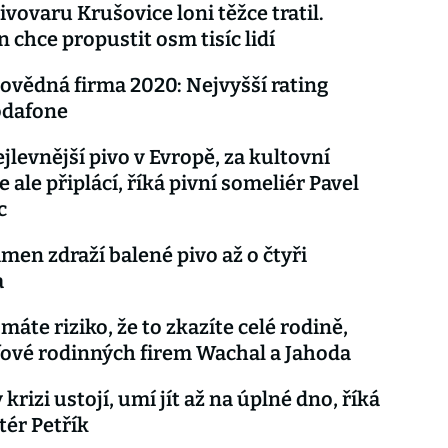
ivovaru Krušovice loni těžce tratil.
 chce propustit osm tisíc lidí
vědná firma 2020: Nejvyšší rating
odafone
levnější pivo v Evropě, za kultovní
 ale připlácí, říká pivní someliér Pavel
c
men zdraží balené pivo až o čtyři
a
máte riziko, že to zkazíte celé rodině,
éfové rodinných firem Wachal a Jahoda
rizi ustojí, umí jít až na úplné dno, říká
tér Petřík