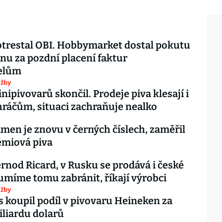
trestal OBI. Hobbymarket dostal pokutu
onu za pozdní placení faktur
elům
užby
ipivovarů skončil. Prodeje piva klesají i
ráčům, situaci zachraňuje nealko
men je znovu v černých číslech, zaměřil
émiová piva
rnod Ricard, v Rusku se prodává i české
umíme tomu zabránit, říkají výrobci
užby
es koupil podíl v pivovaru Heineken za
liardu dolarů