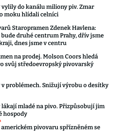
 vylily do kanálu miliony piv. Zmar
o moku hlídali celníci
ovarů Staropramen Zdenek Havlena:
bude druhé centrum Prahy, dřív jsme
okraji, dnes jsme v centru
men na prodej. Molson Coors hledá
o svůj středoevropský pivovarský
 v problémech. Snižují výrobu o desítky
 lákají mladé na pivo. Přizpůsobují jim
é hospody
m
v americkém pivovaru spřízněném se