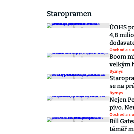
Staropramen
ÚOHS po
4,8 mili
dodavat
Obchod a sl
Boom min
velkým h
Byznys
Staropra
se na pr
Byznys
Nejen Pe
pivo. Ne
Obchod a sl
Bill Gat
téměř mi