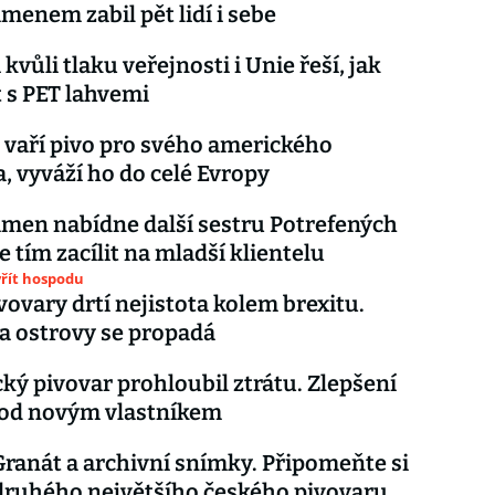
menem zabil pět lidí i sebe
kvůli tlaku veřejnosti i Unie řeší, jak
 s PET lahvemi
 vaří pivo pro svého amerického
a, vyváží ho do celé Evropy
men nabídne další sestru Potrefených
e tím zacílit na mladší klientelu
vřít hospodu
vovary drtí nejistota kolem brexitu.
a ostrovy se propadá
ký pivovar prohloubil ztrátu. Zlepšení
pod novým vlastníkem
Granát a archivní snímky. Připomeňte si
 druhého největšího českého pivovaru