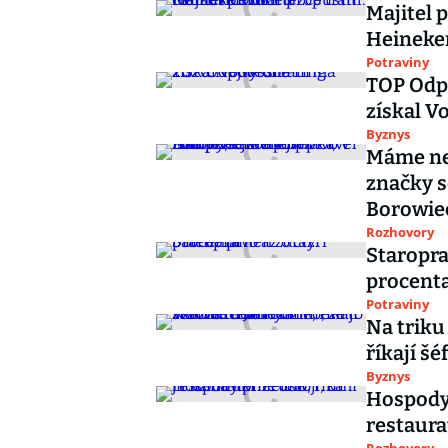
Majitel p
Heineken
Potraviny
TOP Odpo
získal V
Byznys
Máme nej
značky se
Borowie
Rozhovory
Staropra
procent
Potraviny
Na triku 
říkají š
Byznys
Hospody k
restaura