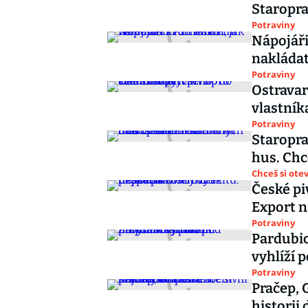
Staropra
Potraviny
Nápojáři 
nakládat
Potraviny
Ostravar
vlastník
Potraviny
Staropra
hus. Chc
Chceš si ote
České pi
Export n
Potraviny
Pardubic
vyhlíží 
Potraviny
Pračep, 
historii