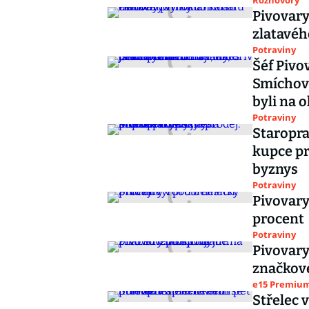
Rozhovory
Pivovary
zlatavéh
Potraviny
Šéf Piv
Smíchov 
byli na 
Potraviny
Staropra
kupce pr
byznys
Potraviny
Pivovary
procent
Potraviny
Pivovary
značkov
e15 Premiu
Střelec 