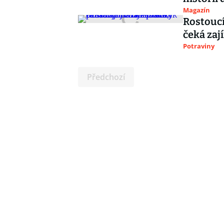
Magazín
Rostoucí
čeká zaj
Potraviny
Předchozí