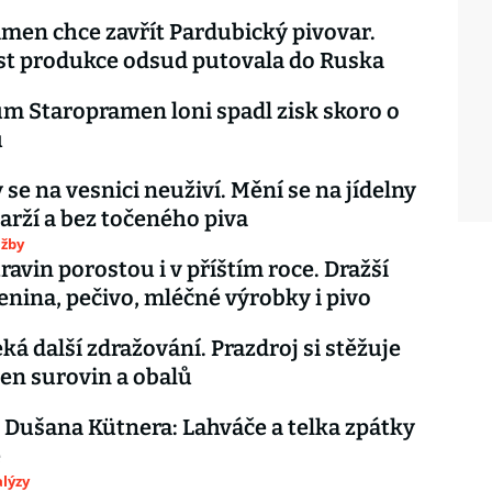
men chce zavřít Pardubický pivovar.
st produkce odsud putovala do Ruska
m Staropramen loni spadl zisk skoro o
u
se na vesnici neuživí. Mění se na jídelny
marží a bez točeného piva
užby
ravin porostou i v příštím roce. Dražší
enina, pečivo, mléčné výrobky i pivo
eká další zdražování. Prazdroj si stěžuje
cen surovin a obalů
 Dušana Kütnera: Lahváče a telka zpátky
ě
lýzy