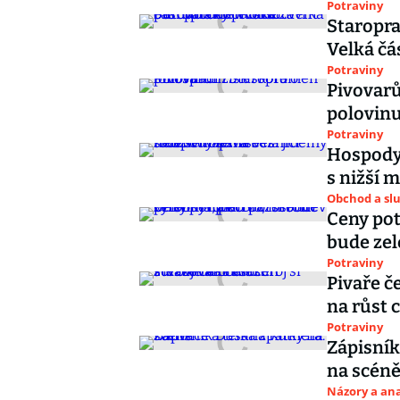
Potraviny
Staropra
Velká čá
Potraviny
Pivovarů
polovin
Potraviny
Hospody 
s nižší 
Obchod a sl
Ceny pot
bude zel
Potraviny
Pivaře č
na růst 
Potraviny
Zápisník
na scén
Názory a ana