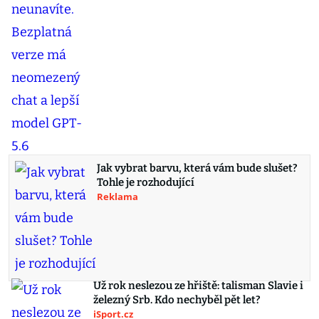
Jak vybrat barvu, která vám bude slušet?
Tohle je rozhodující
Reklama
Už rok neslezou ze hřiště: talisman Slavie i
železný Srb. Kdo nechyběl pět let?
iSport.cz