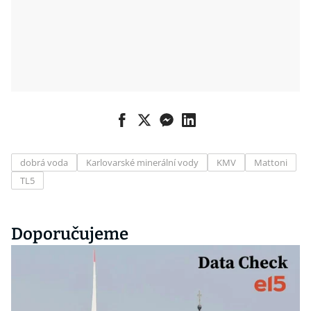
dobrá voda
Karlovarské minerální vody
KMV
Mattoni
TL5
Doporučujeme