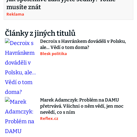
musíte znát
Reklama
Články z jiných titulů
Decroix s Havránkem dováděli v Polsku,
ale… Vědí o tom doma?
Blesk politika
Marek Adamczyk: Problém na DAMU
přetrvává. Všichni o něm vědí, jen moc
nevědí, co s ním
Reflex.cz