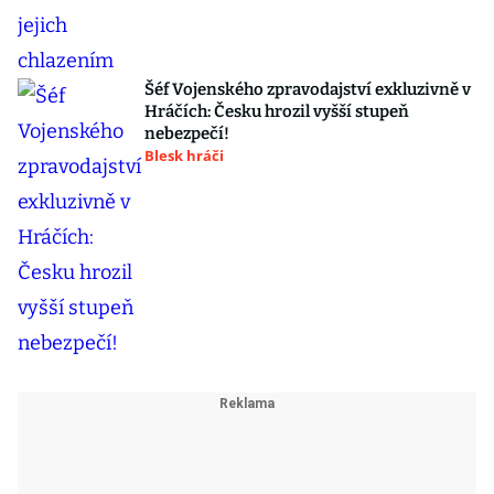
Šéf Vojenského zpravodajství exkluzivně v
Hráčích: Česku hrozil vyšší stupeň
nebezpečí!
Blesk hráči