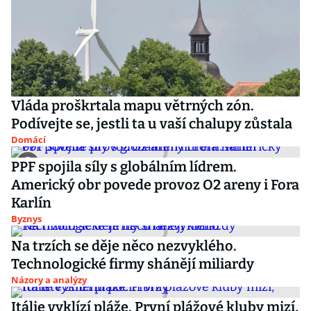
Vláda proškrtala mapu větrných zón.
Podívejte se, jestli ta u vaší chalupy zůstala
Domácí
PPF spojila síly s globálním lídrem.
Americký obr povede provoz O2 areny i Fora
Karlín
Byznys
Na trzích se děje něco nezvyklého.
Technologické firmy shánějí miliardy
Názory a analýzy
Itálie vyklízí pláže. První plážové kluby mizí,