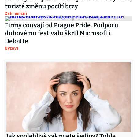
turisté změnu pocítí brzy
Zahraniční
Firmy couvají od Prague Pride. Podporu
duhovému festivalu škrtl Microsoft i
Deloitte
Byznys
Jak spolehlivě zakryjete šediny? Tohle