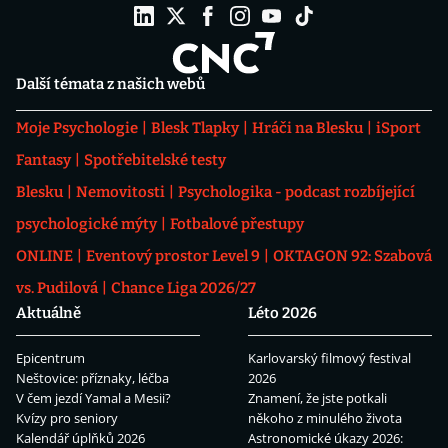
Další témata z našich webů
Moje Psychologie
Blesk Tlapky
Hráči na Blesku
iSport
Fantasy
Spotřebitelské testy
Blesku
Nemovitosti
Psychologika - podcast rozbíjející
psychologické mýty
Fotbalové přestupy
ONLINE
Eventový prostor Level 9
OKTAGON 92: Szabová
vs. Pudilová
Chance Liga 2026/27
Aktuálně
Léto 2026
Epicentrum
Karlovarský filmový festival
Neštovice: příznaky, léčba
2026
V čem jezdí Yamal a Mesii?
Znamení, že jste potkali
Kvízy pro seniory
někoho z minulého života
Kalendář úplňků 2026
Astronomické úkazy 2026: