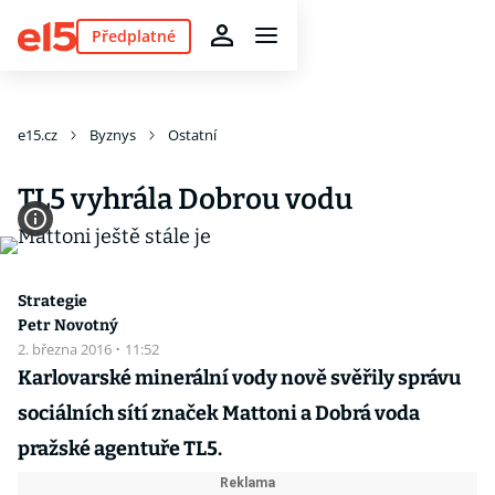
Předplatné
e15.cz
Byznys
Ostatní
TL5 vyhrála Dobrou vodu
Strategie
Petr Novotný
2. března 2016
·
11:52
Karlovarské minerální vody nově svěřily správu
sociálních sítí značek Mattoni a Dobrá voda
pražské agentuře TL5.