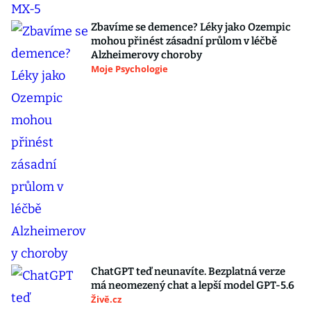
Zbavíme se demence? Léky jako Ozempic
mohou přinést zásadní průlom v léčbě
Alzheimerovy choroby
Moje Psychologie
ChatGPT teď neunavíte. Bezplatná verze
má neomezený chat a lepší model GPT-5.6
Živě.cz