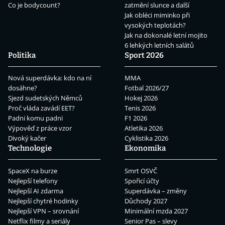
Co je bodycount?
zatmění slunce a další
Jak obléci miminko při
vysokých teplotách?
Jak na dokonalé letní mojito
6 lehkých letních salátů
Politika
Sport 2026
Nová superdávka: kdo na ní
MMA
dosáhne?
Fotbal 2026/27
Sjezd sudetských Němců
Hokej 2026
Proč vláda zavádí EET?
Tenis 2026
Padni komu padni
F1 2026
Výpověď z práce vzor
Atletika 2026
Divoký kačer
Cyklistika 2026
Technologie
Ekonomika
SpaceX na burze
Smrt OSVČ
Nejlepší telefony
Spořicí účty
Nejlepší AI zdarma
Superdávka – změny
Nejlepší chytré hodinky
Důchody 2027
Nejlepší VPN – srovnání
Minimální mzda 2027
Netflix filmy a seriály
Senior Pas – slevy