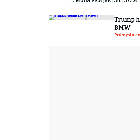
11. ledna více jak pět proce
Trump h
BMW
Průmysl a e