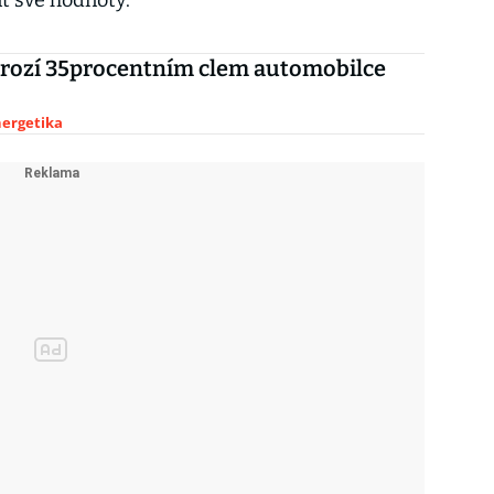
nt své hodnoty.
rozí 35procentním clem automobilce
nergetika