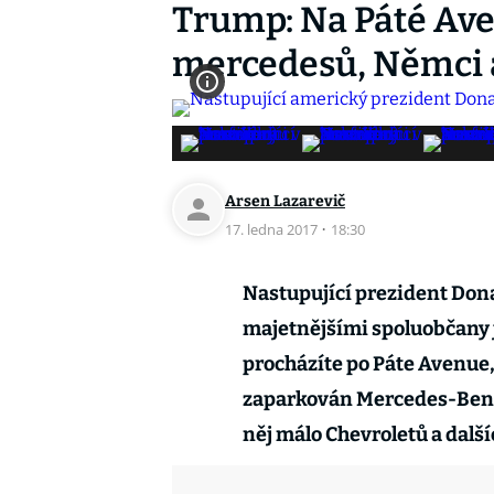
Trump: Na Páté Ave
mercedesů, Němci a
Arsen Lazarevič
17. ledna 2017
·
18:30
Nastupující prezident Dona
majetnějšími spoluobčany 
procházíte po Páte Avenue
zaparkován Mercedes-Benz,
něj málo Chevroletů a dal