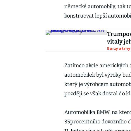
německé automobily, tak to
konstruovat lepší automobi
Trumpova
vítaly je
Burzy a trhy
Zatímco akcie amerických 
automobilek byl výroky bud
který je výrobcem automobi
později se však dostal do kl
Automobilka BMW, na kterou
35procentního dovozního cla