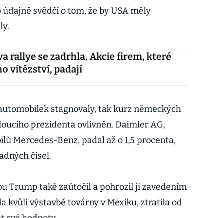
 údajně svědčí o tom, že by USA měly
ly.
 rallye se zadrhla. Akcie firem, které
ho vítězství, padají
automobilek stagnovaly, tak kurz německých
oucího prezidenta ovlivněn. Daimler AG,
lů Mercedes-Benz, padal až o 1,5 procenta,
adných čísel.
 Trump také zaútočil a pohrozil ji zavedením
 kvůli výstavbě továrny v Mexiku, ztratila od