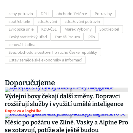
ceny potravin
DPH
obchodní řetězce
Potraviny
spotřebitelé
zdražování
zdražování potravin
Evropská unie
KDU-ČSL
Marek Výborný
Spotřebitel
Český statistický úřad
Tomáš Prouza
jídlo
cenová hladina
Svaz obchodu a cestovního ruchu České republiky
Ústav zemědělské ekonomiky a informací
Doporučujeme
Výdejní boxy čekají další změny. Dopravci
rozšiřují služby i využití umělé inteligence
Doprava a logistika
Měsíc po požáru ve Zlíně. Vasky a Alpine Pro
se zotavují, potíže ale ještě budou