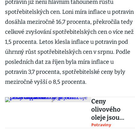
potravin již není hlavním tahounem růstu
spotřebitelských cen. Loni míra inflace u potravin
dosáhla meziročně 16,7 procenta, překročila tedy
celkové zvyšování spotřebitelských cen o více než
1,5 procenta. Letos klesla inflace u potravin pod
úhrnný růst spotřebitelských cen v srpnu. Podle
posledních dat za říjen byla míra inflace u
potravin 3,7 procenta, spotřebitelské ceny byly
meziročně vyšší o 8,5 procenta.
Ceny
olivového
oleje jsou
rekordní a
Potraviny
zásoby se