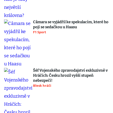
Câmara se vyjádřil ke spekulacím, které ho
pojí se sedačkou u Haasu
F1 Sport
Šéf Vojenského zpravodajství exkluzivně v
Hráčích: Česku hrozil vyšší stupeň
nebezpečí!
Blesk hráči