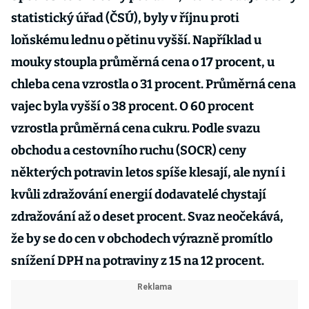
statistický úřad (ČSÚ), byly v říjnu proti
loňskému lednu o pětinu vyšší. Například u
mouky stoupla průměrná cena o 17 procent, u
chleba cena vzrostla o 31 procent. Průměrná cena
vajec byla vyšší o 38 procent. O 60 procent
vzrostla průměrná cena cukru. Podle svazu
obchodu a cestovního ruchu (SOCR) ceny
některých potravin letos spíše klesají, ale nyní i
kvůli zdražování energií dodavatelé chystají
zdražování až o deset procent. Svaz neočekává,
že by se do cen v obchodech výrazně promítlo
snížení DPH na potraviny z 15 na 12 procent.