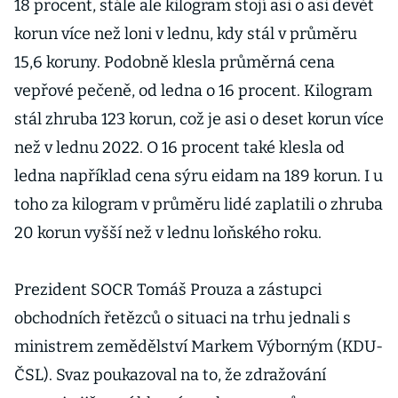
18 procent, stále ale kilogram stojí asi o asi devět
korun více než loni v lednu, kdy stál v průměru
15,6 koruny. Podobně klesla průměrná cena
vepřové pečeně, od ledna o 16 procent. Kilogram
stál zhruba 123 korun, což je asi o deset korun více
než v lednu 2022. O 16 procent také klesla od
ledna například cena sýru eidam na 189 korun. I u
toho za kilogram v průměru lidé zaplatili o zhruba
20 korun vyšší než v lednu loňského roku.
Prezident SOCR Tomáš Prouza a zástupci
obchodních řetězců o situaci na trhu jednali s
ministrem zemědělství Markem Výborným (KDU-
ČSL). Svaz poukazoval na to, že zdražování