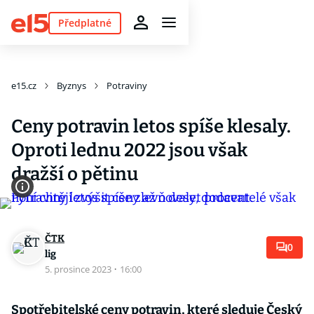
Předplatné
e15.cz
Byznys
Potraviny
Ceny potravin letos spíše klesaly.
Oproti lednu 2022 jsou však
dražší o pětinu
ČTK
0
lig
5. prosince 2023
·
16:00
Spotřebitelské ceny potravin, které sleduje Český