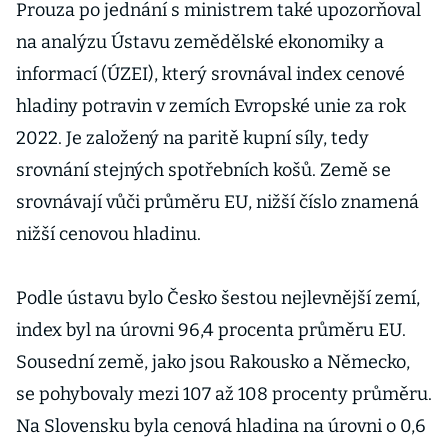
tenčí.
Prouza po jednání s ministrem také upozorňoval
Jihoevropanů
na analýzu Ústavu zemědělské ekonomiky a
m se
informací (ÚZEI), který srovnával index cenové
prodražuje
hladiny potravin v zemích Evropské unie za rok
pizza a paella
2022. Je založený na paritě kupní síly, tedy
srovnání stejných spotřebních košů. Země se
srovnávají vůči průměru EU, nižší číslo znamená
nižší cenovou hladinu.
Podle ústavu bylo Česko šestou nejlevnější zemí,
index byl na úrovni 96,4 procenta průměru EU.
Sousední země, jako jsou Rakousko a Německo,
se pohybovaly mezi 107 až 108 procenty průměru.
Na Slovensku byla cenová hladina na úrovni o 0,6