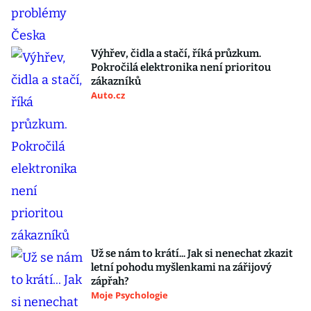
Výhřev, čidla a stačí, říká průzkum.
Pokročilá elektronika není prioritou
zákazníků
Auto.cz
Už se nám to krátí... Jak si nenechat zkazit
letní pohodu myšlenkami na zářijový
zápřah?
Moje Psychologie