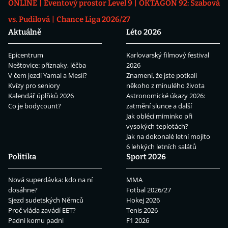
ONLINE
Eventový prostor Level 9
OKTAGON 92: Szabová
vs. Pudilová
Chance Liga 2026/27
Aktuálně
Léto 2026
Epicentrum
Karlovarský filmový festival
Neštovice: příznaky, léčba
2026
V čem jezdí Yamal a Mesii?
Znamení, že jste potkali
Kvízy pro seniory
někoho z minulého života
Kalendář úplňků 2026
Astronomické úkazy 2026:
Co je bodycount?
zatmění slunce a další
Jak obléci miminko při
vysokých teplotách?
Jak na dokonalé letní mojito
6 lehkých letních salátů
Politika
Sport 2026
Nová superdávka: kdo na ní
MMA
dosáhne?
Fotbal 2026/27
Sjezd sudetských Němců
Hokej 2026
Proč vláda zavádí EET?
Tenis 2026
Padni komu padni
F1 2026