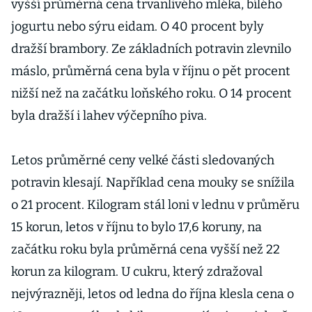
vyšší průměrná cena trvanlivého mléka, bílého
jogurtu nebo sýru eidam. O 40 procent byly
dražší brambory. Ze základních potravin zlevnilo
máslo, průměrná cena byla v říjnu o pět procent
nižší než na začátku loňského roku. O 14 procent
byla dražší i lahev výčepního piva.
Letos průměrné ceny velké části sledovaných
potravin klesají. Například cena mouky se snížila
o 21 procent. Kilogram stál loni v lednu v průměru
15 korun, letos v říjnu to bylo 17,6 koruny, na
začátku roku byla průměrná cena vyšší než 22
korun za kilogram. U cukru, který zdražoval
nejvýrazněji, letos od ledna do října klesla cena o