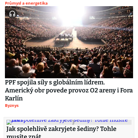
Průmysl a energetika
PPF spojila síly s globálním lídrem.
Americký obr povede provoz O2 areny i Fora
Karlín
Byznys
Jak spolehlivě zakryjete šediny? Tohle
musíte znát