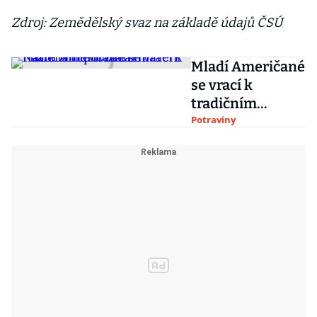
Zdroj: Zemědělský svaz na základě údajů ČSÚ
Mladí Američané
se vrací k
tradičním
povoláním.
Potraviny
Kariéru mění za
farmaření