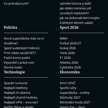
Co je bodycount?
zatmění slunce a další
Jak obléci miminko při
vysokých teplotách?
Jak na dokonalé letní mojito
6 lehkých letních salátů
Politika
Sport 2026
Nová superdávka: kdo na ní
MMA
dosáhne?
Fotbal 2026/27
Sjezd sudetských Němců
Hokej 2026
Proč vláda zavádí EET?
Tenis 2026
Padni komu padni
F1 2026
Výpověď z práce vzor
Atletika 2026
Divoký kačer
Cyklistika 2026
Technologie
Ekonomika
SpaceX na burze
Smrt OSVČ
Nejlepší telefony
Spořicí účty
Nejlepší AI zdarma
Superdávka – změny
Nejlepší chytré hodinky
Důchody 2027
Nejlepší VPN – srovnání
Minimální mzda 2027
Netflix filmy a seriály
Senior Pas – slevy