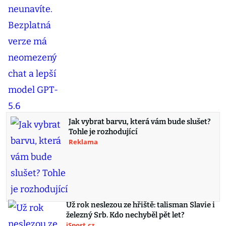
Jak vybrat barvu, která vám bude slušet?
Tohle je rozhodující
Reklama
Už rok neslezou ze hřiště: talisman Slavie i
železný Srb. Kdo nechyběl pět let?
iSport.cz