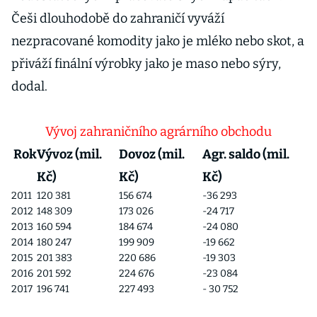
Češi dlouhodobě do zahraničí vyváží
nezpracované komodity jako je mléko nebo skot, a
přiváží finální výrobky jako je maso nebo sýry,
dodal.
Vývoj zahraničního agrárního obchodu
Rok
Vývoz (mil.
Dovoz (mil.
Agr. saldo (mil.
Kč)
Kč)
Kč)
2011
120 381
156 674
-36 293
2012
148 309
173 026
-24 717
2013
160 594
184 674
-24 080
2014
180 247
199 909
-19 662
2015
201 383
220 686
-19 303
2016
201 592
224 676
-23 084
2017
196 741
227 493
- 30 752