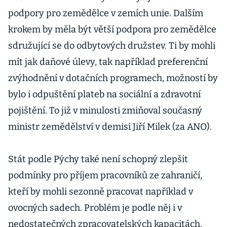
podpory pro zemědělce v zemích unie. Dalším
krokem by měla být větší podpora pro zemědělce
sdružující se do odbytových družstev. Ti by mohli
mít jak daňové úlevy, tak například preferenční
zvýhodnění v dotačních programech, možností by
bylo i odpuštění plateb na sociální a zdravotní
pojištění. To již v minulosti zmiňoval současný
ministr zemědělství v demisi Jiří Milek (za ANO).
Stát podle Pýchy také není schopný zlepšit
podmínky pro příjem pracovníků ze zahraničí,
kteří by mohli sezonně pracovat například v
ovocných sadech. Problém je podle něj i v
nedostatečných zpracovatelských kapacitách.