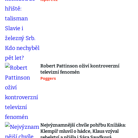
Robert Pattinson oživí kontroverzní
televizní fenomén
Poggers
Nejvýznamnější chvíle pohřbu Knížáka:
Klempíř mluvil o hádce, Klaus vzýval
rebelství a přišla i Sára Saudková