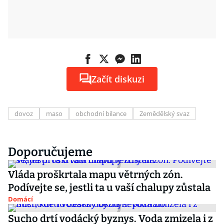
Začít diskuzi
dovoz
maso
obchodní bilance
Zemědělský svaz
Doporučujeme
Vláda proškrtala mapu větrných zón.
Podívejte se, jestli ta u vaší chalupy zůstala
Domácí
Sucho drtí vodácký byznys. Voda zmizela i z