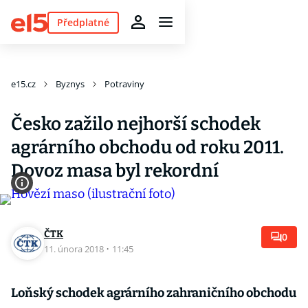
Předplatné
e15.cz
Byznys
Potraviny
Česko zažilo nejhorší schodek
agrárního obchodu od roku 2011.
Dovoz masa byl rekordní
ČTK
0
11. února 2018
·
11:45
Loňský schodek agrárního zahraničního obchodu