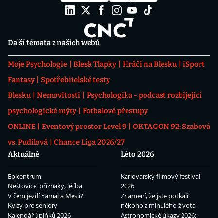
Další témata z našich webů
Moje Psychologie
Blesk Tlapky
Hráči na Blesku
iSport
Fantasy
Spotřebitelské testy
Blesku
Nemovitosti
Psychologika - podcast rozbíjející
psychologické mýty
Fotbalové přestupy
ONLINE
Eventový prostor Level 9
OKTAGON 92: Szabová
vs. Pudilová
Chance Liga 2026/27
Aktuálně
Léto 2026
Epicentrum
Karlovarský filmový festival
Neštovice: příznaky, léčba
2026
V čem jezdí Yamal a Mesii?
Znamení, že jste potkali
Kvízy pro seniory
někoho z minulého života
Kalendář úplňků 2026
Astronomické úkazy 2026: