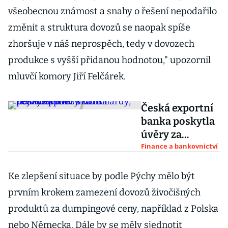
všeobecnou známost a snahy o řešení nepodařilo
změnit a struktura dovozů se naopak spíše
zhoršuje v náš neprospěch, tedy v dovozech
produkce s vyšší přidanou hodnotou," upozornil
mluvčí komory Jiří Felčárek.
Česká exportní
banka poskytla
úvěry za
miliardy,
Finance a bankovnictví
nejvíce peněz
šlo do
Ke zlepšení situace by podle Pýchy mělo být
zemědělství
prvním krokem zamezení dovozů živočišných
produktů za dumpingové ceny, například z Polska
nebo Německa. Dále by se měly sjednotit