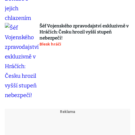
Šéf Vojenského zpravodajství exkluzivně v
Hráčích: Česku hrozil vyšší stupeň
nebezpečí!
Blesk hráči