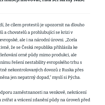
í, že cílem protestů je upozornit na dlouho
 a chovatelů a prohlubující se krizi v
vropské, ale i na národní úrovni. „Zcela
ně, že se Česká republika přihlásila ke
leňování orné půdy mimo produkci, ale
tnímu řešení nestability evropského trhu s
tně nekontrolovaných dovozů z Ruska přes
měna jen nepatrný dopad,“ myslí si Pýcha.
odporu zaměstnanosti na venkově, nekrácení
 zvířat a vrácení zdanění půdy na úroveň před