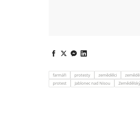
farmáři
protesty
zemědělci
zeměděl
protest
Jablonec nad Nisou
Zemědělský