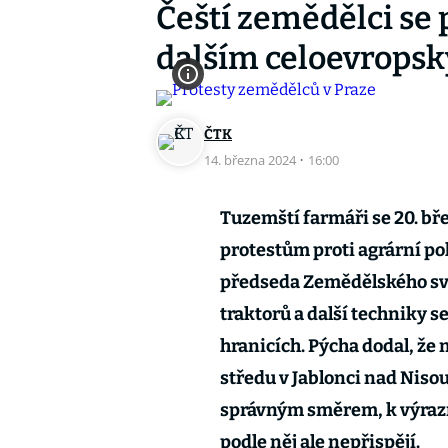
Čeští zemědělci se p
dalším celoevrops
ČTK
14. března 2024
·
16:00
Tuzemští farmáři se 20. bř
protestům proti agrární pol
předseda Zemědělského svaz
traktorů a další techniky s
hranicích. Pýcha dodal, že
středu v Jablonci nad Nisou
správným směrem, k výraz
podle něj ale nepřispějí.