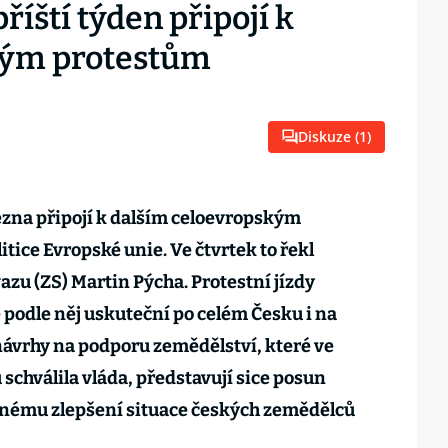
říští týden připojí k
kým protestům
Diskuze (
1
)
ezna připojí k dalším celoevropským
itice Evropské unie. Ve čtvrtek to řekl
u (ZS) Martin Pýcha. Protestní jízdy
e podle něj uskuteční po celém Česku i na
 návrhy na podporu zemědělství, které ve
 schválila vláda, představují sice posun
nému zlepšení situace českých zemědělců