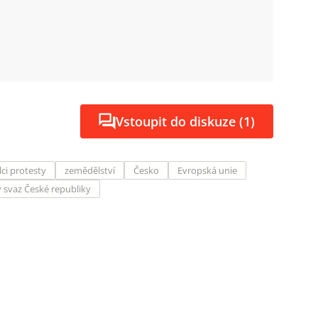
Vstoupit do diskuze (1)
ci protesty
zemědělství
Česko
Evropská unie
 svaz České republiky