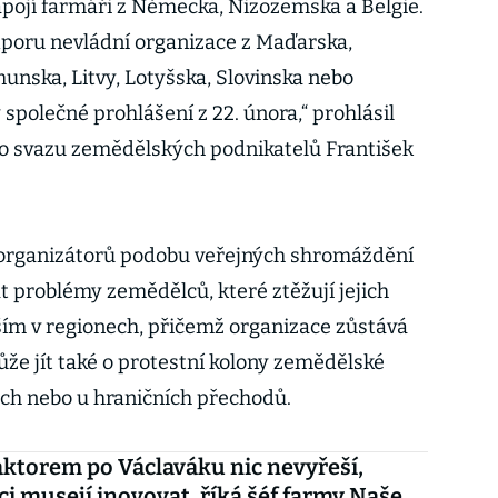
zapojí farmáři z Německa, Nizozemska a Belgie.
oru nevládní organizace z Maďarska,
unska, Litvy, Lotyšska, Slovinska nebo
společné prohlášení z 22. února,“ prohlásil
 svazu zemědělských podnikatelů František
organizátorů podobu veřejných shromáždění
at problémy zemědělců, které ztěžují jejich
ším v regionech, přičemž organizace zůstává
že jít také o protestní kolony zemědělské
ch nebo u hraničních přechodů.
raktorem po Václaváku nic nevyřeší,
i musejí inovovat, říká šéf farmy Naše