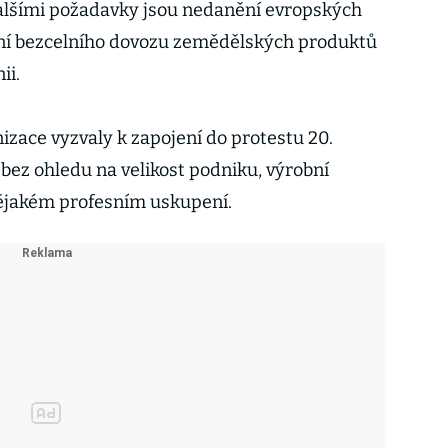
alšími požadavky jsou nedanění evropských
ní bezcelního dovozu zemědělských produktů
ii.
zace vyzvaly k zapojení do protestu 20.
ez ohledu na velikost podniku, výrobní
nějakém profesním uskupení.