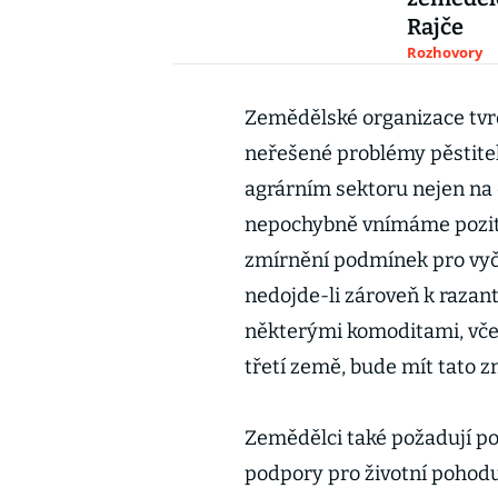
Rajče
Rozhovory
Zemědělské organizace tvrd
neřešené problémy pěstitelů
agrárním sektoru nejen na e
nepochybně vnímáme pozitiv
zmírnění podmínek pro vyč
nedojde-li zároveň k razan
některými komoditami, vče
třetí země, bude mít tato z
Zemědělci také požadují p
podpory pro životní pohodu