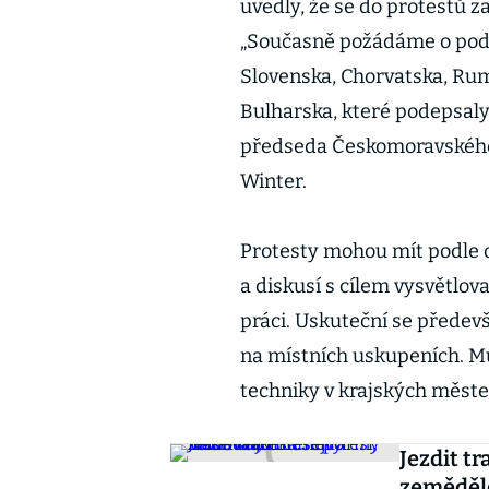
uvedly, že se do protestů 
„Současně požádáme o podp
Slovenska, Chorvatska, Rum
Bulharska, které podepsaly 
předseda Českomoravského
Winter.
Protesty mohou mít podle 
a diskusí s cílem vysvětlov
práci. Uskuteční se předev
na místních uskupeních. Mů
techniky v krajských měste
Jezdit t
zemědělc