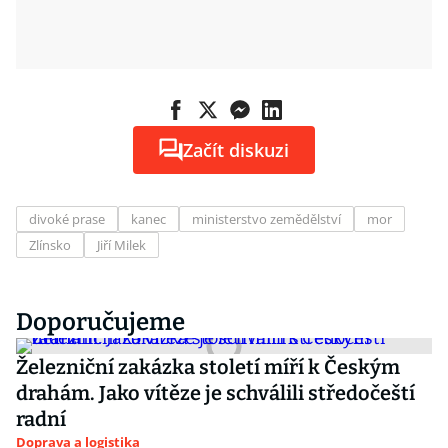
Začít diskuzi
divoké prase
kanec
ministerstvo zemědělství
mor
Zlínsko
Jiří Milek
Doporučujeme
Železniční zakázka století míří k Českým
drahám. Jako vítěze je schválili středočeští
radní
Doprava a logistika