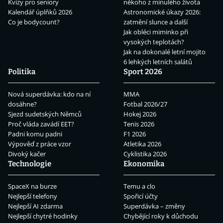
Kvízy pro seniory
někoho z minulého života
Kalendář úplňků 2026
Astronomické úkazy 2026:
Co je bodycount?
zatmění slunce a další
Jak obléci miminko při
vysokých teplotách?
Jak na dokonalé letní mojito
6 lehkých letních salátů
Politika
Sport 2026
Nová superdávka: kdo na ní
MMA
dosáhne?
Fotbal 2026/27
Sjezd sudetských Němců
Hokej 2026
Proč vláda zavádí EET?
Tenis 2026
Padni komu padni
F1 2026
Výpověď z práce vzor
Atletika 2026
Divoký kačer
Cyklistika 2026
Technologie
Ekonomika
SpaceX na burze
Temu a clo
Nejlepší telefony
Spořicí účty
Nejlepší AI zdarma
Superdávka – změny
Nejlepší chytré hodinky
Chybějící roky k důchodu