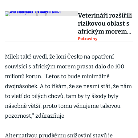
Veterináři rozšířili
rizikovou oblast s
africkým morem
na Zlínsku
Potraviny
Milek také uvedl, že loni Česko na opatření
souvisící s africkým morem prasat dalo do 100
milionů korun. "Letos to bude minimálně
dvojnásobek. A to říkám, že se nesmí stát, že nám
to vletí do bílých chovů, tam by ty škody byly
násobně větší, proto tomu věnujeme takovou
pozornost," zdůrazňuje.
Alternativou prudkému snižování stavů je