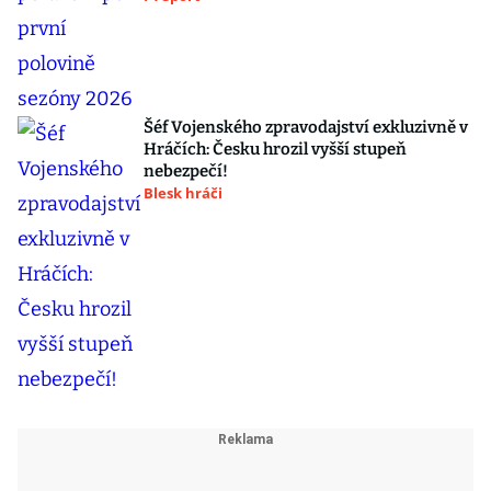
Šéf Vojenského zpravodajství exkluzivně v
Hráčích: Česku hrozil vyšší stupeň
nebezpečí!
Blesk hráči