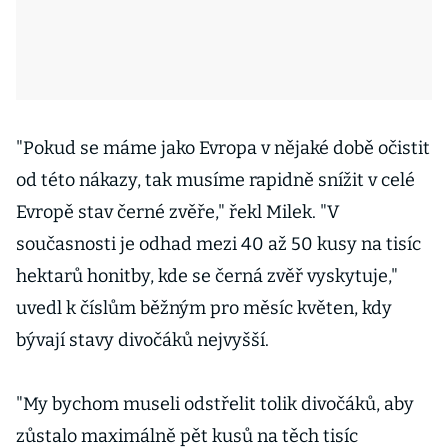
"Pokud se máme jako Evropa v nějaké době očistit
od této nákazy, tak musíme rapidně snížit v celé
Evropě stav černé zvěře," řekl Milek. "V
současnosti je odhad mezi 40 až 50 kusy na tisíc
hektarů honitby, kde se černá zvěř vyskytuje,"
uvedl k číslům běžným pro měsíc květen, kdy
bývají stavy divočáků nejvyšší.
"My bychom museli odstřelit tolik divočáků, aby
zůstalo maximálně pět kusů na těch tisíc