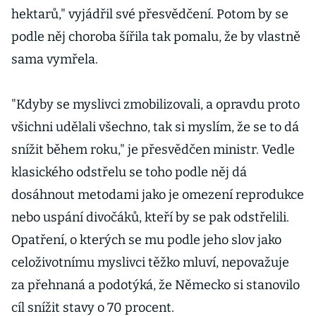
hektarů," vyjádřil své přesvědčení. Potom by se
podle něj choroba šířila tak pomalu, že by vlastně
sama vymřela.
"Kdyby se myslivci zmobilizovali, a opravdu proto
všichni udělali všechno, tak si myslím, že se to dá
snížit během roku," je přesvědčen ministr. Vedle
klasického odstřelu se toho podle něj dá
dosáhnout metodami jako je omezení reprodukce
nebo uspání divočáků, kteří by se pak odstřelili.
Opatření, o kterých se mu podle jeho slov jako
celoživotnímu myslivci těžko mluví, nepovažuje
za přehnaná a podotýká, že Německo si stanovilo
cíl snížit stavy o 70 procent.