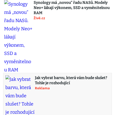
Synology má „novou“ řadu NASů. Modely
Neo+ lákají výkonem, SSD a vyměnitelnou
RAM
Živě.cz
Jak vybrat barvu, která vám bude slušet?
Tohle je rozhodující
Reklama