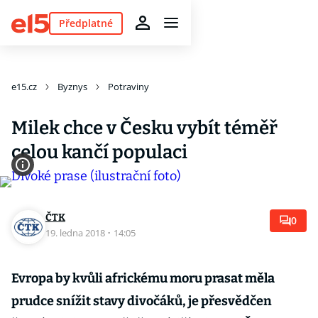
Předplatné
e15.cz
Byznys
Potraviny
Milek chce v Česku vybít téměř
celou kančí populaci
ČTK
0
19. ledna 2018
·
14:05
Evropa by kvůli africkému moru prasat měla
prudce snížit stavy divočáků, je přesvědčen