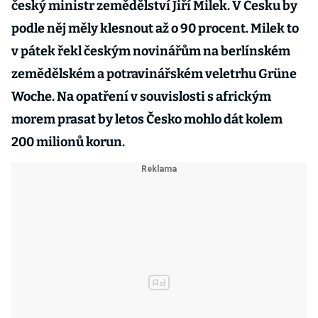
český ministr zemědělství Jiří Milek. V Česku by
podle něj měly klesnout až o 90 procent. Milek to
v pátek řekl českým novinářům na berlínském
zemědělském a potravinářském veletrhu Grüne
Woche. Na opatření v souvislosti s africkým
morem prasat by letos Česko mohlo dát kolem
200 milionů korun.