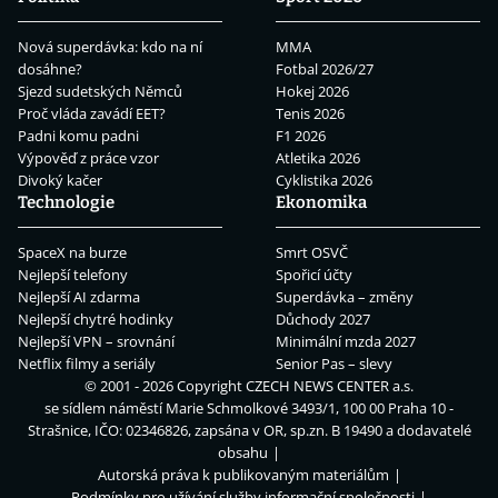
Nová superdávka: kdo na ní
MMA
dosáhne?
Fotbal 2026/27
Sjezd sudetských Němců
Hokej 2026
Proč vláda zavádí EET?
Tenis 2026
Padni komu padni
F1 2026
Výpověď z práce vzor
Atletika 2026
Divoký kačer
Cyklistika 2026
Technologie
Ekonomika
SpaceX na burze
Smrt OSVČ
Nejlepší telefony
Spořicí účty
Nejlepší AI zdarma
Superdávka – změny
Nejlepší chytré hodinky
Důchody 2027
Nejlepší VPN – srovnání
Minimální mzda 2027
Netflix filmy a seriály
Senior Pas – slevy
© 2001 - 2026 Copyright
CZECH NEWS CENTER a.s.
se sídlem náměstí Marie Schmolkové 3493/1, 100 00 Praha 10 -
Strašnice, IČO: 02346826, zapsána v OR, sp.zn. B 19490 a dodavatelé
obsahu
Autorská práva k publikovaným materiálům
Podmínky pro užívání služby informační společnosti