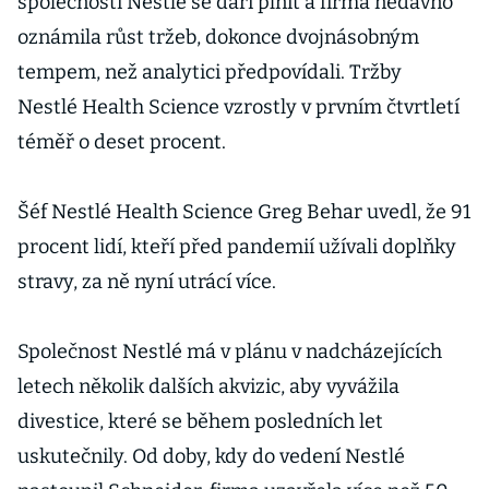
společnosti Nestlé se daří plnit a firma nedávno
oznámila růst tržeb, dokonce dvojnásobným
tempem, než analytici předpovídali. Tržby
Nestlé Health Science vzrostly v prvním čtvrtletí
téměř o deset procent.
Šéf Nestlé Health Science Greg Behar uvedl, že 91
procent lidí, kteří před pandemií užívali doplňky
stravy, za ně nyní utrácí více.
Společnost Nestlé má v plánu v nadcházejících
letech několik dalších akvizic, aby vyvážila
divestice, které se během posledních let
uskutečnily. Od doby, kdy do vedení Nestlé