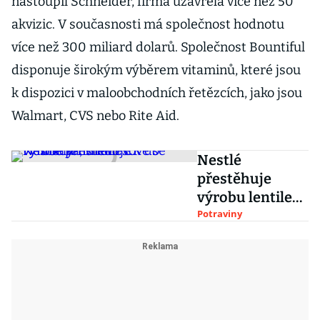
nastoupil Schneider, firma uzavřela více než 50
akvizic. V současnosti má společnost hodnotu
více než 300 miliard dolarů. Společnost Bountiful
disponuje širokým výběrem vitaminů, které jsou
k dispozici v maloobchodních řetězcích, jako jsou
Walmart, CVS nebo Rite Aid.
Nestlé
přestěhuje
výrobu lentilek
z ČR do
Potraviny
Německa, v
Holešově se
vyráběly 113 let