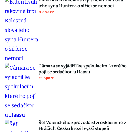
Biden kvůli rakovině trpí! Bolestná slova
jeho syna Huntera o šířící se nemoci
Blesk.cz
Câmara se vyjádřil ke spekulacím, které ho
pojí se sedačkou u Haasu
F1 Sport
Šéf Vojenského zpravodajství exkluzivně v
Hráčích: Česku hrozil vyšší stupeň