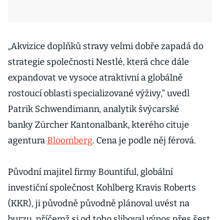
„Akvizice doplňků stravy velmi dobře zapadá do
strategie společnosti Nestlé, která chce dále
expandovat ve vysoce atraktivní a globálně
rostoucí oblasti specializované výživy,“ uvedl
Patrik Schwendimann, analytik švýcarské
banky Zürcher Kantonalbank, kterého cituje
agentura
Bloomberg
. Cena je podle něj férová.
Původní majitel firmy Bountiful, globální
investiční společnost Kohlberg Kravis Roberts
(KKR), ji původně původně plánoval uvést na
burzu, příčemž si od toho sliboval výnos přes šest