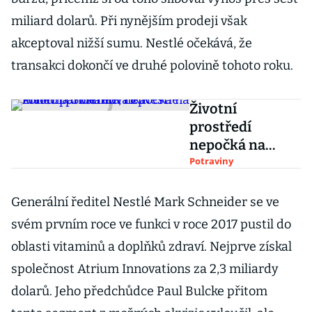
miliard dolarů. Při nynějším prodeji však
akceptoval nižší sumu. Nestlé očekává, že
transakci dokončí ve druhé polovině tohoto roku.
Životní
prostředí
nepočká na
konec
Potraviny
pandemie, říká
Martina
Generální ředitel Nestlé Mark Schneider se ve
Šilhánová z
svém prvním roce ve funkci v roce 2017 pustil do
Nestlé
oblasti vitaminů a doplňků zdraví. Nejprve získal
společnost Atrium Innovations za 2,3 miliardy
dolarů. Jeho předchůdce Paul Bulcke přitom