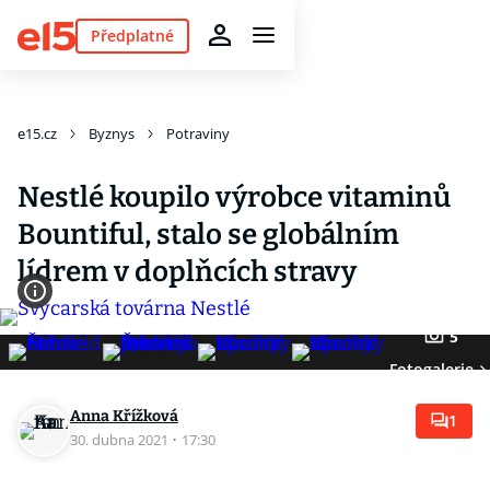
Předplatné
e15.cz
Byznys
Potraviny
Nestlé koupilo výrobce vitaminů
Bountiful, stalo se globálním
lídrem v doplňcích stravy
5
Fotogalerie
Anna Křížková
1
30. dubna 2021
·
17:30