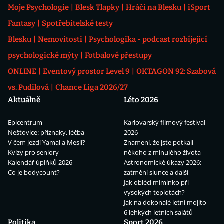
Moje Psychologie
Blesk Tlapky
Hráči na Blesku
iSport
Fantasy
Spotřebitelské testy
Blesku
Nemovitosti
Psychologika - podcast rozbíjející
psychologické mýty
Fotbalové přestupy
ONLINE
Eventový prostor Level 9
OKTAGON 92: Szabová
vs. Pudilová
Chance Liga 2026/27
Aktuálně
Léto 2026
Epicentrum
Karlovarský filmový festival
Neštovice: příznaky, léčba
2026
V čem jezdí Yamal a Mesii?
Znamení, že jste potkali
Kvízy pro seniory
někoho z minulého života
Kalendář úplňků 2026
Astronomické úkazy 2026:
Co je bodycount?
zatmění slunce a další
Jak obléci miminko při
vysokých teplotách?
Jak na dokonalé letní mojito
6 lehkých letních salátů
Politika
Sport 2026