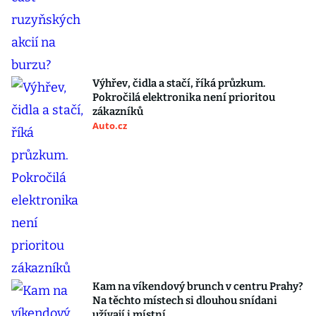
Výhřev, čidla a stačí, říká průzkum.
Pokročilá elektronika není prioritou
zákazníků
Auto.cz
Kam na víkendový brunch v centru Prahy?
Na těchto místech si dlouhou snídani
užívají i místní