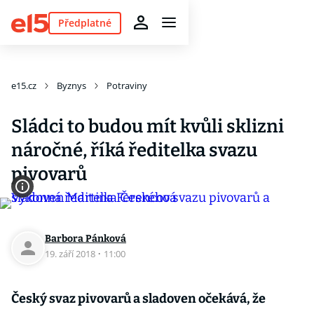
Předplatné
e15.cz
Byznys
Potraviny
Sládci to budou mít kvůli sklizni
náročné, říká ředitelka svazu
pivovarů
Barbora Pánková
19. září 2018
·
11:00
Český svaz pivovarů a sladoven očekává, že