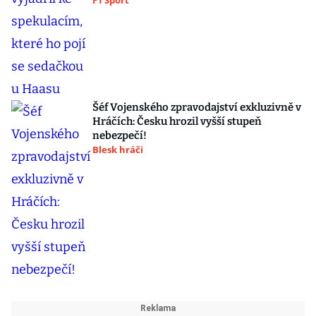
F1 Sport
Šéf Vojenského zpravodajství exkluzivně v
Hráčích: Česku hrozil vyšší stupeň
nebezpečí!
Blesk hráči