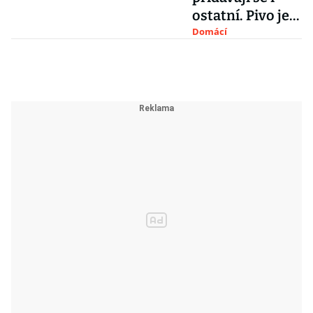
ostatní. Pivo je
nesmyslně
Domácí
levné, zní z
minipivovarů