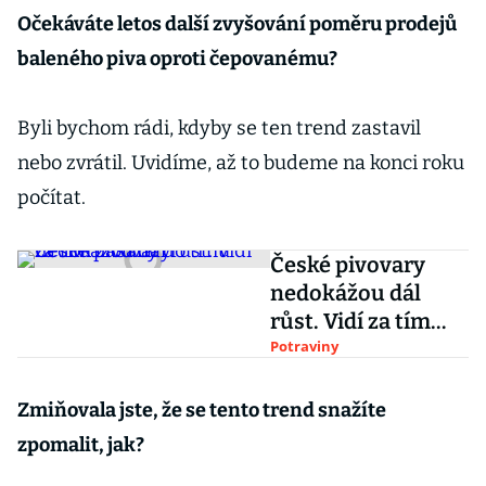
Očekáváte letos další zvyšování poměru prodejů
baleného piva oproti čepovanému?
Byli bychom rádi, kdyby se ten trend zastavil
nebo zvrátil. Uvidíme, až to budeme na konci roku
počítat.
České pivovary
nedokážou dál
růst. Vidí za tím
zásahy do trhu
Potraviny
Zmiňovala jste, že se tento trend snažíte
zpomalit, jak?