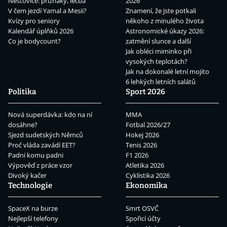
Neštovice: příznaky, léčba
2026
V čem jezdí Yamal a Mesii?
Znamení, že jste potkali
Kvízy pro seniory
někoho z minulého života
Kalendář úplňků 2026
Astronomické úkazy 2026:
Co je bodycount?
zatmění slunce a další
Jak obléci miminko při
vysokých teplotách?
Jak na dokonalé letní mojito
6 lehkých letních salátů
Politika
Sport 2026
Nová superdávka: kdo na ní
MMA
dosáhne?
Fotbal 2026/27
Sjezd sudetských Němců
Hokej 2026
Proč vláda zavádí EET?
Tenis 2026
Padni komu padni
F1 2026
Výpověď z práce vzor
Atletika 2026
Divoký kačer
Cyklistika 2026
Technologie
Ekonomika
SpaceX na burze
Smrt OSVČ
Nejlepší telefony
Spořicí účty