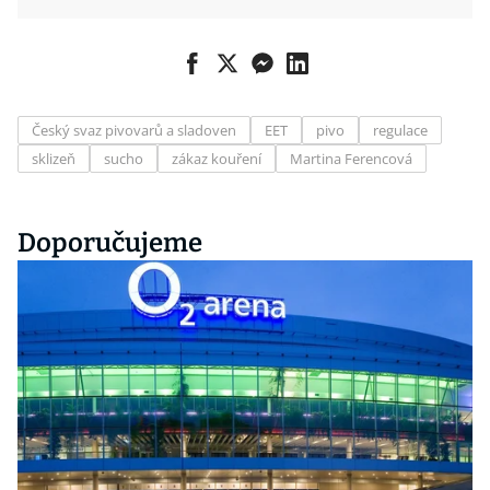
Český svaz pivovarů a sladoven
EET
pivo
regulace
sklizeň
sucho
zákaz kouření
Martina Ferencová
Doporučujeme