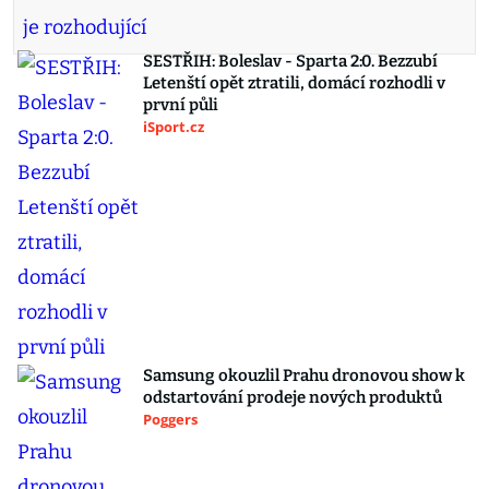
SESTŘIH: Boleslav - Sparta 2:0. Bezzubí
Letenští opět ztratili, domácí rozhodli v
první půli
iSport.cz
Samsung okouzlil Prahu dronovou show k
odstartování prodeje nových produktů
Poggers