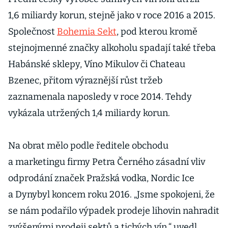
1,6 miliardy korun, stejně jako v roce 2016 a 2015.
Společnost
Bohemia Sekt
, pod kterou kromě
stejnojmenné značky alkoholu spadají také třeba
Habánské sklepy, Víno Mikulov či Chateau
Bzenec, přitom výraznější růst tržeb
zaznamenala naposledy v roce 2014. Tehdy
vykázala utržených 1,4 miliardy korun.
Na obrat mělo podle ředitele obchodu
a marketingu firmy Petra Černého zásadní vliv
odprodání značek Pražská vodka, Nordic Ice
a Dynybyl koncem roku 2016. „Jsme spokojeni, že
se nám podařilo výpadek prodeje lihovin nahradit
zvýšenými prodeji sektů a tichých vín,“ uvedl