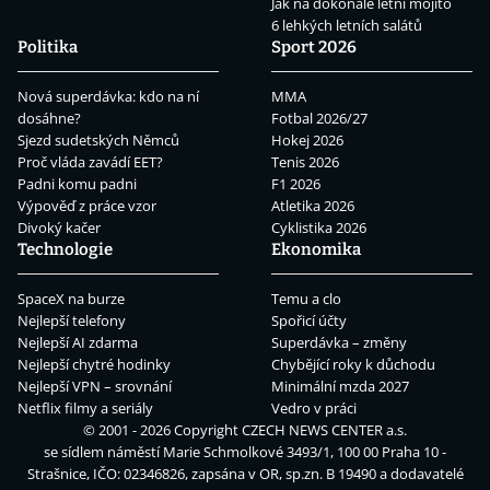
Jak na dokonalé letní mojito
6 lehkých letních salátů
Politika
Sport 2026
Nová superdávka: kdo na ní
MMA
dosáhne?
Fotbal 2026/27
Sjezd sudetských Němců
Hokej 2026
Proč vláda zavádí EET?
Tenis 2026
Padni komu padni
F1 2026
Výpověď z práce vzor
Atletika 2026
Divoký kačer
Cyklistika 2026
Technologie
Ekonomika
SpaceX na burze
Temu a clo
Nejlepší telefony
Spořicí účty
Nejlepší AI zdarma
Superdávka – změny
Nejlepší chytré hodinky
Chybějící roky k důchodu
Nejlepší VPN – srovnání
Minimální mzda 2027
Netflix filmy a seriály
Vedro v práci
© 2001 - 2026 Copyright
CZECH NEWS CENTER a.s.
se sídlem náměstí Marie Schmolkové 3493/1, 100 00 Praha 10 -
Strašnice, IČO: 02346826, zapsána v OR, sp.zn. B 19490 a dodavatelé