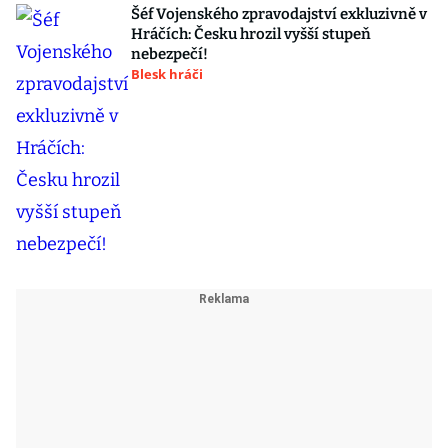
Šéf Vojenského zpravodajství exkluzivně v
Hráčích: Česku hrozil vyšší stupeň
nebezpečí!
Blesk hráči