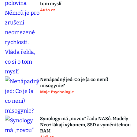
tom myslí
Auto.cz
Nenápadný jed: Co je (a co není)
misogynie?
Moje Psychologie
Synology má „novou“ řadu NASů. Modely
Neo+ lákají výkonem, SSD a vyměnitelnou
RAM