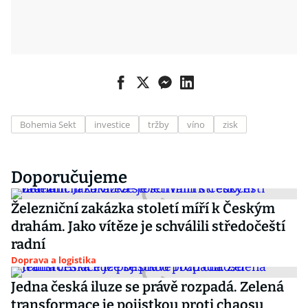
Bohemia Sekt
investice
tržby
víno
zisk
Doporučujeme
Železniční zakázka století míří k Českým
drahám. Jako vítěze je schválili středočeští
radní
Doprava a logistika
Jedna česká iluze se právě rozpadá. Zelená
transformace je pojistkou proti chaosu