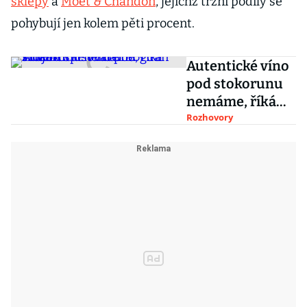
sklepy
a
Moët & Chandon
, jejichž tržní podíly se
pohybují jen kolem pěti procent.
Autentické víno
pod stokorunu
nemáme, říká
vinař a
Rozhovory
spisovatel
Bogdan Trojak