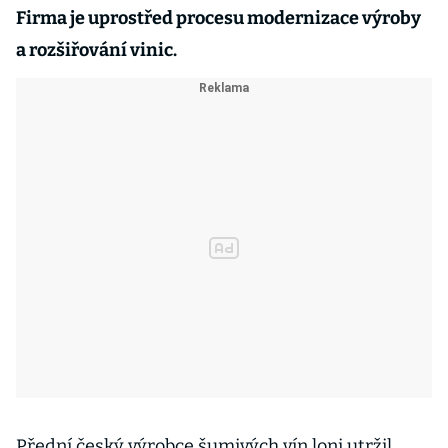
Firma je uprostřed procesu modernizace výroby
a rozšiřování vinic.
Přední český výrobce šumivých vín loni utržil