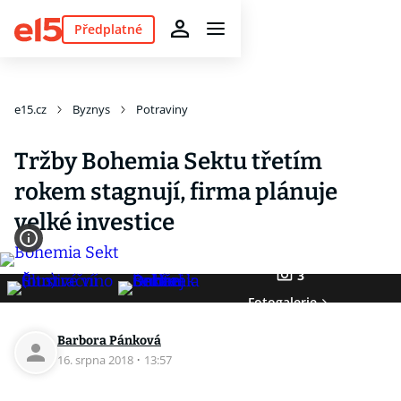
Předplatné
e15.cz
Byznys
Potraviny
Tržby Bohemia Sektu třetím
rokem stagnují, firma plánuje
velké investice
3
Fotogalerie
Barbora Pánková
16. srpna 2018
·
13:57