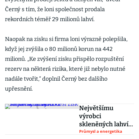
Černý s tím, že loni společnost prodala
rekordních téměř 29 milionů lahví.
Naopak na zisku si firma loni výrazně polepšila,
když jej zvýšila o 80 milionů korun na 442
milionů. „Ke zvýšení zisku přispělo rozpuštění
rezerv na některá rizika, které již nebylo nutné
nadále tvořit,“ doplnil Černý bez dalšího
upřesnění.
Největšímu
výrobci
skleněných lahví
klesl zisk z 258 na
Průmysl a energetika