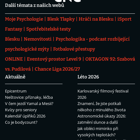
Další témata z našich webů
Moje Psychologie
Blesk Tlapky
Hráči na Blesku
iSport
Fantasy
Spotřebitelské testy
Blesku
Nemovitosti
Psychologika - podcast rozbíjející
psychologické mýty
Fotbalové přestupy
ONLINE
Eventový prostor Level 9
OKTAGON 92: Szabová
vs. Pudilová
Chance Liga 2026/27
Aktuálně
Léto 2026
Epicentrum
Karlovarský filmový festival
Neštovice: příznaky, léčba
2026
V čem jezdí Yamal a Mesii?
Znamení, že jste potkali
Kvízy pro seniory
někoho z minulého života
Kalendář úplňků 2026
Astronomické úkazy 2026:
Co je bodycount?
zatmění slunce a další
Jak obléci miminko při
vysokých teplotách?