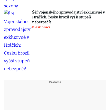
Šéf Vojenského zpravodajství exkluzivně v
Hráčích: Česku hrozil vyšší stupeň
nebezpečí!
Blesk hráči