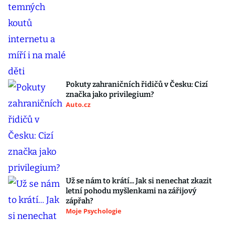
Pokuty zahraničních řidičů v Česku: Cizí
značka jako privilegium?
Auto.cz
Už se nám to krátí... Jak si nenechat zkazit
letní pohodu myšlenkami na zářijový
zápřah?
Moje Psychologie