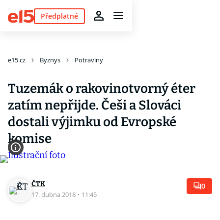
Předplatné
e15.cz
Byznys
Potraviny
Tuzemák o rakovinotvorný éter
zatím nepřijde. Češi a Slováci
dostali výjimku od Evropské
komise
ČTK
0
17. dubna 2018
·
11:45