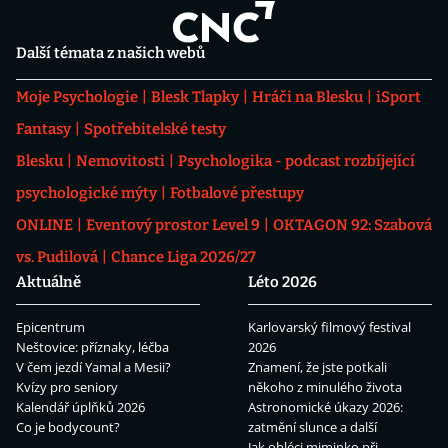
Další témata z našich webů
Moje Psychologie
Blesk Tlapky
Hráči na Blesku
iSport
Fantasy
Spotřebitelské testy
Blesku
Nemovitosti
Psychologika - podcast rozbíjející
psychologické mýty
Fotbalové přestupy
ONLINE
Eventový prostor Level 9
OKTAGON 92: Szabová
vs. Pudilová
Chance Liga 2026/27
Aktuálně
Léto 2026
Epicentrum
Karlovarský filmový festival
Neštovice: příznaky, léčba
2026
V čem jezdí Yamal a Mesii?
Znamení, že jste potkali
Kvízy pro seniory
někoho z minulého života
Kalendář úplňků 2026
Astronomické úkazy 2026:
Co je bodycount?
zatmění slunce a další
Jak obléci miminko při