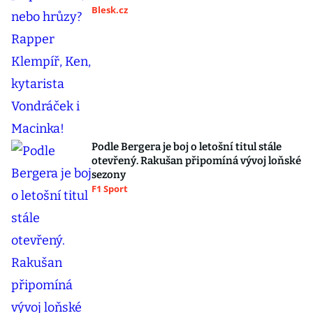
Blesk.cz
Podle Bergera je boj o letošní titul stále
otevřený. Rakušan připomíná vývoj loňské
sezony
F1 Sport