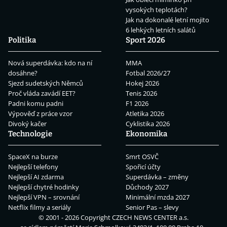
vysokých teplotách?
Jak na dokonalé letní mojito
6 lehkých letních salátů
Politika
Sport 2026
Nová superdávka: kdo na ní
MMA
dosáhne?
Fotbal 2026/27
Sjezd sudetských Němců
Hokej 2026
Proč vláda zavádí EET?
Tenis 2026
Padni komu padni
F1 2026
Výpověď z práce vzor
Atletika 2026
Divoký kačer
Cyklistika 2026
Technologie
Ekonomika
SpaceX na burze
Smrt OSVČ
Nejlepší telefony
Spořicí účty
Nejlepší AI zdarma
Superdávka – změny
Nejlepší chytré hodinky
Důchody 2027
Nejlepší VPN – srovnání
Minimální mzda 2027
Netflix filmy a seriály
Senior Pas – slevy
© 2001 - 2026 Copyright
CZECH NEWS CENTER a.s.