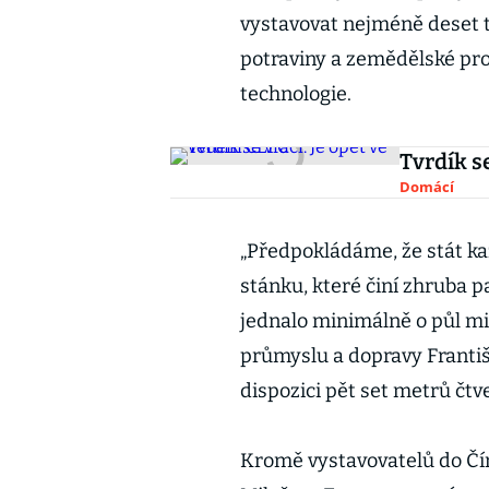
vystavovat nejméně deset t
potraviny a zemědělské pro
technologie.
Tvrdík s
Domácí
„Předpokládáme, že stát ka
stánku, které činí zhruba p
jednalo minimálně o půl mi
průmyslu a dopravy Františ
dispozici pět set metrů čtv
Kromě vystavovatelů do Čín