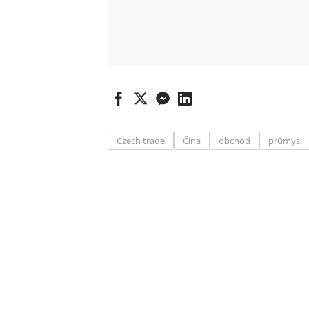
Czech trade
Čína
obchod
průmysl