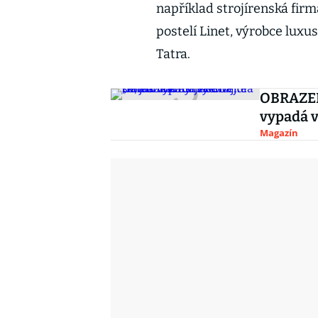
například strojírenská fir
postelí Linet, výrobce luxu
Tatra.
OBRAZEM:
vypadá v
Magazín