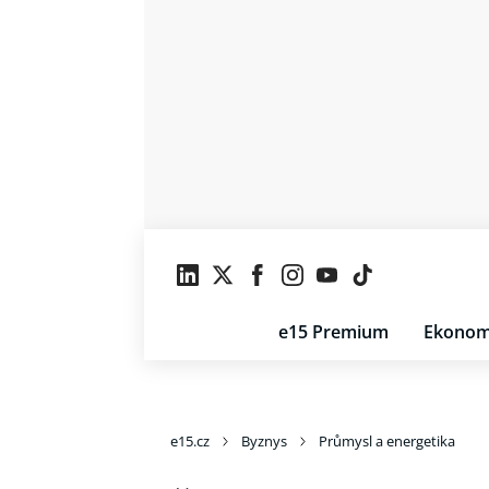
e15 Premium
Ekonom
e15.cz
Byznys
Průmysl a energetika