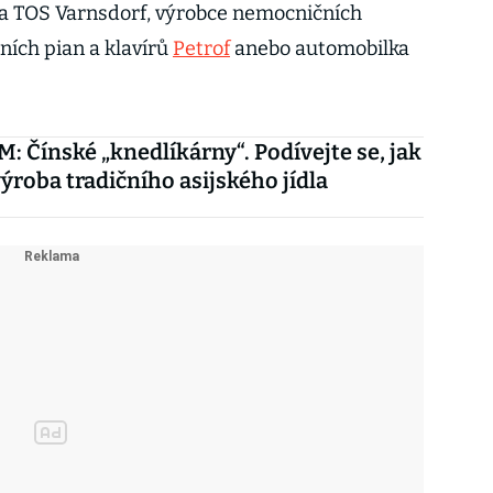
ma TOS Varnsdorf, výrobce nemocničních
sních pian a klavírů
Petrof
anebo automobilka
 Čínské „knedlíkárny“. Podívejte se, jak
ýroba tradičního asijského jídla