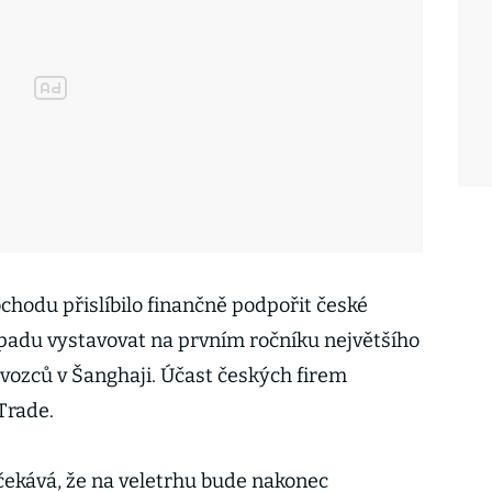
chodu přislíbilo finančně podpořit české
topadu vystavovat na prvním ročníku největšího
vozců v Šanghaji. Účast českých firem
Trade.
čekává, že na veletrhu bude nakonec