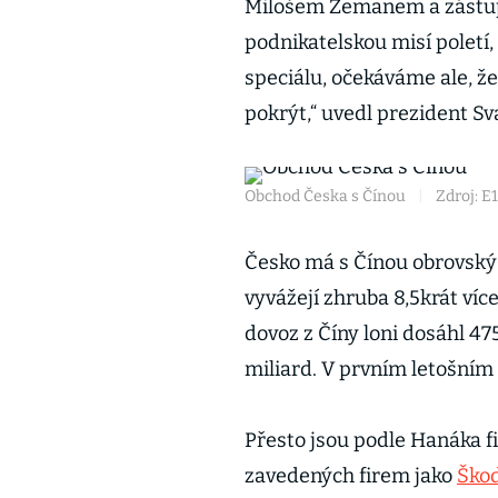
Milošem Zemanem a zástupci
podnikatelskou misí poletí,
speciálu, očekáváme ale, ž
pokrýt,“ uvedl prezident S
Obchod Česka s Čínou
|
Zdroj: E
Česko má s Čínou obrovský 
vyvážejí zhruba 8,5krát víc
dovoz z Číny loni dosáhl 47
miliard. V prvním letošním č
Přesto jsou podle Hanáka f
zavedených firem jako
Ško