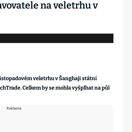
vovatele na veletrhu v
listopadovém veletrhu v Šanghaji státní
chTrade. Celkem by se mohla vyšplhat na půl