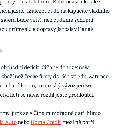
 čtyř desítek firem. Kolik účastníků ale s
 není jasné. „Záležet bude na kapacitě vládního
e zájem bude větší, než budeme schopni
vazu průmyslu a dopravy Jaroslav Hanák.
15
obchodní deficit. Číňané do tuzemska
e zboží než české firmy do říše středu. Zatímco
5 miliard korun, tuzemský vývoz jen 56
tvrtletí se navíc rozdíl ještě prohloubil.
irmy, jimž se v Číně mimořádně daří. Mimo
da Auto
nebo
Home Credit
mezi ně patří