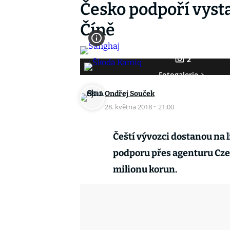
Česko podpoří vysta
Číně
2
Fotogalerie
Ondřej Souček
28. května 2018
·
21:00
Čeští vývozci dostanou na 
podporu přes agenturu Cze
milionu korun.