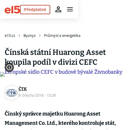
Předplatné
e15.cz
Byznys
Průmysl a energetika
Čínská státní Huarong Asset
koupila podíl v divizi CEFC
ČTK
9. března 2018
·
13:28
Čínský správce majetku Huarong Asset
Management Co. Ltd., kterého kontroluje stát,