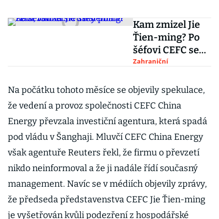
Kam zmizel Jie
Ťien-ming? Po
šéfovi CEFC se
slehla zem,
Zahraniční
všímá si ruský
portál
Na počátku tohoto měsíce se objevily spekulace,
že vedení a provoz společnosti CEFC China
Energy převzala investiční agentura, která spadá
pod vládu v Šanghaji. Mluvčí CEFC China Energy
však agentuře Reuters řekl, že firmu o převzetí
nikdo neinformoval a že ji nadále řídí současný
management. Navíc se v médiích objevily zprávy,
že předseda představenstva CEFC Jie Ťien-ming
je vyšetřován kvůli podezření z hospodářské