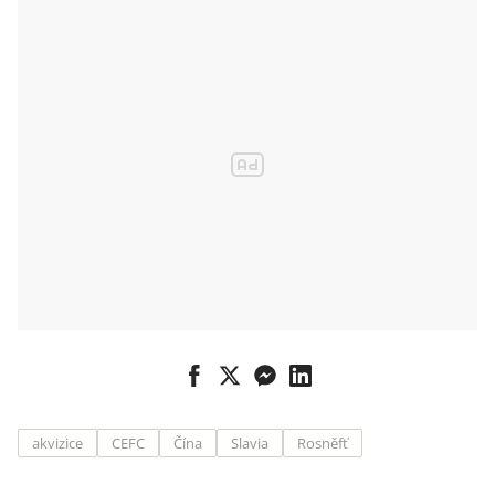
akvizice
CEFC
Čína
Slavia
Rosněfť