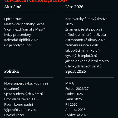
vs. Pudilová
Chance Liga 2026/27
Aktuálně
Léto 2026
Epicentrum
Karlovarský filmový festival
Neštovice: příznaky, léčba
2026
V čem jezdí Yamal a Mesii?
Znamení, že jste potkali
Kvízy pro seniory
někoho z minulého života
Kalendář úplňků 2026
Astronomické úkazy 2026:
Co je bodycount?
zatmění slunce a další
Jak obléci miminko při
vysokých teplotách?
Jak na dokonalé letní mojito
6 lehkých letních salátů
Politika
Sport 2026
Nová superdávka: kdo na ní
MMA
dosáhne?
Fotbal 2026/27
Sjezd sudetských Němců
Hokej 2026
Proč vláda zavádí EET?
Tenis 2026
Padni komu padni
F1 2026
Výpověď z práce vzor
Atletika 2026
Divoký kačer
Cyklistika 2026