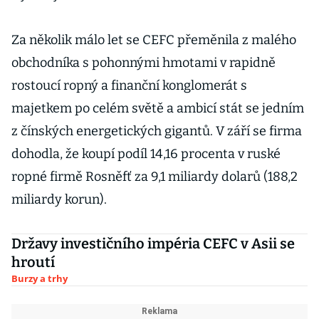
Za několik málo let se CEFC přeměnila z malého
obchodníka s pohonnými hmotami v rapidně
rostoucí ropný a finanční konglomerát s
majetkem po celém světě a ambicí stát se jedním
z čínských energetických gigantů. V září se firma
dohodla, že koupí podíl 14,16 procenta v ruské
ropné firmě Rosněfť za 9,1 miliardy dolarů (188,2
miliardy korun).
Državy investičního impéria CEFC v Asii se
hroutí
Burzy a trhy