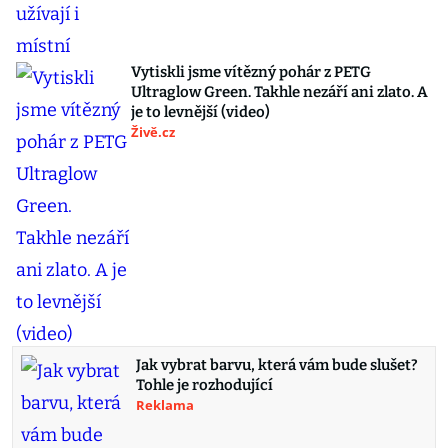
Vytiskli jsme vítězný pohár z PETG
Ultraglow Green. Takhle nezáří ani zlato. A
je to levnější (video)
Živě.cz
Jak vybrat barvu, která vám bude slušet?
Tohle je rozhodující
Reklama