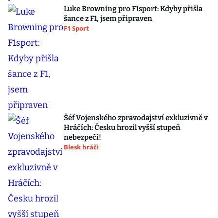
Luke Browning pro F1sport: Kdyby přišla
šance z F1, jsem připraven
F1 Sport
Šéf Vojenského zpravodajství exkluzivně v
Hráčích: Česku hrozil vyšší stupeň
nebezpečí!
Blesk hráči