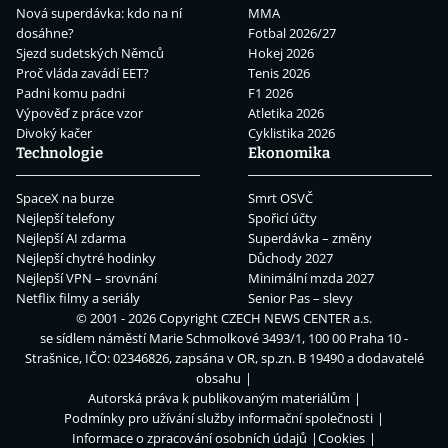
Nová superdávka: kdo na ní
MMA
dosáhne?
Fotbal 2026/27
Sjezd sudetských Němců
Hokej 2026
Proč vláda zavádí EET?
Tenis 2026
Padni komu padni
F1 2026
Výpověď z práce vzor
Atletika 2026
Divoký kačer
Cyklistika 2026
Technologie
Ekonomika
SpaceX na burze
Smrt OSVČ
Nejlepší telefony
Spořicí účty
Nejlepší AI zdarma
Superdávka – změny
Nejlepší chytré hodinky
Důchody 2027
Nejlepší VPN – srovnání
Minimální mzda 2027
Netflix filmy a seriály
Senior Pas – slevy
© 2001 - 2026 Copyright
CZECH NEWS CENTER a.s.
se sídlem náměstí Marie Schmolkové 3493/1, 100 00 Praha 10 -
Strašnice, IČO: 02346826, zapsána v OR, sp.zn. B 19490 a dodavatelé
obsahu
Autorská práva k publikovaným materiálům
Podmínky pro užívání služby informační společnosti
Informace o zpracování osobních údajů
Cookies