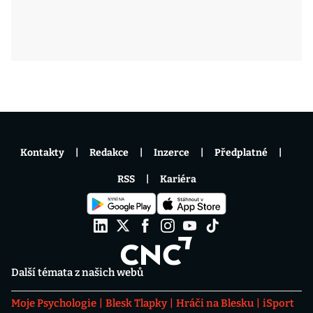
Kontakty
Redakce
Inzerce
Předplatné
RSS
Kariéra
Další témata z našich webů
Moje Psychologie
Blesk Tlapky
Hráči na Blesku
iSport