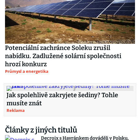
Potenciální zachránce Soleku zrušil
nabídku. Zadlužené solární společnosti
hrozí konkurz
Průmysl a energetika
Jak spolehlivě zakryjete šediny? Tohle
musíte znát
Reklama
Články z jiných titulů
Decroix s Havránkem dováděli v Polsku,