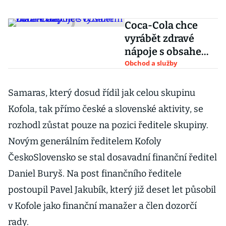
Coca-Cola chce
vyrábět zdravé
nápoje s obsahem
marihuany
Obchod a služby
Samaras, který dosud řídil jak celou skupinu
Kofola, tak přímo české a slovenské aktivity, se
rozhodl zůstat pouze na pozici ředitele skupiny.
Novým generálním ředitelem Kofoly
ČeskoSlovensko se stal dosavadní finanční ředitel
Daniel Buryš. Na post finančního ředitele
postoupil Pavel Jakubík, který již deset let působil
v Kofole jako finanční manažer a člen dozorčí
rady.