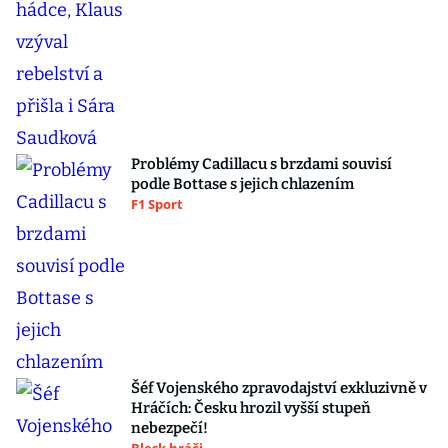
Problémy Cadillacu s brzdami souvisí
podle Bottase s jejich chlazením
F1 Sport
Šéf Vojenského zpravodajství exkluzivně v
Hráčích: Česku hrozil vyšší stupeň
nebezpečí!