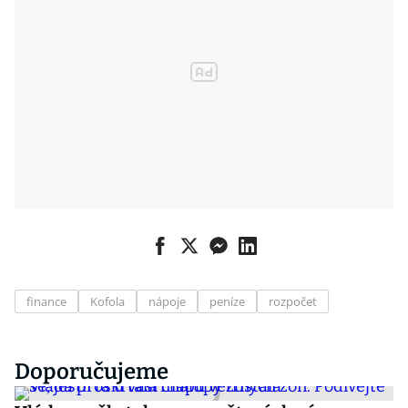
finance
Kofola
nápoje
peníze
rozpočet
Doporučujeme