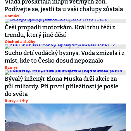
Vláda proškrtala mapu větrných zón.
Podívejte se, jestli ta u vaší chalupy zůstala
Domácí
Češi propadli motorkám. Král trhu těží z
trendu, který jiné děsí
Obchod a služby
Sucho drtí vodácký byznys. Voda zmizela i z
míst, kde to Česko dosud nepoznalo
Byznys
Bývalý inženýr Elona Muska drží akcie za
půl miliardy. Při první příležitosti je pošle
do světa
Burzy a trhy