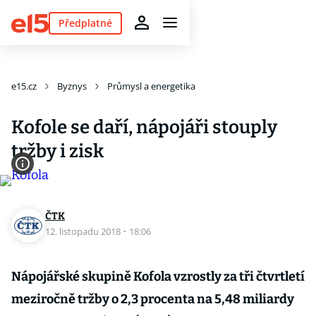
Předplatné
e15.cz
Byznys
Průmysl a energetika
Kofole se daří, nápojáři stouply
tržby i zisk
ČTK
12. listopadu 2018
·
18:06
Nápojářské skupině Kofola vzrostly za tři čtvrtletí
meziročně tržby o 2,3 procenta na 5,48 miliardy