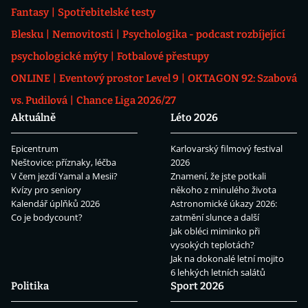
Fantasy
Spotřebitelské testy
Blesku
Nemovitosti
Psychologika - podcast rozbíjející
psychologické mýty
Fotbalové přestupy
ONLINE
Eventový prostor Level 9
OKTAGON 92: Szabová
vs. Pudilová
Chance Liga 2026/27
Aktuálně
Léto 2026
Epicentrum
Karlovarský filmový festival
Neštovice: příznaky, léčba
2026
V čem jezdí Yamal a Mesii?
Znamení, že jste potkali
Kvízy pro seniory
někoho z minulého života
Kalendář úplňků 2026
Astronomické úkazy 2026:
Co je bodycount?
zatmění slunce a další
Jak obléci miminko při
vysokých teplotách?
Jak na dokonalé letní mojito
6 lehkých letních salátů
Politika
Sport 2026