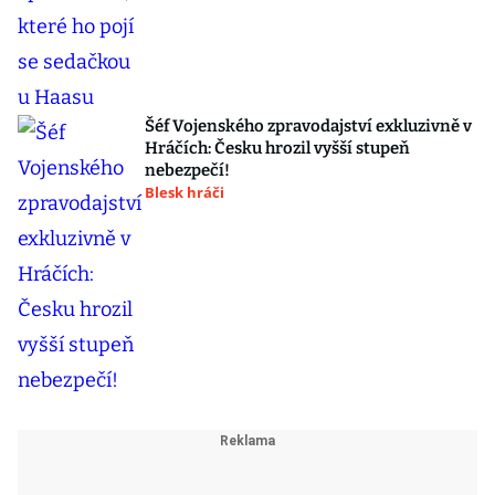
Šéf Vojenského zpravodajství exkluzivně v
Hráčích: Česku hrozil vyšší stupeň
nebezpečí!
Blesk hráči