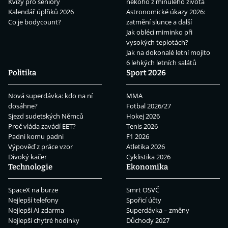
Kvízy pro seniory
někoho z minulého života
Kalendář úplňků 2026
Astronomické úkazy 2026:
Co je bodycount?
zatmění slunce a další
Jak obléci miminko při
vysokých teplotách?
Jak na dokonalé letní mojito
6 lehkých letních salátů
Politika
Sport 2026
Nová superdávka: kdo na ní
MMA
dosáhne?
Fotbal 2026/27
Sjezd sudetských Němců
Hokej 2026
Proč vláda zavádí EET?
Tenis 2026
Padni komu padni
F1 2026
Výpověď z práce vzor
Atletika 2026
Divoký kačer
Cyklistika 2026
Technologie
Ekonomika
SpaceX na burze
Smrt OSVČ
Nejlepší telefony
Spořicí účty
Nejlepší AI zdarma
Superdávka – změny
Nejlepší chytré hodinky
Důchody 2027