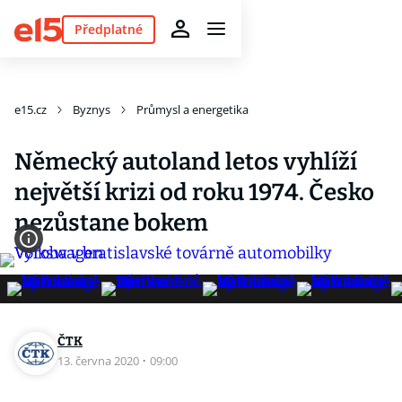
Předplatné
e15.cz
Byznys
Průmysl a energetika
Německý autoland letos vyhlíží
největší krizi od roku 1974. Česko
nezůstane bokem
ČTK
13. června 2020
·
09:00