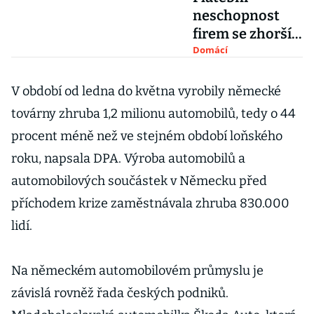
neschopnost
firem se zhorší.
Výrobní řetězce
Domácí
mohou padat
jako domino
V období od ledna do května vyrobily německé
továrny zhruba 1,2 milionu automobilů, tedy o 44
procent méně než ve stejném období loňského
roku, napsala DPA. Výroba automobilů a
automobilových součástek v Německu před
příchodem krize zaměstnávala zhruba 830.000
lidí.
Na německém automobilovém průmyslu je
závislá rovněž řada českých podniků.