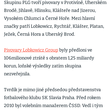
Skupinu PLG tvoří pivovary v Protivíně, Uherském
Brodě, Jihlavě, Hlinsku, Klášteře nad Jizerou,
Vysokém Chlumci a Černé Hoře. Mezi hlavní
značky patří Lobkowicz, Rychtář, Klášter, Platan,
Ježek, Černá Hora a Uherský Brod.
Pivovary Lobkowicz Group
byly předloni ve
106milionové ztrátě s obratem 1,25 miliardy
korun, loňské výsledky zatím skupina
nezveřejnila.
Tvrdík je mimo jiné předsedou představenstva
fotbalového klubu SK Slavia Praha. Před rokem
2010 byl volebním manažerem ČSSD. Vedl i tým