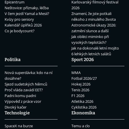
Epicentrum
Karlovarský filmový festival
Neštovice: příznaky, léčba
2026
V čem jezdí Yamal a Mesii?
Znamení, že jste potkali
Kvízy pro seniory
někoho z minulého života
Kalendář úplňků 2026
Astronomické úkazy 2026:
Co je bodycount?
zatmění slunce a další
Jak obléci miminko při
vysokých teplotách?
Jak na dokonalé letní mojito
6 lehkých letních salátů
Politika
Sport 2026
Nová superdávka: kdo na ní
MMA
dosáhne?
Fotbal 2026/27
Sjezd sudetských Němců
Hokej 2026
Proč vláda zavádí EET?
Tenis 2026
Padni komu padni
F1 2026
Výpověď z práce vzor
Atletika 2026
Divoký kačer
Cyklistika 2026
Technologie
Ekonomika
SpaceX na burze
Temu a clo