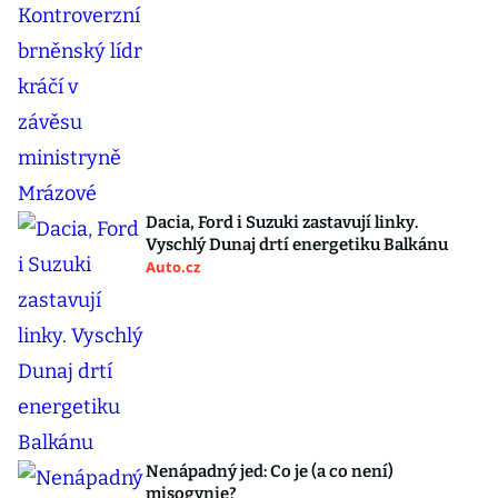
Dacia, Ford i Suzuki zastavují linky.
Vyschlý Dunaj drtí energetiku Balkánu
Auto.cz
Nenápadný jed: Co je (a co není)
misogynie?