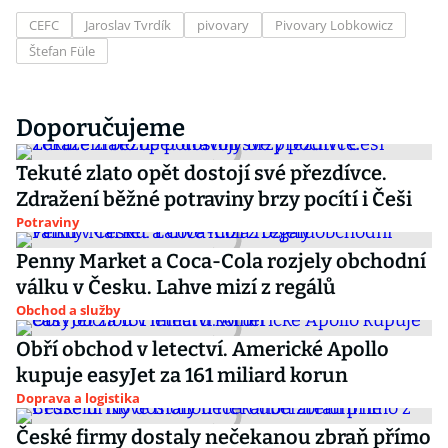
CEFC
Jaroslav Tvrdík
pivovary
Pivovary Lobkowicz
Štefan Füle
Doporučujeme
Tekuté zlato opět dostojí své přezdívce.
Zdražení běžné potraviny brzy pocítí i Češi
Potraviny
Penny Market a Coca-Cola rozjely obchodní
válku v Česku. Lahve mizí z regálů
Obchod a služby
Obří obchod v letectví. Americké Apollo
kupuje easyJet za 161 miliard korun
Doprava a logistika
České firmy dostaly nečekanou zbraň přímo