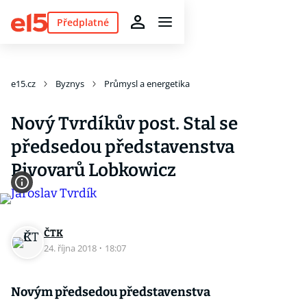
Předplatné
e15.cz
Byznys
Průmysl a energetika
Nový Tvrdíkův post. Stal se
předsedou představenstva
Pivovarů Lobkowicz
ČTK
24. října 2018
·
18:07
Novým předsedou představenstva