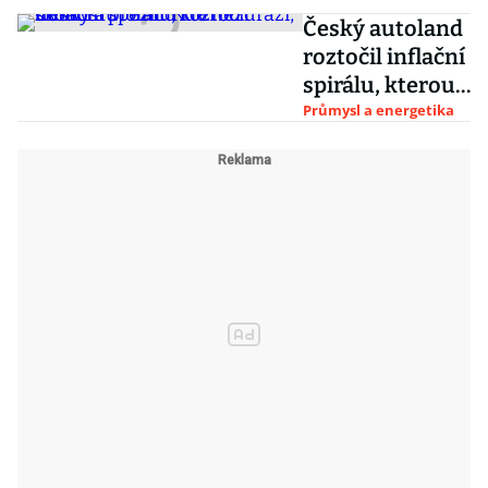
Český autoland
roztočil inflační
spirálu, kterou
nemusí přežít.
Průmysl a energetika
Kdo nezdraží,
skončí