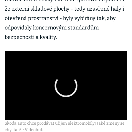
že externí skladové plochy - tedy uzavřené haly i
otevřená prostranství - byly vybírány tak, aby
odpovídaly koncernovým standardům
bezpečnosti a kvality.
Škoda auto chce prodávat už jen elektromobily! Jaké změny se
chystají? • Videohub