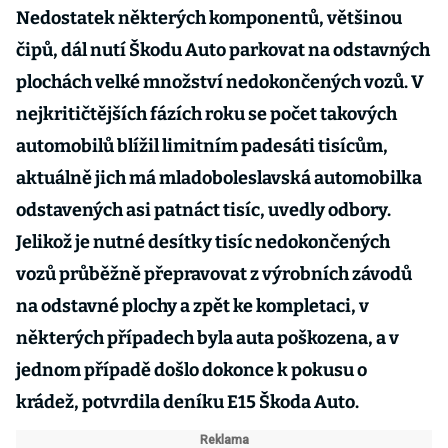
Nedostatek některých komponentů, většinou
čipů, dál nutí Škodu Auto parkovat na odstavných
plochách velké množství nedokončených vozů. V
nejkritičtějších fázích roku se počet takových
automobilů blížil limitním padesáti tisícům,
aktuálně jich má mladoboleslavská automobilka
odstavených asi patnáct tisíc, uvedly odbory.
Jelikož je nutné desítky tisíc nedokončených
vozů průběžně přepravovat z výrobních závodů
na odstavné plochy a zpět ke kompletaci, v
některých případech byla auta poškozena, a v
jednom případě došlo dokonce k pokusu o
krádež, potvrdila deníku E15 Škoda Auto.