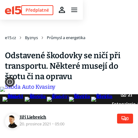
Předplatné
e15.cz
Byznys
Průmysl a energetika
Odstavené škodovky se ničí při
transportu. Některé musejí do
šrotu či na opravu
21
Fotogalerie
Jiří Liebreich
0
20. prosince 2021
·
05:00