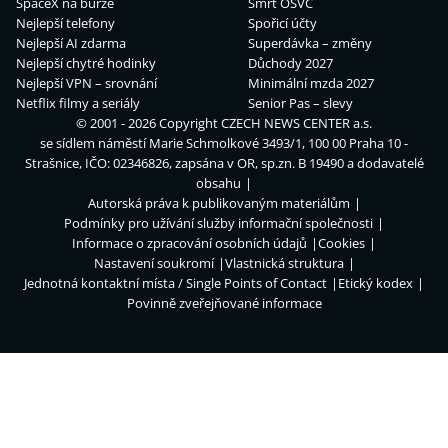
SpaceX na burze
Smrt OSVČ
Nejlepší telefony
Spořicí účty
Nejlepší AI zdarma
Superdávka – změny
Nejlepší chytré hodinky
Důchody 2027
Nejlepší VPN – srovnání
Minimální mzda 2027
Netflix filmy a seriály
Senior Pas – slevy
© 2001 - 2026 Copyright
CZECH NEWS CENTER a.s.
se sídlem náměstí Marie Schmolkové 3493/1, 100 00 Praha 10 -
Strašnice, IČO: 02346826, zapsána v OR, sp.zn. B 19490 a dodavatelé
obsahu
Autorská práva k publikovaným materiálům
Podmínky pro užívání služby informační společnosti
Informace o zpracování osobních údajů
Cookies
Nastavení soukromí
Vlastnická struktura
Jednotná kontaktní místa / Single Points of Contact
Etický kodex
Povinně zveřejňované informace