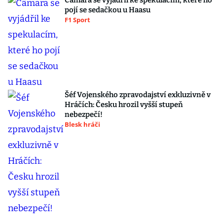
Câmara se vyjádřil ke spekulacím, které ho
pojí se sedačkou u Haasu
F1 Sport
Šéf Vojenského zpravodajství exkluzivně v
Hráčích: Česku hrozil vyšší stupeň
nebezpečí!
Blesk hráči