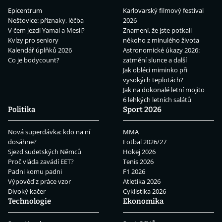
Epicentrum
Karlovarský filmový festival
Neštovice: příznaky, léčba
2026
V čem jezdí Yamal a Mesii?
Znamení, že jste potkali
Kvízy pro seniory
někoho z minulého života
Kalendář úplňků 2026
Astronomické úkazy 2026:
Co je bodycount?
zatmění slunce a další
Jak obléci miminko při
vysokých teplotách?
Jak na dokonalé letní mojito
6 lehkých letních salátů
Politika
Sport 2026
Nová superdávka: kdo na ní
MMA
dosáhne?
Fotbal 2026/27
Sjezd sudetských Němců
Hokej 2026
Proč vláda zavádí EET?
Tenis 2026
Padni komu padni
F1 2026
Výpověď z práce vzor
Atletika 2026
Divoký kačer
Cyklistika 2026
Technologie
Ekonomika