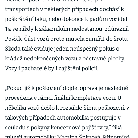
transportech v některých případech dochází k
poškrábání laku, nebo dokonce k pádům vozidel.
Ta se nikdy k zákazníkům nedostanou, zdůraznil
Povšík. Část vozů proto musela zamířit do šrotu.
Škoda také eviduje jeden neúspěšný pokus o
krádež nedokončených vozů z odstavné plochy.
Vozy i pachatelé byli zajištěni policií.
„Pokud již k poškození dojde, oprava je následně
provedena v rámci finální kompletace vozu. U
několika vozů došlo k rozsáhlejšímu poškození, v
takových případech automobilka postupuje v
souladu s pokyny koncernové pojišťovny,“ říká
mluvčí automobilky Martina Špittová. Připomíná,