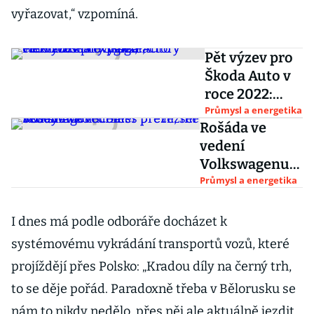
vyřazovat,“ vzpomíná.
Pět výzev pro
Škoda Auto v
roce 2022:
nový šéf,
Průmysl a energetika
Rošáda ve
vietnamská
vedení
expanze,
Volkswagenu:
elektromobily
Diess přežil, šéf
Průmysl a energetika
i gigafactory
Škody Auto
Schäfer
I dnes má podle odboráře docházet k
převezme
systémovému vykrádání transportů vozů, které
vedení VW
projíždějí přes Polsko: „Kradou díly na černý trh,
to se děje pořád. Paradoxně třeba v Bělorusku se
nám to nikdy nedělo, přes něj ale aktuálně jezdit