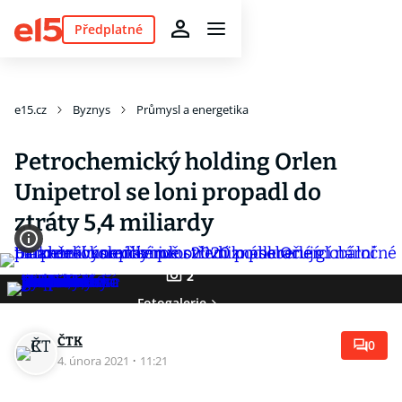
Předplatné
e15.cz
Byznys
Průmysl a energetika
Petrochemický holding Orlen
Unipetrol se loni propadl do
ztráty 5,4 miliardy
2
Fotogalerie
ČTK
0
4. února 2021
·
11:21