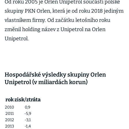
Od roku 2005 je Orlen Unipetrol součástí polské
skupiny PKN Orlen, která je od roku 2018 jediným
vlastníkem firmy. Od začátku letošního roku
změnil holding název z Unipetrol na Orlen
Unipetrol.
Hospodářské výsledky skupiny Orlen
Unipetrol (v miliardách korun)
rok
zisk/ztráta
2010
0,9
2011
-5,9
2012
-3,1
2013
-1,4