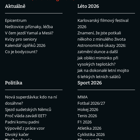
Aktuálně
Léto 2026
Epicentrum
Karlovarský filmový festival
Neštovice: příznaky, léčba
2026
V čem jezdí Yamal a Mesii?
Znamení, že jste potkali
Kvízy pro seniory
někoho z minulého života
Kalendář úplňků 2026
Astronomické úkazy 2026:
Co je bodycount?
zatmění slunce a další
Jak obléci miminko při
vysokých teplotách?
Jak na dokonalé letní mojito
6 lehkých letních salátů
Politika
Sport 2026
Nová superdávka: kdo na ní
MMA
dosáhne?
Fotbal 2026/27
Sjezd sudetských Němců
Hokej 2026
Proč vláda zavádí EET?
Tenis 2026
Padni komu padni
F1 2026
Výpověď z práce vzor
Atletika 2026
Divoký kačer
Cyklistika 2026