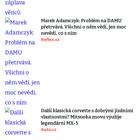
Marek Adamczyk: Problém na DAMU
přetrvává. Všichni o něm vědí, jen moc
nevědí, co s ním
Reflex.cz
Další klasická corvette s dobrými jízdními
vlastnostmi? Mitsuoka znovu využije
legendární MX-5
Auto.cz