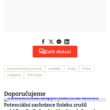
Začít diskuzi
petrochemický průmysl
výsledky
ztráta
Česko
Unipetrol
PKN Orlen
Doporučujeme
Potenciální zachránce Soleku zrušil