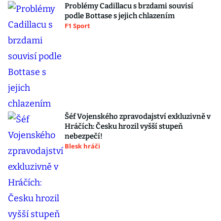
Problémy Cadillacu s brzdami souvisí
podle Bottase s jejich chlazením
F1 Sport
Šéf Vojenského zpravodajství exkluzivně v
Hráčích: Česku hrozil vyšší stupeň
nebezpečí!
Blesk hráči