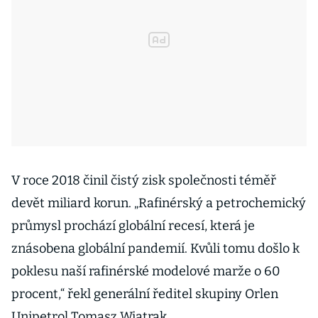
V roce 2018 činil čistý zisk společnosti téměř
devět miliard korun. „Rafinérský a petrochemický
průmysl prochází globální recesí, která je
znásobena globální pandemií. Kvůli tomu došlo k
poklesu naší rafinérské modelové marže o 60
procent,“ řekl generální ředitel skupiny Orlen
Unipetrol Tomasz Wiatrak.