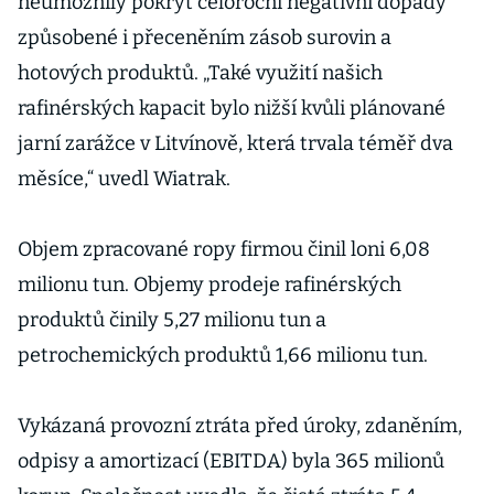
neumožnily pokrýt celoroční negativní dopady
způsobené i přeceněním zásob surovin a
hotových produktů. „Také využití našich
rafinérských kapacit bylo nižší kvůli plánované
jarní zarážce v Litvínově, která trvala téměř dva
měsíce,“ uvedl Wiatrak.
Objem zpracované ropy firmou činil loni 6,08
milionu tun. Objemy prodeje rafinérských
produktů činily 5,27 milionu tun a
petrochemických produktů 1,66 milionu tun.
Vykázaná provozní ztráta před úroky, zdaněním,
odpisy a amortizací (EBITDA) byla 365 milionů