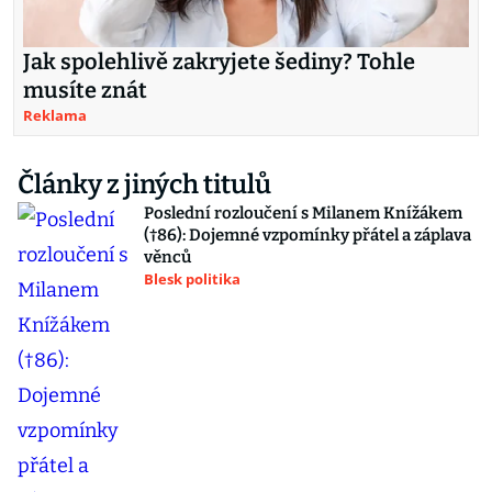
Jak spolehlivě zakryjete šediny? Tohle
musíte znát
Reklama
Články z jiných titulů
Poslední rozloučení s Milanem Knížákem
(†86): Dojemné vzpomínky přátel a záplava
věnců
Blesk politika