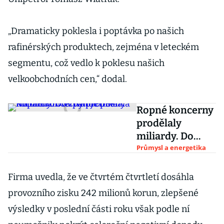
„Dramaticky poklesla i poptávka po našich
rafinérských produktech, zejména v leteckém
segmentu, což vedlo k poklesu našich
velkoobchodních cen,“ dodal.
Ropné koncerny
prodělaly
miliardy. Do
ztrát je poslala
Průmysl a energetika
koronavirová
pandemie
Firma uvedla, že ve čtvrtém čtvrtletí dosáhla
provozního zisku 242 milionů korun, zlepšené
výsledky v poslední části roku však podle ní