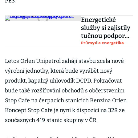
PE3.
Energetické
služby si zajistily
tučnou podporu.
Nahrává to
Průmysl a energetika
skupině ČEZ
Letos Orlen Unipetrol zahájí stavbu zcela nové
výrobní jednotky, která bude vyrábět nový
produkt, kapalný uhlovodík DCPD. Pokračovat
bude také rozšiřování obchodů s občerstvením
Stop Cafe na čerpacích stanicích Benzina Orlen.
Koncept Stop Cafe je nyní k dispozici na 328 ze
současných 419 stanic skupiny v ČR.