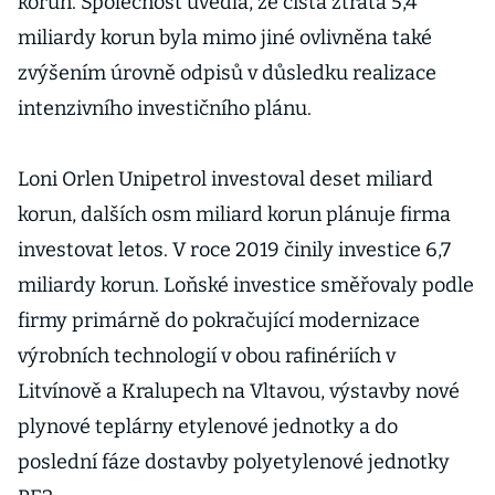
korun. Společnost uvedla, že čistá ztráta 5,4
miliardy korun byla mimo jiné ovlivněna také
zvýšením úrovně odpisů v důsledku realizace
intenzivního investičního plánu.
Loni Orlen Unipetrol investoval deset miliard
korun, dalších osm miliard korun plánuje firma
investovat letos. V roce 2019 činily investice 6,7
miliardy korun. Loňské investice směřovaly podle
firmy primárně do pokračující modernizace
výrobních technologií v obou rafinériích v
Litvínově a Kralupech na Vltavou, výstavby nové
plynové teplárny etylenové jednotky a do
poslední fáze dostavby polyetylenové jednotky