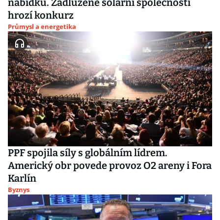
nabídku. Zadlužené solární společnosti
hrozí konkurz
Průmysl a energetika
PPF spojila síly s globálním lídrem.
Americký obr povede provoz O2 areny i Fora
Karlín
Byznys