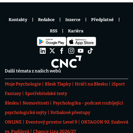
Kontakty
Redakce
Inzerce
Předplatné
RSS
Kariéra
Další témata z našich webů
Moje Psychologie
Blesk Tlapky
Hráči na Blesku
iSport
Fantasy
Spotřebitelské testy
Blesku
Nemovitosti
Psychologika - podcast rozbíjející
psychologické mýty
Fotbalové přestupy
ONLINE
Eventový prostor Level 9
OKTAGON 92: Szabová
vs. Pudilová
Chance Liga 2026/27