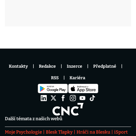
Kontakty
Redakce
Inzerce
Předplatné
RSS
Kariéra
Další témata z našich webů
Moje Psychologie
Blesk Tlapky
Hráči na Blesku
iSport