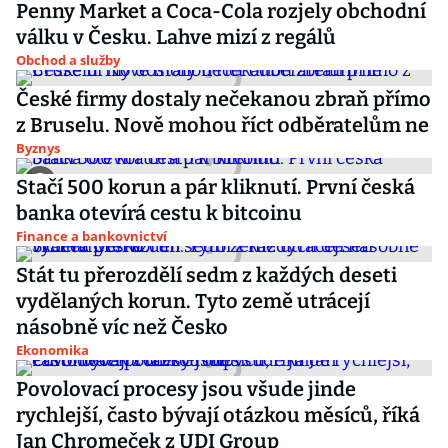
Penny Market a Coca-Cola rozjely obchodní
válku v Česku. Lahve mizí z regálů
Obchod a služby
České firmy dostaly nečekanou zbraň přímo
z Bruselu. Nově mohou říct odběratelům ne
Byznys
Stačí 500 korun a pár kliknutí. První česká
banka otevírá cestu k bitcoinu
Finance a bankovnictví
Stát tu přerozdělí sedm z každých deseti
vydělaných korun. Tyto země utrácejí
násobně víc než Česko
Ekonomika
Povolovací procesy jsou všude jinde
rychlejší, často bývají otázkou měsíců, říká
Jan Chromeček z UDI Group