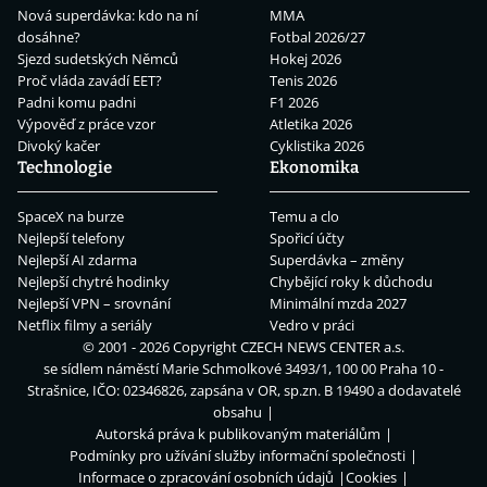
Nová superdávka: kdo na ní
MMA
dosáhne?
Fotbal 2026/27
Sjezd sudetských Němců
Hokej 2026
Proč vláda zavádí EET?
Tenis 2026
Padni komu padni
F1 2026
Výpověď z práce vzor
Atletika 2026
Divoký kačer
Cyklistika 2026
Technologie
Ekonomika
SpaceX na burze
Temu a clo
Nejlepší telefony
Spořicí účty
Nejlepší AI zdarma
Superdávka – změny
Nejlepší chytré hodinky
Chybějící roky k důchodu
Nejlepší VPN – srovnání
Minimální mzda 2027
Netflix filmy a seriály
Vedro v práci
© 2001 - 2026 Copyright
CZECH NEWS CENTER a.s.
se sídlem náměstí Marie Schmolkové 3493/1, 100 00 Praha 10 -
Strašnice, IČO: 02346826, zapsána v OR, sp.zn. B 19490 a dodavatelé
obsahu
Autorská práva k publikovaným materiálům
Podmínky pro užívání služby informační společnosti
Informace o zpracování osobních údajů
Cookies