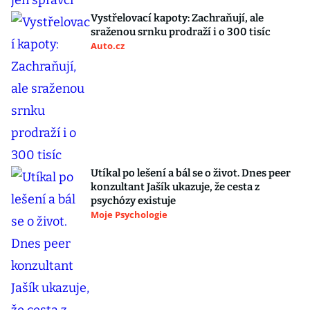
Vystřelovací kapoty: Zachraňují, ale
sraženou srnku prodraží i o 300 tisíc
Auto.cz
Utíkal po lešení a bál se o život. Dnes peer
konzultant Jašík ukazuje, že cesta z
psychózy existuje
Moje Psychologie