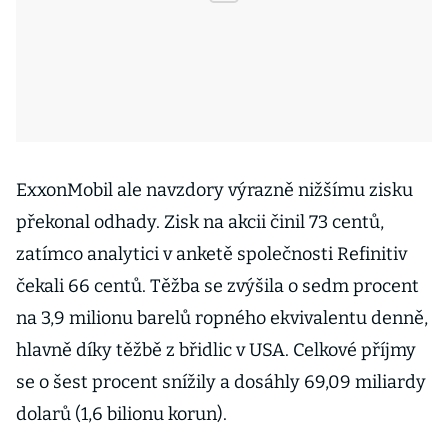
ExxonMobil ale navzdory výrazně nižšímu zisku
překonal odhady. Zisk na akcii činil 73 centů,
zatímco analytici v anketě společnosti Refinitiv
čekali 66 centů. Těžba se zvýšila o sedm procent
na 3,9 milionu barelů ropného ekvivalentu denně,
hlavně díky těžbě z břidlic v USA. Celkové příjmy
se o šest procent snížily a dosáhly 69,09 miliardy
dolarů (1,6 bilionu korun).