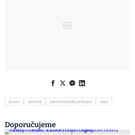
Exxon
obchod
petrochemický průmysl
ropa
Doporučujeme