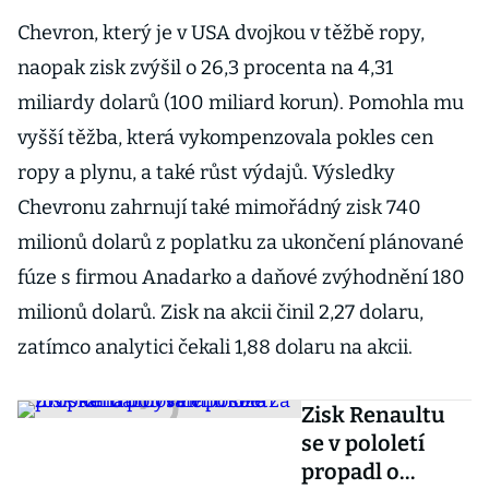
Chevron, který je v USA dvojkou v těžbě ropy,
naopak zisk zvýšil o 26,3 procenta na 4,31
miliardy dolarů (100 miliard korun). Pomohla mu
vyšší těžba, která vykompenzovala pokles cen
ropy a plynu, a také růst výdajů. Výsledky
Chevronu zahrnují také mimořádný zisk 740
milionů dolarů z poplatku za ukončení plánované
fúze s firmou Anadarko a daňové zvýhodnění 180
milionů dolarů. Zisk na akcii činil 2,27 dolaru,
zatímco analytici čekali 1,88 dolaru na akcii.
Zisk Renaultu
se v pololetí
propadl o