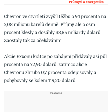
polovinu, může
Průmysl a energetika
za to i skandál
bývalého šéfa
Chevron ve čtvrtletí zvýšil těžbu o 9,1 procenta na
3,08 milionu barelů denně. Příjmy ale o osm
procent klesly a dosáhly 38,85 miliardy dolarů.
Zaostaly tak za očekáváním.
Akcie Exxonu krátce po zahájení přidávaly asi půl
procenta na 72,90 dolarů, zatímco akcie
Chevronu zhruba 0,7 procenta odepisovaly a
pohybovaly se kolem 119,20 dolarů.