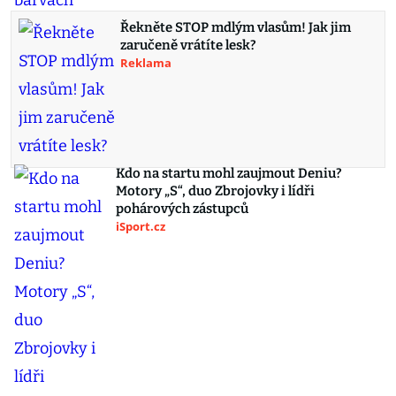
Řekněte STOP mdlým vlasům! Jak jim
zaručeně vrátíte lesk?
Reklama
Kdo na startu mohl zaujmout Deniu?
Motory „S“, duo Zbrojovky i lídři
pohárových zástupců
iSport.cz