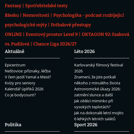
Fantasy
Spotřebitelské testy
Blesku
Nemovitosti
Psychologika - podcast rozbíjející
psychologické mýty
Fotbalové přestupy
ONLINE
Eventový prostor Level 9
OKTAGON 92: Szabová
vs. Pudilová
Chance Liga 2026/27
Aktuálně
Léto 2026
Epicentrum
Karlovarský filmový festival
Neštovice: příznaky, léčba
2026
V čem jezdí Yamal a Mesii?
Znamení, že jste potkali
Kvízy pro seniory
někoho z minulého života
Kalendář úplňků 2026
Astronomické úkazy 2026:
Co je bodycount?
zatmění slunce a další
Jak obléci miminko při
vysokých teplotách?
Jak na dokonalé letní mojito
6 lehkých letních salátů
Politika
Sport 2026