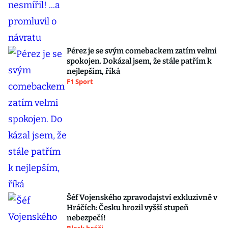
Pérez je se svým comebackem zatím velmi
spokojen. Dokázal jsem, že stále patřím k
nejlepším, říká
F1 Sport
Šéf Vojenského zpravodajství exkluzivně v
Hráčích: Česku hrozil vyšší stupeň
nebezpečí!