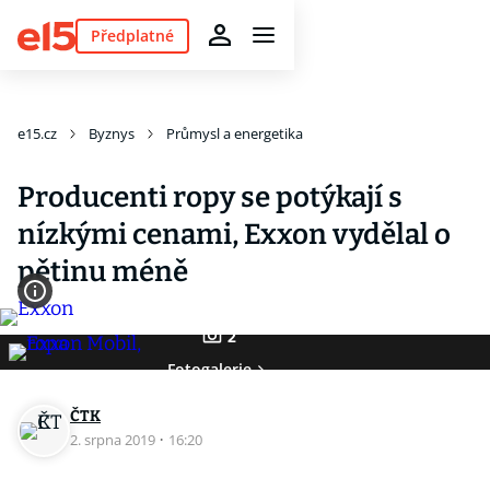
Předplatné
e15.cz
Byznys
Průmysl a energetika
Producenti ropy se potýkají s
nízkými cenami, Exxon vydělal o
pětinu méně
2
Fotogalerie
ČTK
2. srpna 2019
·
16:20