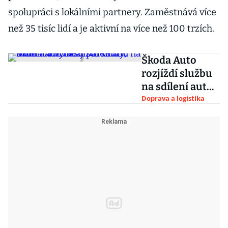
spolupráci s lokálními partnery. Zaměstnává více
než 35 tisíc lidí a je aktivní na více než 100 trzích.
Škoda Auto
rozjíždí službu
na sdílení aut
mezi studenty,
Doprava a logistika
musí ale vyřešit
parkování