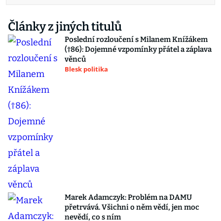
Články z jiných titulů
Poslední rozloučení s Milanem Knížákem
(†86): Dojemné vzpomínky přátel a záplava
věnců
Blesk politika
Marek Adamczyk: Problém na DAMU
přetrvává. Všichni o něm vědí, jen moc
nevědí, co s ním