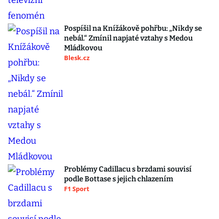
Pospíšil na Knížákově pohřbu: „Nikdy se
nebál.“ Zmínil napjaté vztahy s Medou
Mládkovou
Blesk.cz
Problémy Cadillacu s brzdami souvisí
podle Bottase s jejich chlazením
F1 Sport