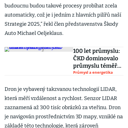
budoucnu budou takové procesy probíhat zcela
automaticky, což je i jedním z hlavních pilířů naší
Strategie 2025,“ řekl člen představenstva Škody
Auto Michael Oeljeklaus.
100 let průmyslu:
ČKD dominovalo
průmyslu téměř
sedmdesát let
Průmysl a energetika
Dron je vybavený takzvanou technologií LIDAR,
která měří vzdálenost a rychlost. Senzor LIDAR
zaznamená až 300 tisíc obrázků za vteřinu. Dron
je navigován prostřednictvím 3D mapy, vzniklé na
základě této technologie, která zároveň