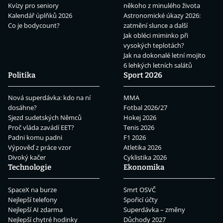
Kvízy pro seniory
někoho z minulého života
Kalendář úplňků 2026
Astronomické úkazy 2026:
Co je bodycount?
zatmění slunce a další
Jak obléci miminko při
vysokých teplotách?
Jak na dokonalé letní mojito
6 lehkých letních salátů
Politika
Sport 2026
Nová superdávka: kdo na ní
MMA
dosáhne?
Fotbal 2026/27
Sjezd sudetských Němců
Hokej 2026
Proč vláda zavádí EET?
Tenis 2026
Padni komu padni
F1 2026
Výpověď z práce vzor
Atletika 2026
Divoký kačer
Cyklistika 2026
Technologie
Ekonomika
SpaceX na burze
Smrt OSVČ
Nejlepší telefony
Spořicí účty
Nejlepší AI zdarma
Superdávka – změny
Nejlepší chytré hodinky
Důchody 2027