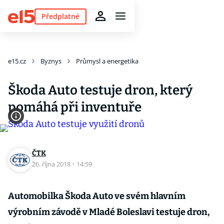
Předplatné
e15.cz
Byznys
Průmysl a energetika
Škoda Auto testuje dron, který
pomáhá při inventuře
ČTK
26. října 2018
·
14:59
Automobilka Škoda Auto ve svém hlavním
výrobním závodě v Mladé Boleslavi testuje dron,