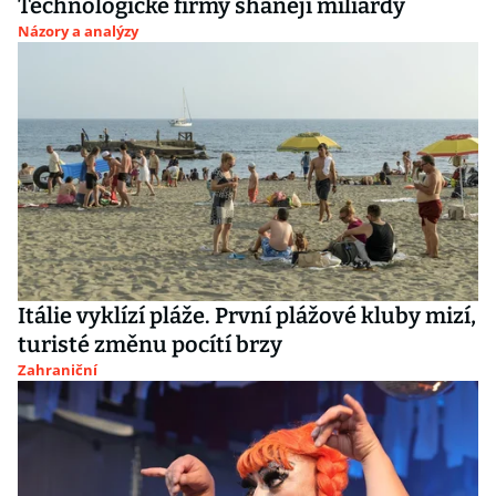
Technologické firmy shánějí miliardy
Názory a analýzy
Itálie vyklízí pláže. První plážové kluby mizí,
turisté změnu pocítí brzy
Zahraniční