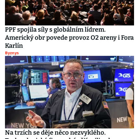
PPF spojila síly s globálním lídrem.
Americký obr povede provoz O2 areny i Fora
Karlín
Byznys
Na trzích se děje něco nezvyklého.