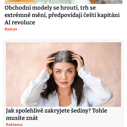
Obchodní modely se hroutí, trh se
extrémně mění, předpovídají čeští kapitáni
AI revoluce
Byznys
Jak spolehlivě zakryjete šediny? Tohle
musíte znát
Reklama