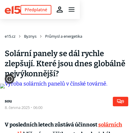
Předplatné
e15.cz
Byznys
Průmysl a energetika
Solární panely se dál rychle
zlepšují. Které jsou dnes globálně
nejvýkonnější?
sou
9
8. června 2025
·
06:00
V posledních letech zůstává účinnost
solárních