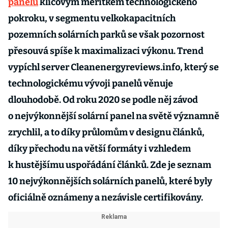
panelů
klíčovým měřítkem technologického
pokroku, v segmentu velkokapacitních
pozemních solárních parků se však pozornost
přesouvá spíše k maximalizaci výkonu. Trend
vypíchl server Cleanenergyreviews.info, který se
technologickému vývoji panelů věnuje
dlouhodobě. Od roku 2020 se podle něj závod
o nejvýkonnější solární panel na světě významně
zrychlil, a to díky průlomům v designu článků,
díky přechodu na větší formáty i vzhledem
k hustějšímu uspořádání článků. Zde je seznam
10 nejvýkonnějších solárních panelů, které byly
oficiálně oznámeny a nezávisle certifikovány.