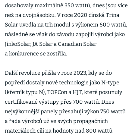
dosahovaly maximálně 350 wattů, dnes jsou více
než na dvojnásobku. V roce 2020 čínská Trina
Jo
Solar uvedla na trh modul s výkonem 600 wattů,
V
následně se však do závodu zapojili výrobci jako
JinkoSolar, JA Solar a Canadian Solar
V
a konkurence se zostřila.
M
Další revoluce přišla v roce 2023, kdy se do
popředí dostaly nové technologie jako N-type
T
(křemík typu N), TOPCon a HJT, které posunuly
certifikované výstupy přes 700 wattů. Dnes
Ú
nejvýkonnější panely přesahují výkon 750 wattů
a řada výrobců už ve svých propagačních
O
materiálech cílí na hodnoty nad 800 wattů