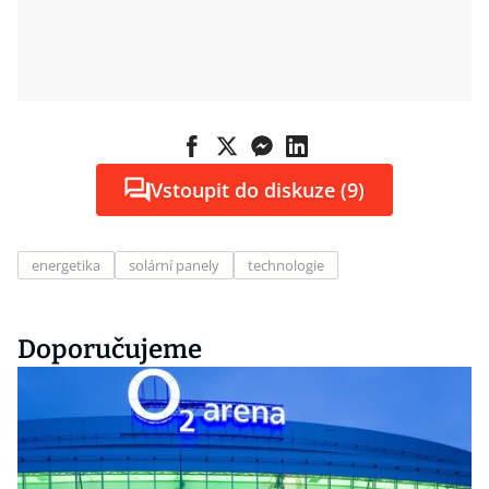
Vstoupit do diskuze (9)
energetika
solární panely
technologie
Doporučujeme