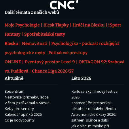
Další témata z našich webů
Moje Psychologie
Blesk Tlapky
Hráči na Blesku
iSport
Fantasy
Spotřebitelské testy
Blesku
Nemovitosti
Psychologika - podcast rozbíjející
psychologické mýty
Fotbalové přestupy
ONLINE
Eventový prostor Level 9
OKTAGON 92: Szabová
vs. Pudilová
Chance Liga 2026/27
Aktuálně
Léto 2026
Epicentrum
Karlovarský filmový festival
Neštovice: příznaky, léčba
2026
V čem jezdí Yamal a Mesii?
Znamení, že jste potkali
Kvízy pro seniory
někoho z minulého života
Kalendář úplňků 2026
Astronomické úkazy 2026:
Co je bodycount?
zatmění slunce a další
Jak obléci miminko při