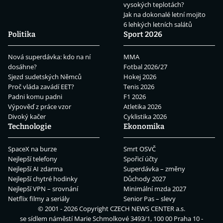
vysokých teplotách?
Jak na dokonalé letní mojito
6 lehkých letních salátů
Politika
Sport 2026
Nová superdávka: kdo na ní
MMA
dosáhne?
Fotbal 2026/27
Sjezd sudetských Němců
Hokej 2026
Proč vláda zavádí EET?
Tenis 2026
Padni komu padni
F1 2026
Výpověď z práce vzor
Atletika 2026
Divoký kačer
Cyklistika 2026
Technologie
Ekonomika
SpaceX na burze
Smrt OSVČ
Nejlepší telefony
Spořicí účty
Nejlepší AI zdarma
Superdávka – změny
Nejlepší chytré hodinky
Důchody 2027
Nejlepší VPN – srovnání
Minimální mzda 2027
Netflix filmy a seriály
Senior Pas – slevy
© 2001 - 2026 Copyright
CZECH NEWS CENTER a.s.
se sídlem náměstí Marie Schmolkové 3493/1, 100 00 Praha 10 -