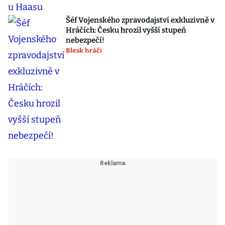
Šéf Vojenského zpravodajství exkluzivně v
Hráčích: Česku hrozil vyšší stupeň
nebezpečí!
Blesk hráči